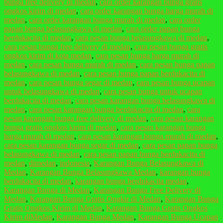
bunga free delivery di medan
,
cara order karangan bunga gratis
ongkos kirim di medan
,
cara order karangan bunga harga murah di
medan
,
cara order karangan bunga murah di medan
,
cara order
papan bunga belasungkawa di medan
,
cara order papan bunga
berdukacita di medan
,
cara pesan bunga belasungkawa di medan
,
cara pesan bunga free delivery di medan
,
cara pesan bunga gratis
ongkos kirim di kota medan
,
cara pesan bunga harga murah di
medan
,
cara pesan bunga murah di medan
,
cara pesan bunga papan
belasungkawa di medan
,
cara pesan bunga papan berdukacita di
medan
,
cara pesan bunga segar di medan
,
cara pesan bunga ucapan
untuk belasungkawa di medan
,
cara pesan bunga untuk ucapan
berdukacita di medan
,
cara pesan karangan bunga belasungkawa di
medan
,
cara pesan karangan bunga berdukacita di medan
,
cara
pesan karangan bunga free delivery di medan
,
cara pesan karangan
bunga gratis ongkos kirim di medan
,
cara pesan karangan bunga
harga murah di medan
,
cara pesan karangan bunga murah di medan
,
cara pesan karangan bunga segar di medan
,
cara pesan papan bunga
belasungkawa di medan
,
cara pesan papan bunga berdukacita di
medan
,
dimedan
,
indonesia
,
Karangan Bunga Belasungkawa di
Medan
,
Karangan Bunga Belasungkawa Medan
,
karangan bunga
berdukacita di medan
,
karangan bunga berdukacita medan
,
Karangan Bunga di Medan
,
Karangan Bunga Free Delivery di
Medan
,
Karangan Bunga Gratis Ongkir di Medan
,
Karangan Bunga
Gratis Ongkos Kirim di Medan
,
Karangan Bunga Gratis Ongkos
Kirim diMedan
,
Karangan Bunga Medan
,
Karangan Bunga Ucapan