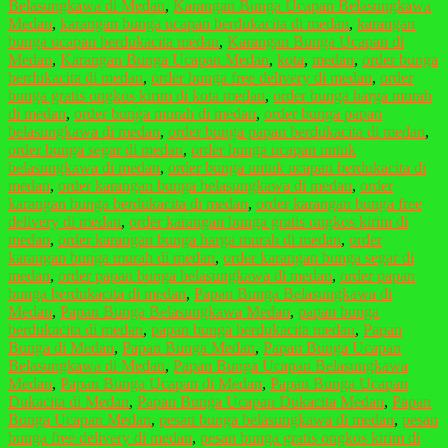
Belasungkawa di Medan
,
Karangan Bunga Ucapan Belasungkawa
Medan
,
karangan bunga ucapan berdukacita di medan
,
karangan
bunga ucapan berdukacita medan
,
Karangan Bunga Ucapan di
Medan
,
Karangan Bunga Ucapan Medan
,
kota
,
medan
,
order bunga
berdukacita di medan
,
order bunga free delivery di medan
,
order
bunga gratis ongkos kirim di kota medan
,
order bunga harga murah
di medan
,
order bunga murah di medan
,
order bunga papan
belasungkawa di medan
,
order bunga papan berdukacita di medan
,
order bunga segar di medan
,
order bunga ucapan untuk
belasungkawa di medan
,
order bunga untuk ucapan berdukacita di
medan
,
order karangan bunga belasungkawa di medan
,
order
karangan bunga berdukacita di medan
,
order karangan bunga free
delivery di medan
,
order karangan bunga gratis ongkos kirim di
medan
,
order karangan bunga harga murah di medan
,
order
karangan bunga murah di medan
,
order karangan bunga segar di
medan
,
order papan bunga belasungkawa di medan
,
order papan
bunga berdukacita di medan
,
Papan Bunga Belasungkawa di
Medan
,
Papan Bunga Belasungkawa Medan
,
papan bunga
berdukacita di medan
,
papan bunga berdukacita medan
,
Papan
Bunga di Medan
,
Papan Bunga Medan
,
Papan Bunga Ucapan
Belasungkawa di Medan
,
Papan Bunga Ucapan Belasungkawa
Medan
,
Papan Bunga Ucapan di Medan
,
Papan Bunga Ucapan
Dukacita di Medan
,
Papan Bunga Ucapan Dukacita Medan
,
Papan
Bunga Ucapan Medan
,
pesan bunga belasungkawa di medan
,
pesan
bunga free delivery di medan
,
pesan bunga gratis ongkos kirim di