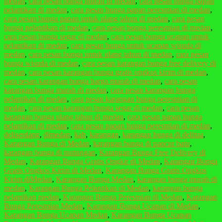
medan
,
cara pesan bunga murah di medan
,
cara pesan bunga papan
pelantikan di medan
,
cara pesan bunga papan peresmian di medan
,
cara pesan bunga papan untuk ulang tahun di medan
,
cara pesan
bunga pelantikan di medan
,
cara pesan bunga peresmian di medan
,
cara pesan bunga segar di medan
,
cara pesan bunga ucapan untuk
pelantikan di medan
,
cara pesan bunga untuk ucapan wisuda di
medan
,
cara pesan bunga untuk ulang tahun di medan
,
cara pesan
bunga wisuda di medan
,
cara pesan karangan bunga free delivery di
medan
,
cara pesan karangan bunga gratis ongkos kirim di medan
,
cara pesan karangan bunga harga murah di medan
,
cara pesan
karangan bunga murah di medan
,
cara pesan karangan bunga
pelantikan di medan
,
cara pesan karangan bunga peresmian di
medan
,
cara pesan karangan bunga segar di medan
,
cara pesan
karangan bunga ulang tahun di medan
,
cara pesan papan bunga
pelantikan di medan
,
cara pesan papan bunga peresmian di medan
,
deliserdang
,
dimedan
,
kab
,
karangan
,
karangan bunga di delitua
,
Karangan Bunga di Medan
,
karangan bunga di pancur batu
,
karangan bunga di tuntungan
,
Karangan Bunga Free Delivery di
Medan
,
Karangan Bunga Gratis Ongkir di Medan
,
Karangan Bunga
Gratis Ongkos Kirim di Medan
,
Karangan Bunga Gratis Ongkos
Kirim diMedan
,
Karangan Bunga Medan
,
karangan bunga murah di
medan
,
Karangan Bunga Pelantikan di Medan
,
karangan bunga
pelantikan medan
,
Karangan Bunga Peresmian di Medan
,
Karangan
Bunga Peresmian Medan
,
Karangan Bunga Ucapan di Medan
,
Karangan Bunga Ucapan Medan
,
Karangan Bunga Ucapan