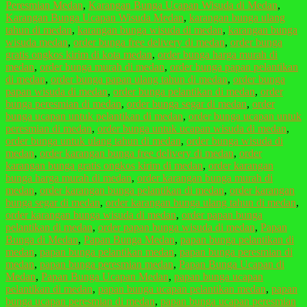
Peresmian Medan
,
Karangan Bunga Ucapan Wisuda di Medan
,
Karangan Bunga Ucapan Wisuda Medan
,
karangan bunga ulang
tahun di medan
,
karangan bunga wisuda di medan
,
karangan bunga
wisuda medan
,
order bunga free delivery di medan
,
order bunga
gratis ongkos kirim di kota medan
,
order bunga harga murah di
medan
,
order bunga murah di medan
,
order bunga papan pelantikan
di medan
,
order bunga papan ulang tahun di medan
,
order bunga
papan wisuda di medan
,
order bunga pelantikan di medan
,
order
bunga peresmian di medan
,
order bunga segar di medan
,
order
bunga ucapan untuk pelantikan di medan
,
order bunga ucapan untuk
peresmian di medan
,
order bunga untuk ucapan wisuda di medan
,
order bunga untuk ulang tahun di medan
,
order bunga wisuda di
medan
,
order karangan bunga free delivery di medan
,
order
karangan bunga gratis ongkos kirim di medan
,
order karangan
bunga harga murah di medan
,
order karangan bunga murah di
medan
,
order karangan bunga pelantikan di medan
,
order karangan
bunga segar di medan
,
order karangan bunga ulang tahun di medan
,
order karangan bunga wisuda di medan
,
order papan bunga
pelantikan di medan
,
order papan bunga wisuda di medan
,
Papan
Bunga di Medan
,
Papan Bunga Medan
,
papan bunga pelantikan di
medan
,
papan bunga pelantikan medan
,
papan bunga peresmian di
medan
,
papan bunga peresmian medan
,
Papan Bunga Ucapan di
Medan
,
Papan Bunga Ucapan Medan
,
papan bunga ucapan
pelantikan di medan
,
papan bunga ucapan pelantikan medan
,
papan
bunga ucapan peresmian di medan
,
papan bunga ucapan peresmian