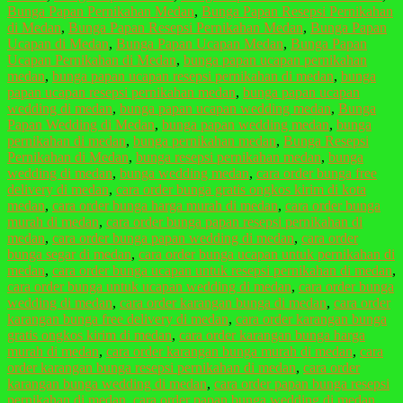
Bunga Papan Pernikahan Medan
,
Bunga Papan Resepsi Pernikahan
di Medan
,
Bunga Papan Resepsi Pernikahan Medan
,
Bunga Papan
Ucapan di Medan
,
Bunga Papan Ucapan Medan
,
Bunga Papan
Ucapan Pernikahan di Medan
,
bunga papan ucapan pernikahan
medan
,
bunga papan ucapan resepsi pernikahan di medan
,
bunga
papan ucapan resepsi pernikahan medan
,
bunga papan ucapan
wedding di medan
,
bunga papan ucapan wedding medan
,
Bunga
Papan Wedding di Medan
,
bunga papan wedding medan
,
bunga
pernikahan di medan
,
bunga pernikahan medan
,
Bunga Resepsi
Pernikahan di Medan
,
bunga resepsi pernikahan medan
,
bunga
wedding di medan
,
bunga wedding medan
,
cara order bunga free
delivery di medan
,
cara order bunga gratis ongkos kirim di kota
medan
,
cara order bunga harga murah di medan
,
cara order bunga
murah di medan
,
cara order bunga papan resepsi pernikahan di
medan
,
cara order bunga papan wedding di medan
,
cara order
bunga segar di medan
,
cara order bunga ucapan untuk pernikahan di
medan
,
cara order bunga ucapan untuk resepsi pernikahan di medan
,
cara order bunga untuk ucapan wedding di medan
,
cara order bunga
wedding di medan
,
cara order karangan bunga di medan
,
cara order
karangan bunga free delivery di medan
,
cara order karangan bunga
gratis ongkos kirim di medan
,
cara order karangan bunga harga
murah di medan
,
cara order karangan bunga murah di medan
,
cara
order karangan bunga resepsi pernikahan di medan
,
cara order
karangan bunga wedding di medan
,
cara order papan bunga resepsi
pernikahan di medan
,
cara order papan bunga wedding di medan
,