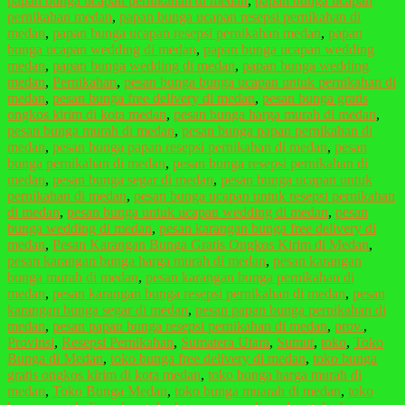
papan bunga ucapan pernikahan di medan
,
papan bunga ucapan
pernikahan medan
,
papan bunga ucapan resepsi pernikahan di
medan
,
papan bunga ucapan resepsi pernikahan medan
,
papan
bunga ucapan wedding di medan
,
papan bunga ucapan wedding
medan
,
papan bunga wedding di medan
,
papan bunga wedding
medan
,
Pernikahan
,
pesan bunga bunga ucapan untuk pernikahan di
medan
,
pesan bunga free delivery di medan
,
pesan bunga gratis
ongkos kirim di kota medan
,
pesan bunga harga murah di medan
,
pesan bunga murah di medan
,
pesan bunga papan pernikahan di
medan
,
pesan bunga papan resepsi pernikahan di medan
,
pesan
bunga pernikahan di medan
,
pesan bunga resepsi pernikahan di
medan
,
pesan bunga segar di medan
,
pesan bunga ucapan untuk
pernikahan di medan
,
pesan bunga ucapan untuk resepsi pernikahan
di medan
,
pesan bunga untuk ucapan wedding di medan
,
pesan
bunga wedding di medan
,
pesan karangan bunga free delivery di
medan
,
Pesan Karangan Bunga Gratis Ongkos Kirim di Medan
,
pesan karangan bunga harga murah di medan
,
pesan karangan
bunga murah di medan
,
pesan karangan bunga pernikahan di
medan
,
pesan karangan bunga resepsi pernikahan di medan
,
pesan
karangan bunga segar di medan
,
pesan papan bunga pernikahan di
medan
,
pesan papan bunga resepsi pernikahan di medan
,
prov.
,
Provinsi
,
Resepsi Pernikahan
,
Sumatera Utara
,
Sumut
,
toko
,
Toko
Bunga di Medan
,
toko bunga free delivery di medan
,
toko bunga
gratis ongkos kirim di kota medan
,
toko bunga harga murah di
medan
,
Toko Bunga Medan
,
toko bunga muarah di medan
,
toko