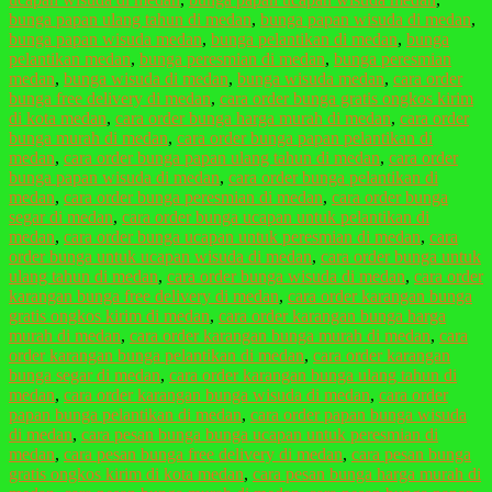
bunga papan ulang tahun di medan
,
bunga papan wisuda di medan
,
bunga papan wisuda medan
,
bunga pelantikan di medan
,
bunga
pelantikan medan
,
bunga peresmian di medan
,
bunga peresmian
medan
,
bunga wisuda di medan
,
bunga wisuda medan
,
cara order
bunga free delivery di medan
,
cara order bunga gratis ongkos kirim
di kota medan
,
cara order bunga harga murah di medan
,
cara order
bunga murah di medan
,
cara order bunga papan pelantikan di
medan
,
cara order bunga papan ulang tahun di medan
,
cara order
bunga papan wisuda di medan
,
cara order bunga pelantikan di
medan
,
cara order bunga peresmian di medan
,
cara order bunga
segar di medan
,
cara order bunga ucapan untuk pelantikan di
medan
,
cara order bunga ucapan untuk peresmian di medan
,
cara
order bunga untuk ucapan wisuda di medan
,
cara order bunga untuk
ulang tahun di medan
,
cara order bunga wisuda di medan
,
cara order
karangan bunga free delivery di medan
,
cara order karangan bunga
gratis ongkos kirim di medan
,
cara order karangan bunga harga
murah di medan
,
cara order karangan bunga murah di medan
,
cara
order karangan bunga pelantikan di medan
,
cara order karangan
bunga segar di medan
,
cara order karangan bunga ulang tahun di
medan
,
cara order karangan bunga wisuda di medan
,
cara order
papan bunga pelantikan di medan
,
cara order papan bunga wisuda
di medan
,
cara pesan bunga bunga ucapan untuk peresmian di
medan
,
cara pesan bunga free delivery di medan
,
cara pesan bunga
gratis ongkos kirim di kota medan
,
cara pesan bunga harga murah di