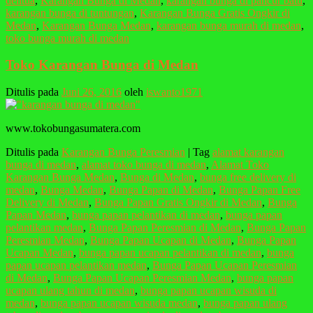
delitua
,
Karangan Bunga di Medan
,
karangan bunga di pancur batu
,
karangan bunga di tuntungan
,
Karangan Bunga Gratis Ongkir di
Medan
,
Karangan Bunga Medan
,
karangan bunga murah di medan
,
toko bunga murah di medan
Toko Karangan Bunga di Medan
Ditulis pada
Juni 26, 2016
oleh
iswanto1971
www.tokobungasumatera.com
Ditulis pada
Karangan Bunga Peresmian
|
Tag
alamat karangan
bunga di medan
,
alamat toko bunga di medan
,
Alamat Toko
Karangan Bunga Medan
,
Bunga di Medan
,
bunga free delivery di
medan
,
Bunga Medan
,
Bunga Papan di Medan
,
Bunga Papan Free
Delivery di Medan
,
Bunga Papan Gratis Ongkir di Medan
,
Bunga
Papan Medan
,
bunga papan pelantikan di medan
,
bunga papan
pelantikan medan
,
Bunga Papan Peresmian di Medan
,
Bunga Papan
Peresmian Medan
,
Bunga Papan Ucapan di Medan
,
Bunga Papan
Ucapan Medan
,
bunga papan ucapan pelantikan di medan
,
bunga
papan ucapan pelantikan medan
,
Bunga Papan Ucapan Peresmian
di Medan
,
Bunga Papan Ucapan Peresmian Medan
,
bunga papan
ucapan ulang tahun di medan
,
bunga papan ucapan wisuda di
medan
,
bunga papan ucapan wisuda medan
,
bunga papan ulang