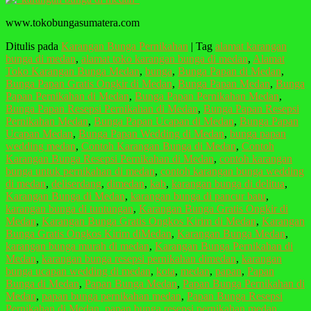
www.tokobungasumatera.com
Ditulis pada
Karangan Bunga Pernikahan
|
Tag
alamat karangan
bunga di medan
,
alamat toko karangan bunga di medan
,
Alamat
Toko Karangan Bunga Medan
,
bunga
,
Bunga Papan di Medan
,
Bunga Papan Gratis Ongkir di Medan
,
Bunga Papan Medan
,
Bunga
Papan Pernikahan di Medan
,
Bunga Papan Pernikahan Medan
,
Bunga Papan Resepsi Pernikahan di Medan
,
Bunga Papan Resepsi
Pernikahan Medan
,
Bunga Papan Ucapan di Medan
,
Bunga Papan
Ucapan Medan
,
Bunga Papan Wedding di Medan
,
bunga papan
wedding medan
,
Contoh Karangan Bunga di Medan
,
Contoh
Karangan Bunga Resepsi Pernikahan di Medan
,
contoh karangan
bunga untuk pernikahan di medan
,
contoh karangan bunga wedding
di medan
,
deliserdang
,
dimedan
,
kab
,
karangan bunga di delitua
,
Karangan Bunga di Medan
,
karangan bunga di pancur batu
,
karangan bunga di tuntungan
,
Karangan Bunga Gratis Ongkir di
Medan
,
Karangan Bunga Gratis Ongkos Kirim di Medan
,
Karangan
Bunga Gratis Ongkos Kirim diMedan
,
Karangan Bunga Medan
,
karangan bunga murah di medan
,
Karangan Bunga Pernikahan di
Medan
,
karangan bunga resepsi pernikahan dimedan
,
karangan
bunga ucapan wedding di medan
,
kota
,
medan
,
papan
,
Papan
Bunga di Medan
,
Papan Bunga Medan
,
Papan Bunga Pernikahan di
Medan
,
papan bunga pernikahan medan
,
Papan Bunga Resepsi
Pernikahan di Medan
,
papan bunga resepsi pernikahan medan
,