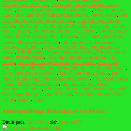
Belasungkawa di Medan
,
toko karangan bunga berdukacita di
medan
,
toko karangan bunga berdukacita medan
,
Toko Karangan
Bunga di Medan
,
toko karangan bunga free delivery di medan
,
toko
karangan bunga harga murah di medan
,
Toko Karangan Bunga
Medan
,
toko karangan bunga murah di medan
,
toko karangan bunga
segar di medan
,
toko karangan bunga segar medan
,
Toko Karangan
Bunga Ucapan Belasungkawa di Medan
,
Toko Karangan Bunga
Ucapan Belasungkawa Medan
,
toko karangan bunga ucapan
berdukacita di medan
,
toko karangan bunga ucapan berdukacita
medan
,
Toko Karangan Bunga Ucapan di Medan
,
Toko Karangan
Bunga Ucapan Medan
,
Toko Papan Bunga Belasungkawa di
Medan
,
Toko Papan Bunga Belasungkawa Medan
,
toko papan
bunga berdukacita di medan
,
toko papan bunga berdukacita medan
,
Toko Papan Bunga di Medan
,
Toko Papan Bunga Medan
,
Toko
Papan Bunga Ucapan Belasungkawa di Medan
,
Toko Papan Bunga
Ucapan Belasungkawa Medan
,
toko papan bunga ucapan
berdukacita di medan
,
toko papan bunga ucapan berdukacita medan
,
Toko Papan Bunga Ucapan di Medan
,
Toko Papan Bunga Ucapan
Medan
,
ucapan
,
Untuk
Karangan Bunga Belasungkawa di Medan
Ditulis pada
Juni 4, 2016
oleh
iswanto1971