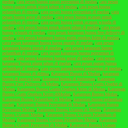
medan
,
cara pesan bunga papan peresmian di medan
,
cara pesan
bunga papan untuk ulang tahun di medan
,
cara pesan bunga
pelantikan di medan
,
cara pesan bunga peresmian di medan
,
cara
pesan bunga segar di medan
,
cara pesan bunga ucapan untuk
pelantikan di medan
,
cara pesan bunga untuk ucapan wisuda di
medan
,
cara pesan bunga untuk ulang tahun di medan
,
cara pesan
bunga wisuda di medan
,
cara pesan karangan bunga free delivery di
medan
,
cara pesan karangan bunga gratis ongkos kirim di medan
,
cara pesan karangan bunga harga murah di medan
,
cara pesan
karangan bunga murah di medan
,
cara pesan karangan bunga
pelantikan di medan
,
cara pesan karangan bunga peresmian di
medan
,
cara pesan karangan bunga segar di medan
,
cara pesan
karangan bunga ulang tahun di medan
,
cara pesan papan bunga
pelantikan di medan
,
cara pesan papan bunga peresmian di medan
,
karangan bunga di delitua
,
Karangan Bunga di Medan
,
karangan
bunga di pancur batu
,
karangan bunga di tuntungan
,
Karangan
Bunga Free Delivery di Medan
,
Karangan Bunga Gratis Ongkir di
Medan
,
Karangan Bunga Gratis Ongkos Kirim di Medan
,
Karangan
Bunga Gratis Ongkos Kirim diMedan
,
Karangan Bunga Medan
,
Karangan Bunga Pelantikan di Medan
,
karangan bunga pelantikan
medan
,
Karangan Bunga Peresmian di Medan
,
Karangan Bunga
Peresmian Medan
,
Karangan Bunga Ucapan di Medan
,
Karangan
Bunga Ucapan Medan
,
Karangan Bunga Ucapan Pelantikan di
Medan
,
Karangan Bunga Ucapan Pelantikan Medan
,
Karangan
Bunga Ucapan Peresmian di Medan
,
Karangan Bunga Ucapan