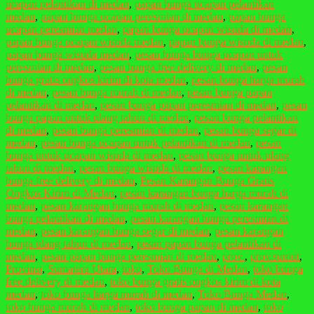
ucapan pelantikan di medan
,
papan bunga ucapan pelantikan
medan
,
papan bunga ucapan peresmian di medan
,
papan bunga
ucapan peresmian medan
,
papan bunga ucapan wisuda di medan
,
papan bunga ucapan wisuda medan
,
papan bunga wisuda di medan
,
papan bunga wisuda medan
,
pesan bunga bunga ucapan untuk
peresmian di medan
,
pesan bunga free delivery di medan
,
pesan
bunga gratis ongkos kirim di kota medan
,
pesan bunga harga murah
di medan
,
pesan bunga murah di medan
,
pesan bunga papan
pelantikan di medan
,
pesan bunga papan peresmian di medan
,
pesan
bunga papan untuk ulang tahun di medan
,
pesan bunga pelantikan
di medan
,
pesan bunga peresmian di medan
,
pesan bunga segar di
medan
,
pesan bunga ucapan untuk pelantikan di medan
,
pesan
bunga untuk ucapan wisuda di medan
,
pesan bunga untuk ulang
tahun di medan
,
pesan bunga wisuda di medan
,
pesan karangan
bunga free delivery di medan
,
Pesan Karangan Bunga Gratis
Ongkos Kirim di Medan
,
pesan karangan bunga harga murah di
medan
,
pesan karangan bunga murah di medan
,
pesan karangan
bunga pelantikan di medan
,
pesan karangan bunga peresmian di
medan
,
pesan karangan bunga segar di medan
,
pesan karangan
bunga ulang tahun di medan
,
pesan papan bunga pelantikan di
medan
,
pesan papan bunga peresmian di medan
,
prov.
,
prov.sumut
,
Provinsi
,
Sumatera Utara
,
toko
,
Toko Bunga di Medan
,
toko bunga
free delivery di medan
,
toko bunga gratis ongkos kirim di kota
medan
,
toko bunga harga murah di medan
,
Toko Bunga Medan
,
toko bunga murah di medan
,
toko bunga papan di medan
,
toko