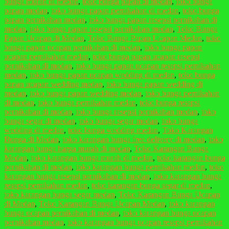
bunga murah di medan
,
toko bunga papan di medan
,
toko bunga
papan medan
,
toko bunga papan pernikahan di medan
,
toko bunga
papan pernikahan medan
,
toko bunga papan resepsi pernikahan di
medan
,
toko bunga papan resepsi pernikahan medan
,
Toko Bunga
Papan Ucapan di Medan
,
Toko Bunga Papan Ucapan Medan
,
toko
bunga papan ucapan pernikahan di medan
,
toko bunga papan
ucapan pernikahan medan
,
toko bunga papan ucapan resepsi
pernikahan di medan
,
toko bunga papan ucapan resepsi pernikahan
medan
,
toko bunga papan ucapan wedding di medan
,
toko bunga
papan ucapan wedding medan
,
toko bunga papan wedding di
medan
,
toko bunga papan wedding medan
,
toko bunga pernikahan
di medan
,
toko bunga pernikahan medan
,
toko bunga resepsi
pernikahan di medan
,
toko bunga resepsi pernikahan medan
,
toko
bunga segar di medan
,
toko bunga segar medan
,
toko bunga
wedding di medan
,
toko bunga wedding medan
,
Toko Karangan
Bunga di Medan
,
toko karangan bunga free delivery di medan
,
toko
karangan bunga harga murah di medan
,
Toko Karangan Bunga
Medan
,
toko karangan bunga murah di medan
,
toko karangan bunga
pernikahan di medan
,
toko karangan bunga pernikahan medan
,
toko
karangan bunga resepsi pernikahan di medan
,
toko karangan bunga
resepsi pernikahan medan
,
toko karangan bunga segar di medan
,
toko karangan bunga segar medan
,
Toko Karangan Bunga Ucapan
di Medan
,
Toko Karangan Bunga Ucapan Medan
,
toko karangan
bunga ucapan pernikahan di medan
,
toko karangan bunga ucapan
pernikahan medan
,
toko karangan bunga ucapan resepsi pernikahan