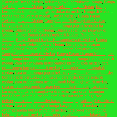
Karangan Bunga Medan
,
belasungkawa
,
berdukacita
,
bunga
,
Bunga
Belasungkawa di Medan
,
Bunga Belasungkawa Medan
,
bunga
berdukacita di medan
,
bunga berdukacita medan
,
Bunga di Medan
,
bunga free delivery di medan
,
Bunga Medan
,
Bunga Papan
Belasungkawa di Medan
,
Bunga Papan Belasungkawa Medan
,
bunga papan berdukacita di medan
,
bunga papan berdukacita
medan
,
Bunga Papan di Medan
,
Bunga Papan Free Delivery di
Medan
,
Bunga Papan Gratis Ongkir di Medan
,
Bunga Papan
Medan
,
Bunga Papan Ucapan Belasungkawa di Medan
,
Bunga
Papan Ucapan Belasungkawa Medan
,
bunga papan ucapan
berdukacita di medan
,
bunga papan ucapan berdukacita medan
,
Bunga Papan Ucapan di Medan
,
Bunga Papan Ucapan Medan
,
cara
order bunga berdukacita di medan
,
cara order bunga free delivery di
medan
,
cara order bunga gratis ongkos kirim di kota medan
,
cara
order bunga harga murah di medan
,
cara order bunga murah di
medan
,
cara order bunga papan belasungkawa di medan
,
cara order
bunga papan berdukacita di medan
,
cara order bunga segar di
medan
,
cara order bunga ucapan untuk belasungkawa di medan
,
cara order bunga untuk ucapan berdukacita di medan
,
cara order
karangan bunga belasungkawa di medan
,
cara order karangan
bunga berdukacita di medan
,
cara order karangan bunga free
delivery di medan
,
cara order karangan bunga gratis ongkos kirim di
medan
,
cara order karangan bunga harga murah di medan
,
cara
order karangan bunga murah di medan
,
cara order papan bunga
belasungkawa di medan
,
cara order papan bunga berdukacita di