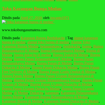
Toko Karangan Bunga Medan
Ditulis pada
April 27, 2016
oleh
iswanto1971
www.tokobungasumatera.com
Ditulis pada
Karangan Bunga Berdukacita
|
Tag
alamat karangan
bunga di medan
,
alamat toko bunga di medan
,
Alamat Toko
Karangan Bunga Medan
,
belasungkawa
,
berdukacita
,
bunga
,
Bunga
Belasungkawa di Medan
,
Bunga Belasungkawa Medan
,
Bunga di
Medan
,
bunga dukacita di medan
,
Bunga Dukacita Medan
,
Bunga
Medan
,
Bunga Papan Belasungkawa di Medan
,
Bunga Papan
Belasungkawa Medan
,
Bunga Papan di Medan
,
Bunga Papan
Dukacita di Medan
,
Bunga Papan Dukacita Medan
,
Bunga Papan
Free Delivery di Medan
,
Bunga Papan Gratis Ongkir di Medan
,
Bunga Papan Medan
,
Bunga Papan Ucapan Belasungkawa di
Medan
,
Bunga Papan Ucapan Belasungkawa Medan
,
Bunga Papan
Ucapan di Medan
,
Bunga Papan Ucapan Dukacita di Medan
,
Bunga Papan Ucapan Dukacita Medan
,
Bunga Papan Ucapan
Medan
,
di Medan
,
Dukacita
,
karangan
,
Karangan Belasungkawa
Bunga Medan
,
Karangan Bunga Belasungkawa di Medan
,
Karangan Bunga di Medan
,
Karangan Bunga Dukacita di Medan
,