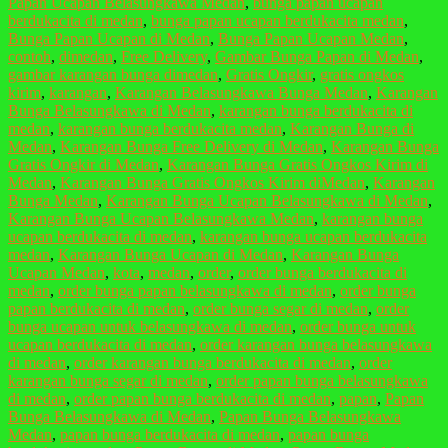
Papan Ucapan Belasungkawa Medan
,
bunga papan ucapan
berdukacita di medan
,
bunga papan ucapan berdukacita medan
,
Bunga Papan Ucapan di Medan
,
Bunga Papan Ucapan Medan
,
contoh
,
dimedan
,
Free Delivery
,
Gambar Bunga Papan di Medan
,
gambar karangan bunga dimedan
,
Gratis Ongkir
,
gratis ongkos
kirim
,
karangan
,
Karangan Belasungkawa Bunga Medan
,
Karangan
Bunga Belasungkawa di Medan
,
karangan bunga berdukacita di
medan
,
karangan bunga berdukacita medan
,
Karangan Bunga di
Medan
,
Karangan Bunga Free Delivery di Medan
,
Karangan Bunga
Gratis Ongkir di Medan
,
Karangan Bunga Gratis Ongkos Kirim di
Medan
,
Karangan Bunga Gratis Ongkos Kirim diMedan
,
Karangan
Bunga Medan
,
Karangan Bunga Ucapan Belasungkawa di Medan
,
Karangan Bunga Ucapan Belasungkawa Medan
,
karangan bunga
ucapan berdukacita di medan
,
karangan bunga ucapan berdukacita
medan
,
Karangan Bunga Ucapan di Medan
,
Karangan Bunga
Ucapan Medan
,
kota
,
medan
,
order
,
order bunga berdukacita di
medan
,
order bunga papan belasungkawa di medan
,
order bunga
papan berdukacita di medan
,
order bunga segar di medan
,
order
bunga ucapan untuk belasungkawa di medan
,
order bunga untuk
ucapan berdukacita di medan
,
order karangan bunga belasungkawa
di medan
,
order karangan bunga berdukacita di medan
,
order
karangan bunga segar di medan
,
order papan bunga belasungkawa
di medan
,
order papan bunga berdukacita di medan
,
papan
,
Papan
Bunga Belasungkawa di Medan
,
Papan Bunga Belasungkawa
Medan
,
papan bunga berdukacita di medan
,
papan bunga