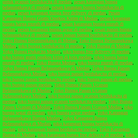
untuk ucapan berdukacita di medan
,
pesan karangan bunga
belasungkawa di medan
,
pesan karangan bunga berdukacita di
medan
,
pesan karangan bunga free delivery di medan
,
Pesan
Karangan Bunga Gratis Ongkos Kirim di Medan
,
pesan karangan
bunga harga murah di medan
,
pesan karangan bunga murah di
medan
,
pesan karangan bunga segar di medan
,
pesan papan bunga
belasungkawa di medan
,
pesan papan bunga berdukacita di medan
,
Toko Bunga Belasungkawa di Medan
,
Toko Bunga Belasungkawa
Medan
,
toko bunga berdukacita di medan
,
Toko Bunga di Medan
,
Toko Bunga Dukacita Medan
,
toko bunga free delivery di medan
,
toko bunga gratis ongkos kirim di kota medan
,
toko bunga harga
murah di medan
,
Toko Bunga Medan
,
toko bunga murah di medan
,
Toko Bunga Papan Belasungkawa di Medan
,
Toko Bunga Papan
Belasungkawa Medan
,
toko bunga papan berdukacita di medan
,
toko bunga papan berdukacita medan
,
toko bunga papan di medan
,
toko bunga papan medan
,
Toko Bunga Papan Ucapan
Belasungkawa di Medan
,
Toko Bunga Papan Ucapan
Belasungkawa Medan
,
toko bunga papan ucapan berdukacita di
medan
,
toko bunga papan ucapan berdukacita medan
,
Toko Bunga
Papan Ucapan di Medan
,
Toko Bunga Papan Ucapan Medan
,
toko
bunga segar di medan
,
toko bunga segar medan
,
Toko Karangan
Belasungkawa Bunga Medan
,
Toko Karangan Bunga
Belasungkawa di Medan
,
toko karangan bunga berdukacita di
medan
,
toko karangan bunga berdukacita medan
,
Toko Karangan
Bunga di Medan
,
toko karangan bunga free delivery di medan
,
toko