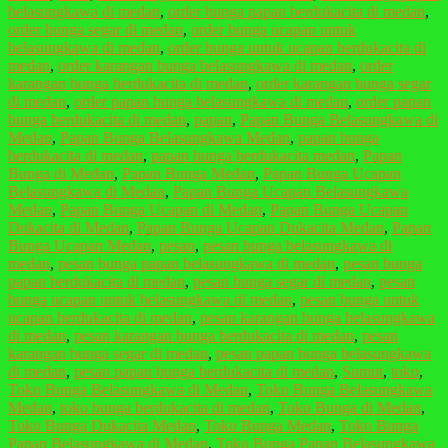
belasungkawa di medan
,
order bunga papan berdukacita di medan
,
order bunga segar di medan
,
order bunga ucapan untuk
belasungkawa di medan
,
order bunga untuk ucapan berdukacita di
medan
,
order karangan bunga belasungkawa di medan
,
order
karangan bunga berdukacita di medan
,
order karangan bunga segar
di medan
,
order papan bunga belasungkawa di medan
,
order papan
bunga berdukacita di medan
,
papan
,
Papan Bunga Belasungkawa di
Medan
,
Papan Bunga Belasungkawa Medan
,
papan bunga
berdukacita di medan
,
papan bunga berdukacita medan
,
Papan
Bunga di Medan
,
Papan Bunga Medan
,
Papan Bunga Ucapan
Belasungkawa di Medan
,
Papan Bunga Ucapan Belasungkawa
Medan
,
Papan Bunga Ucapan di Medan
,
Papan Bunga Ucapan
Dukacita di Medan
,
Papan Bunga Ucapan Dukacita Medan
,
Papan
Bunga Ucapan Medan
,
pesan
,
pesan bunga belasungkawa di
medan
,
pesan bunga papan belasungkawa di medan
,
pesan bunga
papan berdukacita di medan
,
pesan bunga segar di medan
,
pesan
bunga ucapan untuk belasungkawa di medan
,
pesan bunga untuk
ucapan berdukacita di medan
,
pesan karangan bunga belasungkawa
di medan
,
pesan karangan bunga berdukacita di medan
,
pesan
karangan bunga segar di medan
,
pesan papan bunga belasungkawa
di medan
,
pesan papan bunga berdukacita di medan
,
Sumut
,
toko
,
Toko Bunga Belasungkawa di Medan
,
Toko Bunga Belasungkawa
Medan
,
toko bunga berdukacita di medan
,
Toko Bunga di Medan
,
Toko Bunga Dukacita Medan
,
Toko Bunga Medan
,
Toko Bunga
Papan Belasungkawa di Medan
,
Toko Bunga Papan Belasungkawa