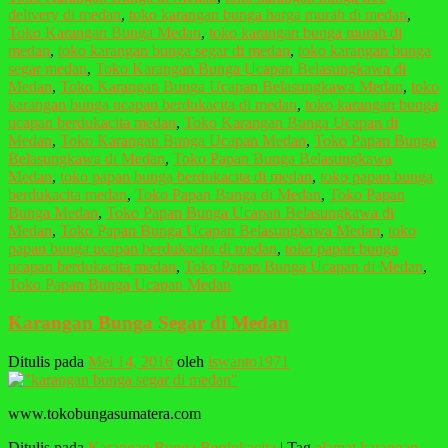
delivery di medan
,
toko karangan bunga harga murah di medan
,
Toko Karangan Bunga Medan
,
toko karangan bunga murah di
medan
,
toko karangan bunga segar di medan
,
toko karangan bunga
segar medan
,
Toko Karangan Bunga Ucapan Belasungkawa di
Medan
,
Toko Karangan Bunga Ucapan Belasungkawa Medan
,
toko
karangan bunga ucapan berdukacita di medan
,
toko karangan bunga
ucapan berdukacita medan
,
Toko Karangan Bunga Ucapan di
Medan
,
Toko Karangan Bunga Ucapan Medan
,
Toko Papan Bunga
Belasungkawa di Medan
,
Toko Papan Bunga Belasungkawa
Medan
,
toko papan bunga berdukacita di medan
,
toko papan bunga
berdukacita medan
,
Toko Papan Bunga di Medan
,
Toko Papan
Bunga Medan
,
Toko Papan Bunga Ucapan Belasungkawa di
Medan
,
Toko Papan Bunga Ucapan Belasungkawa Medan
,
toko
papan bunga ucapan berdukacita di medan
,
toko papan bunga
ucapan berdukacita medan
,
Toko Papan Bunga Ucapan di Medan
,
Toko Papan Bunga Ucapan Medan
Karangan Bunga Segar di Medan
Ditulis pada
Mei 14, 2016
oleh
iswanto1971
www.tokobungasumatera.com
Ditulis pada
Karangan Bunga Berdukacita
|
Tag
alamat karangan