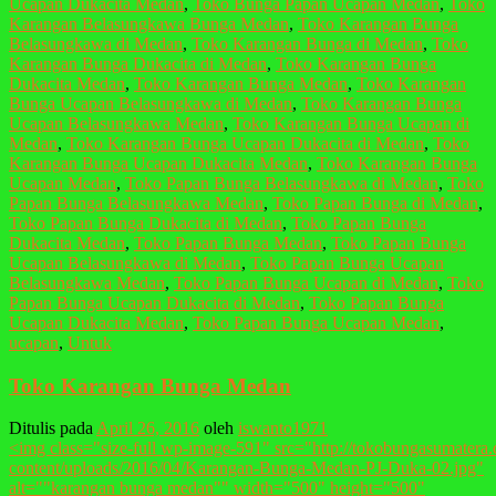
Ucapan Dukacita Medan
,
Toko Bunga Papan Ucapan Medan
,
Toko
Karangan Belasungkawa Bunga Medan
,
Toko Karangan Bunga
Belasungkawa di Medan
,
Toko Karangan Bunga di Medan
,
Toko
Karangan Bunga Dukacita di Medan
,
Toko Karangan Bunga
Dukacita Medan
,
Toko Karangan Bunga Medan
,
Toko Karangan
Bunga Ucapan Belasungkawa di Medan
,
Toko Karangan Bunga
Ucapan Belasungkawa Medan
,
Toko Karangan Bunga Ucapan di
Medan
,
Toko Karangan Bunga Ucapan Dukacita di Medan
,
Toko
Karangan Bunga Ucapan Dukacita Medan
,
Toko Karangan Bunga
Ucapan Medan
,
Toko Papan Bunga Belasungkawa di Medan
,
Toko
Papan Bunga Belasungkawa Medan
,
Toko Papan Bunga di Medan
,
Toko Papan Bunga Dukacita di Medan
,
Toko Papan Bunga
Dukacita Medan
,
Toko Papan Bunga Medan
,
Toko Papan Bunga
Ucapan Belasungkawa di Medan
,
Toko Papan Bunga Ucapan
Belasungkawa Medan
,
Toko Papan Bunga Ucapan di Medan
,
Toko
Papan Bunga Ucapan Dukacita di Medan
,
Toko Papan Bunga
Ucapan Dukacita Medan
,
Toko Papan Bunga Ucapan Medan
,
ucapan
,
Untuk
Toko Karangan Bunga Medan
Ditulis pada
April 26, 2016
oleh
iswanto1971
<img class="size-full wp-image-591" src="http://tokobungasumatera
content/uploads/2016/04/Karangan-Bunga-Medan-PJ-Duka-02.jpg"
alt=""karangan bunga medan"" width="500" height="500"