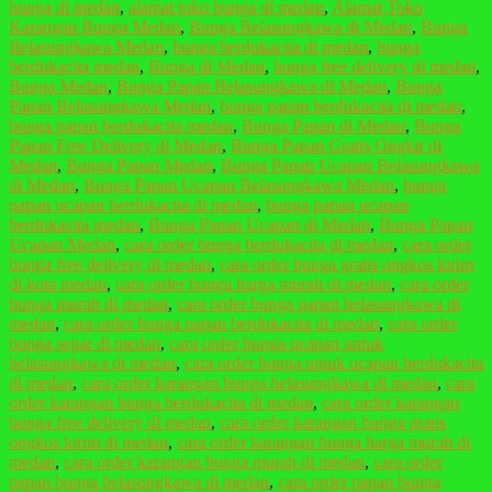
bunga di medan
,
alamat toko bunga di medan
,
Alamat Toko
Karangan Bunga Medan
,
Bunga Belasungkawa di Medan
,
Bunga
Belasungkawa Medan
,
bunga berdukacita di medan
,
bunga
berdukacita medan
,
Bunga di Medan
,
bunga free delivery di medan
,
Bunga Medan
,
Bunga Papan Belasungkawa di Medan
,
Bunga
Papan Belasungkawa Medan
,
bunga papan berdukacita di medan
,
bunga papan berdukacita medan
,
Bunga Papan di Medan
,
Bunga
Papan Free Delivery di Medan
,
Bunga Papan Gratis Ongkir di
Medan
,
Bunga Papan Medan
,
Bunga Papan Ucapan Belasungkawa
di Medan
,
Bunga Papan Ucapan Belasungkawa Medan
,
bunga
papan ucapan berdukacita di medan
,
bunga papan ucapan
berdukacita medan
,
Bunga Papan Ucapan di Medan
,
Bunga Papan
Ucapan Medan
,
cara order bunga berdukacita di medan
,
cara order
bunga free delivery di medan
,
cara order bunga gratis ongkos kirim
di kota medan
,
cara order bunga harga murah di medan
,
cara order
bunga murah di medan
,
cara order bunga papan belasungkawa di
medan
,
cara order bunga papan berdukacita di medan
,
cara order
bunga segar di medan
,
cara order bunga ucapan untuk
belasungkawa di medan
,
cara order bunga untuk ucapan berdukacita
di medan
,
cara order karangan bunga belasungkawa di medan
,
cara
order karangan bunga berdukacita di medan
,
cara order karangan
bunga free delivery di medan
,
cara order karangan bunga gratis
ongkos kirim di medan
,
cara order karangan bunga harga murah di
medan
,
cara order karangan bunga murah di medan
,
cara order
papan bunga belasungkawa di medan
,
cara order papan bunga