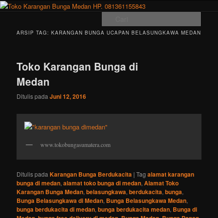
Langsung
Langsung
Melayani Pemesanan karangan bunga papan ucapan di Kota Medan &
ke
ke
Gratis Ongkir
Menu
Cari
konten
konten
utama
ARSIP TAG:
KARANGAN BUNGA UCAPAN BELASUNGKAWA MEDAN
utama
sekunder
Toko Karangan Bunga Medan HP.
081361155843
Toko Karangan Bunga di
Medan
Ditulis pada
Juni 12, 2016
www.tokobungasumatera.com
Ditulis pada
Karangan Bunga Berdukacita
|
Tag
alamat karangan
bunga di medan
,
alamat toko bunga di medan
,
Alamat Toko
Karangan Bunga Medan
,
belasungkawa
,
berdukacita
,
bunga
,
Bunga Belasungkawa di Medan
,
Bunga Belasungkawa Medan
,
bunga berdukacita di medan
,
bunga berdukacita medan
,
Bunga di
,
,
,