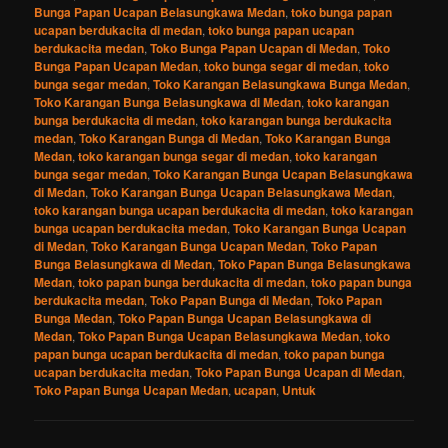
Bunga Papan Ucapan Belasungkawa Medan
,
toko bunga papan
ucapan berdukacita di medan
,
toko bunga papan ucapan
berdukacita medan
,
Toko Bunga Papan Ucapan di Medan
,
Toko
Bunga Papan Ucapan Medan
,
toko bunga segar di medan
,
toko
bunga segar medan
,
Toko Karangan Belasungkawa Bunga Medan
,
Toko Karangan Bunga Belasungkawa di Medan
,
toko karangan
bunga berdukacita di medan
,
toko karangan bunga berdukacita
medan
,
Toko Karangan Bunga di Medan
,
Toko Karangan Bunga
Medan
,
toko karangan bunga segar di medan
,
toko karangan
bunga segar medan
,
Toko Karangan Bunga Ucapan Belasungkawa
di Medan
,
Toko Karangan Bunga Ucapan Belasungkawa Medan
,
toko karangan bunga ucapan berdukacita di medan
,
toko karangan
bunga ucapan berdukacita medan
,
Toko Karangan Bunga Ucapan
di Medan
,
Toko Karangan Bunga Ucapan Medan
,
Toko Papan
Bunga Belasungkawa di Medan
,
Toko Papan Bunga Belasungkawa
Medan
,
toko papan bunga berdukacita di medan
,
toko papan bunga
berdukacita medan
,
Toko Papan Bunga di Medan
,
Toko Papan
Bunga Medan
,
Toko Papan Bunga Ucapan Belasungkawa di
Medan
,
Toko Papan Bunga Ucapan Belasungkawa Medan
,
toko
papan bunga ucapan berdukacita di medan
,
toko papan bunga
ucapan berdukacita medan
,
Toko Papan Bunga Ucapan di Medan
,
Toko Papan Bunga Ucapan Medan
,
ucapan
,
Untuk