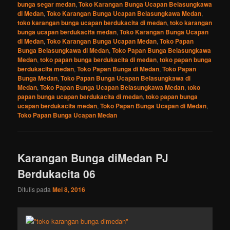
bunga segar medan
,
Toko Karangan Bunga Ucapan Belasungkawa
di Medan
,
Toko Karangan Bunga Ucapan Belasungkawa Medan
,
toko karangan bunga ucapan berdukacita di medan
,
toko karangan
bunga ucapan berdukacita medan
,
Toko Karangan Bunga Ucapan
di Medan
,
Toko Karangan Bunga Ucapan Medan
,
Toko Papan
Bunga Belasungkawa di Medan
,
Toko Papan Bunga Belasungkawa
Medan
,
toko papan bunga berdukacita di medan
,
toko papan bunga
berdukacita medan
,
Toko Papan Bunga di Medan
,
Toko Papan
Bunga Medan
,
Toko Papan Bunga Ucapan Belasungkawa di
Medan
,
Toko Papan Bunga Ucapan Belasungkawa Medan
,
toko
papan bunga ucapan berdukacita di medan
,
toko papan bunga
ucapan berdukacita medan
,
Toko Papan Bunga Ucapan di Medan
,
Toko Papan Bunga Ucapan Medan
Karangan Bunga diMedan PJ
Berdukacita 06
Ditulis pada
Mei 8, 2016