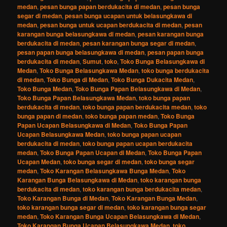
medan
,
pesan bunga papan berdukacita di medan
,
pesan bunga
segar di medan
,
pesan bunga ucapan untuk belasungkawa di
medan
,
pesan bunga untuk ucapan berdukacita di medan
,
pesan
karangan bunga belasungkawa di medan
,
pesan karangan bunga
berdukacita di medan
,
pesan karangan bunga segar di medan
,
pesan papan bunga belasungkawa di medan
,
pesan papan bunga
berdukacita di medan
,
Sumut
,
toko
,
Toko Bunga Belasungkawa di
Medan
,
Toko Bunga Belasungkawa Medan
,
toko bunga berdukacita
di medan
,
Toko Bunga di Medan
,
Toko Bunga Dukacita Medan
,
Toko Bunga Medan
,
Toko Bunga Papan Belasungkawa di Medan
,
Toko Bunga Papan Belasungkawa Medan
,
toko bunga papan
berdukacita di medan
,
toko bunga papan berdukacita medan
,
toko
bunga papan di medan
,
toko bunga papan medan
,
Toko Bunga
Papan Ucapan Belasungkawa di Medan
,
Toko Bunga Papan
Ucapan Belasungkawa Medan
,
toko bunga papan ucapan
berdukacita di medan
,
toko bunga papan ucapan berdukacita
medan
,
Toko Bunga Papan Ucapan di Medan
,
Toko Bunga Papan
Ucapan Medan
,
toko bunga segar di medan
,
toko bunga segar
medan
,
Toko Karangan Belasungkawa Bunga Medan
,
Toko
Karangan Bunga Belasungkawa di Medan
,
toko karangan bunga
berdukacita di medan
,
toko karangan bunga berdukacita medan
,
Toko Karangan Bunga di Medan
,
Toko Karangan Bunga Medan
,
toko karangan bunga segar di medan
,
toko karangan bunga segar
medan
,
Toko Karangan Bunga Ucapan Belasungkawa di Medan
,
Toko Karangan Bunga Ucapan Belasungkawa Medan
,
toko