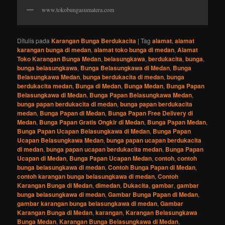
www.tokobungasumatera.com
Ditulis pada
Karangan Bunga Berdukacita
|
Tag
alamat
,
alamat
karangan bunga di medan
,
alamat toko bunga di medan
,
Alamat
Toko Karangan Bunga Medan
,
belasungkawa
,
berdukacita
,
bunga
,
bunga belasungkawa
,
Bunga Belasungkawa di Medan
,
Bunga
Belasungkawa Medan
,
bunga berdukacita di medan
,
bunga
berdukacita medan
,
Bunga di Medan
,
Bunga Medan
,
Bunga Papan
Belasungkawa di Medan
,
Bunga Papan Belasungkawa Medan
,
bunga papan berdukacita di medan
,
bunga papan berdukacita
medan
,
Bunga Papan di Medan
,
Bunga Papan Free Delivery di
Medan
,
Bunga Papan Gratis Ongkir di Medan
,
Bunga Papan Medan
,
Bunga Papan Ucapan Belasungkawa di Medan
,
Bunga Papan
Ucapan Belasungkawa Medan
,
bunga papan ucapan berdukacita
di medan
,
bunga papan ucapan berdukacita medan
,
Bunga Papan
Ucapan di Medan
,
Bunga Papan Ucapan Medan
,
contoh
,
contoh
bunga belasungkawa di medan
,
Contoh Bunga Papan di Medan
,
contoh karangan bunga belasungkawa di medan
,
Contoh
Karangan Bunga di Medan
,
dimedan
,
Dukacita
,
gambar
,
gambar
bunga belasungkawa di medan
,
Gambar Bunga Papan di Medan
,
gambar karangan bunga belasungkawa di medan
,
Gambar
Karangan Bunga di Medan
,
karangan
,
Karangan Belasungkawa
Bunga Medan
,
Karangan Bunga Belasungkawa di Medan
,