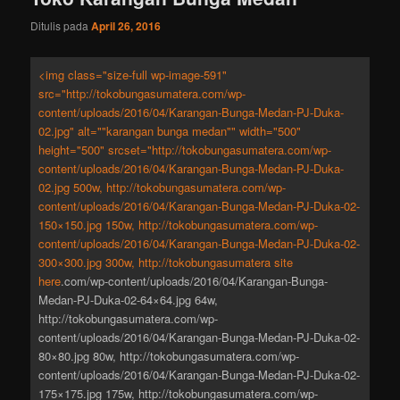
Ditulis pada
April 26, 2016
<img class="size-full wp-image-591"
src="http://tokobungasumatera.com/wp-
content/uploads/2016/04/Karangan-Bunga-Medan-PJ-Duka-
02.jpg" alt=""karangan bunga medan"" width="500"
height="500" srcset="http://tokobungasumatera.com/wp-
content/uploads/2016/04/Karangan-Bunga-Medan-PJ-Duka-
02.jpg 500w, http://tokobungasumatera.com/wp-
content/uploads/2016/04/Karangan-Bunga-Medan-PJ-Duka-02-
150×150.jpg 150w, http://tokobungasumatera.com/wp-
content/uploads/2016/04/Karangan-Bunga-Medan-PJ-Duka-02-
300×300.jpg 300w, http://tokobungasumatera
site
here
.com/wp-content/uploads/2016/04/Karangan-Bunga-
Medan-PJ-Duka-02-64×64.jpg 64w,
http://tokobungasumatera.com/wp-
content/uploads/2016/04/Karangan-Bunga-Medan-PJ-Duka-02-
80×80.jpg 80w, http://tokobungasumatera.com/wp-
content/uploads/2016/04/Karangan-Bunga-Medan-PJ-Duka-02-
175×175.jpg 175w, http://tokobungasumatera.com/wp-