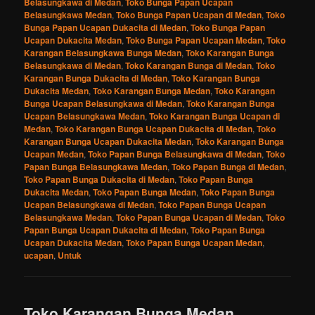
Belasungkawa di Medan
,
Toko Bunga Papan Ucapan
Belasungkawa Medan
,
Toko Bunga Papan Ucapan di Medan
,
Toko
Bunga Papan Ucapan Dukacita di Medan
,
Toko Bunga Papan
Ucapan Dukacita Medan
,
Toko Bunga Papan Ucapan Medan
,
Toko
Karangan Belasungkawa Bunga Medan
,
Toko Karangan Bunga
Belasungkawa di Medan
,
Toko Karangan Bunga di Medan
,
Toko
Karangan Bunga Dukacita di Medan
,
Toko Karangan Bunga
Dukacita Medan
,
Toko Karangan Bunga Medan
,
Toko Karangan
Bunga Ucapan Belasungkawa di Medan
,
Toko Karangan Bunga
Ucapan Belasungkawa Medan
,
Toko Karangan Bunga Ucapan di
Medan
,
Toko Karangan Bunga Ucapan Dukacita di Medan
,
Toko
Karangan Bunga Ucapan Dukacita Medan
,
Toko Karangan Bunga
Ucapan Medan
,
Toko Papan Bunga Belasungkawa di Medan
,
Toko
Papan Bunga Belasungkawa Medan
,
Toko Papan Bunga di Medan
,
Toko Papan Bunga Dukacita di Medan
,
Toko Papan Bunga
Dukacita Medan
,
Toko Papan Bunga Medan
,
Toko Papan Bunga
Ucapan Belasungkawa di Medan
,
Toko Papan Bunga Ucapan
Belasungkawa Medan
,
Toko Papan Bunga Ucapan di Medan
,
Toko
Papan Bunga Ucapan Dukacita di Medan
,
Toko Papan Bunga
Ucapan Dukacita Medan
,
Toko Papan Bunga Ucapan Medan
,
ucapan
,
Untuk
Toko Karangan Bunga Medan