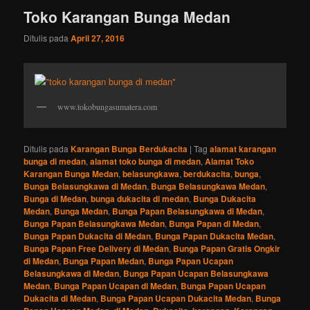
Toko Karangan Bunga Medan
Ditulis pada
April 27, 2016
www.tokobungasumatera.com
Ditulis pada
Karangan Bunga Berdukacita
|
Tag
alamat karangan
bunga di medan
,
alamat toko bunga di medan
,
Alamat Toko
Karangan Bunga Medan
,
belasungkawa
,
berdukacita
,
bunga
,
Bunga Belasungkawa di Medan
,
Bunga Belasungkawa Medan
,
Bunga di Medan
,
bunga dukacita di medan
,
Bunga Dukacita
Medan
,
Bunga Medan
,
Bunga Papan Belasungkawa di Medan
,
Bunga Papan Belasungkawa Medan
,
Bunga Papan di Medan
,
Bunga Papan Dukacita di Medan
,
Bunga Papan Dukacita Medan
,
Bunga Papan Free Delivery di Medan
,
Bunga Papan Gratis Ongkir
di Medan
,
Bunga Papan Medan
,
Bunga Papan Ucapan
Belasungkawa di Medan
,
Bunga Papan Ucapan Belasungkawa
Medan
,
Bunga Papan Ucapan di Medan
,
Bunga Papan Ucapan
Dukacita di Medan
,
Bunga Papan Ucapan Dukacita Medan
,
Bunga