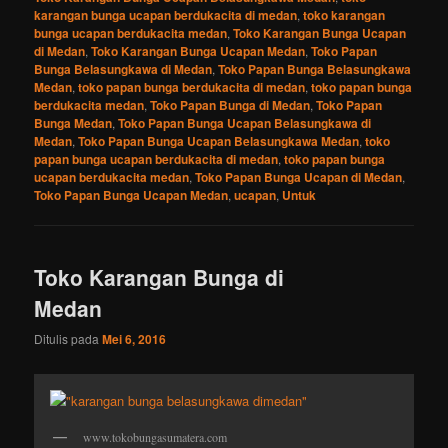
karangan bunga ucapan berdukacita di medan
,
toko karangan
bunga ucapan berdukacita medan
,
Toko Karangan Bunga Ucapan
di Medan
,
Toko Karangan Bunga Ucapan Medan
,
Toko Papan
Bunga Belasungkawa di Medan
,
Toko Papan Bunga Belasungkawa
Medan
,
toko papan bunga berdukacita di medan
,
toko papan bunga
berdukacita medan
,
Toko Papan Bunga di Medan
,
Toko Papan
Bunga Medan
,
Toko Papan Bunga Ucapan Belasungkawa di
Medan
,
Toko Papan Bunga Ucapan Belasungkawa Medan
,
toko
papan bunga ucapan berdukacita di medan
,
toko papan bunga
ucapan berdukacita medan
,
Toko Papan Bunga Ucapan di Medan
,
Toko Papan Bunga Ucapan Medan
,
ucapan
,
Untuk
Toko Karangan Bunga di
Medan
Ditulis pada
Mei 6, 2016
www.tokobungasumatera.com