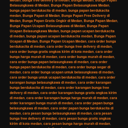
Medan
bunga free delivery di medan
Bunga Medan
Bunga Papan
Belasungkawa di Medan
,
Bunga Papan Belasungkawa Medan
,
bunga papan berdukacita di medan
,
bunga papan berdukacita
medan
,
Bunga Papan di Medan
,
Bunga Papan Free Delivery di
Medan
,
Bunga Papan Gratis Ongkir di Medan
,
Bunga Papan Medan
,
Bunga Papan Ucapan Belasungkawa di Medan
,
Bunga Papan
Ucapan Belasungkawa Medan
,
bunga papan ucapan berdukacita
di medan
,
bunga papan ucapan berdukacita medan
,
Bunga Papan
Ucapan di Medan
,
Bunga Papan Ucapan Medan
,
cara order bunga
berdukacita di medan
,
cara order bunga free delivery di medan
,
cara order bunga gratis ongkos kirim di kota medan
,
cara order
bunga harga murah di medan
,
cara order bunga murah di medan
,
cara order bunga papan belasungkawa di medan
,
cara order
bunga papan berdukacita di medan
,
cara order bunga segar di
medan
,
cara order bunga ucapan untuk belasungkawa di medan
,
cara order bunga untuk ucapan berdukacita di medan
,
cara order
karangan bunga belasungkawa di medan
,
cara order karangan
bunga berdukacita di medan
,
cara order karangan bunga free
delivery di medan
,
cara order karangan bunga gratis ongkos kirim
di medan
,
cara order karangan bunga harga murah di medan
,
cara
order karangan bunga murah di medan
,
cara order papan bunga
belasungkawa di medan
,
cara order papan bunga berdukacita di
medan
,
cara pesan bunga belasungkawa di medan
,
cara pesan
bunga free delivery di medan
,
cara pesan bunga gratis ongkos
kirim di kota medan
,
cara pesan bunga harga murah di medan
,