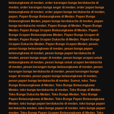
belasungkawa di medan
,
order karangan bunga berdukacita di
medan
,
order karangan bunga segar di medan
,
order papan bunga
belasungkawa di medan
,
order papan bunga berdukacita di medan
,
papan
,
Papan Bunga Belasungkawa di Medan
,
Papan Bunga
Belasungkawa Medan
,
papan bunga berdukacita di medan
,
papan
bunga berdukacita medan
,
Papan Bunga di Medan
,
Papan Bunga
Medan
,
Papan Bunga Ucapan Belasungkawa di Medan
,
Papan
Bunga Ucapan Belasungkawa Medan
,
Papan Bunga Ucapan di
Medan
,
Papan Bunga Ucapan Dukacita di Medan
,
Papan Bunga
Ucapan Dukacita Medan
,
Papan Bunga Ucapan Medan
,
pesan
,
pesan bunga belasungkawa di medan
,
pesan bunga papan
belasungkawa di medan
,
pesan bunga papan berdukacita di
medan
,
pesan bunga segar di medan
,
pesan bunga ucapan untuk
belasungkawa di medan
,
pesan bunga untuk ucapan berdukacita
di medan
,
pesan karangan bunga belasungkawa di medan
,
pesan
karangan bunga berdukacita di medan
,
pesan karangan bunga
segar di medan
,
pesan papan bunga belasungkawa di medan
,
pesan papan bunga berdukacita di medan
,
Sumut
,
toko
,
Toko
Bunga Belasungkawa di Medan
,
Toko Bunga Belasungkawa
Medan
,
toko bunga berdukacita di medan
,
Toko Bunga di Medan
,
Toko Bunga Dukacita Medan
,
Toko Bunga Medan
,
Toko Bunga
Papan Belasungkawa di Medan
,
Toko Bunga Papan Belasungkawa
Medan
,
toko bunga papan berdukacita di medan
,
toko bunga papan
berdukacita medan
,
toko bunga papan di medan
,
toko bunga papan
medan
,
Toko Bunga Papan Ucapan Belasungkawa di Medan
,
Toko