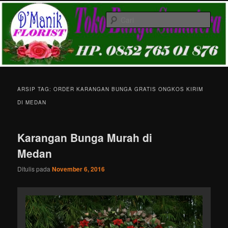
Langsung
Langsung
Melayani Pemesanan karangan bunga papan ucapan di Kota Medan &
ke
ke
Gratis Ongkir
Cari
konten
konten
utama
sekunder
Toko Karangan Bunga Medan HP.
081361155843
Menu
utama
ARSIP TAG:
ORDER KARANGAN BUNGA GRATIS ONGKOS KIRIM
DI MEDAN
Karangan Bunga Murah di
Medan
Ditulis pada
November 6, 2016