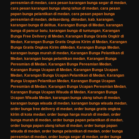
peresmian di medan
,
cara pesan karangan bunga segar di medan
,
cara pesan karangan bunga ulang tahun di medan
,
cara pesan
papan bunga pelantikan di medan
,
cara pesan papan bunga
peresmian di medan
,
deliserdang
,
dimedan
,
kab
,
karangan
,
karangan bunga di delitua
,
Karangan Bunga di Medan
,
karangan
bunga di pancur batu
,
karangan bunga di tuntungan
,
Karangan
Bunga Free Delivery di Medan
,
Karangan Bunga Gratis Ongkir di
Medan
,
Karangan Bunga Gratis Ongkos Kirim di Medan
,
Karangan
Bunga Gratis Ongkos Kirim diMedan
,
Karangan Bunga Medan
,
karangan bunga murah di medan
,
Karangan Bunga Pelantikan di
Medan
,
karangan bunga pelantikan medan
,
Karangan Bunga
Peresmian di Medan
,
Karangan Bunga Peresmian Medan
,
Karangan Bunga Ucapan di Medan
,
Karangan Bunga Ucapan
Medan
,
Karangan Bunga Ucapan Pelantikan di Medan
,
Karangan
Bunga Ucapan Pelantikan Medan
,
Karangan Bunga Ucapan
Peresmian di Medan
,
Karangan Bunga Ucapan Peresmian Medan
,
Karangan Bunga Ucapan Wisuda di Medan
,
Karangan Bunga
Ucapan Wisuda Medan
,
karangan bunga ulang tahun di medan
,
karangan bunga wisuda di medan
,
karangan bunga wisuda medan
,
order bunga free delivery di medan
,
order bunga gratis ongkos
kirim di kota medan
,
order bunga harga murah di medan
,
order
bunga murah di medan
,
order bunga papan pelantikan di medan
,
order bunga papan ulang tahun di medan
,
order bunga papan
wisuda di medan
,
order bunga pelantikan di medan
,
order bunga
peresmian di medan
,
order bunga segar di medan
,
order bunga