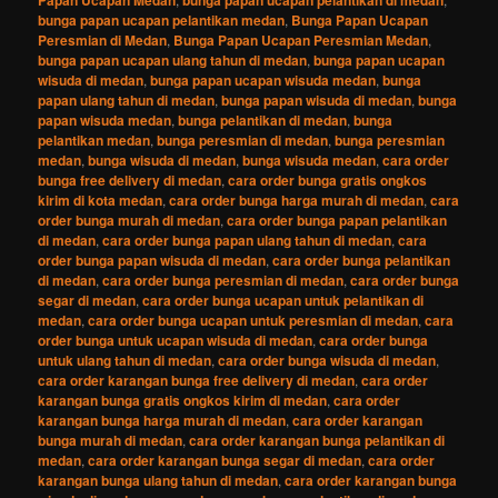
Papan Ucapan Medan
bunga papan ucapan pelantikan di medan
bunga papan ucapan pelantikan medan
,
Bunga Papan Ucapan
Peresmian di Medan
,
Bunga Papan Ucapan Peresmian Medan
,
bunga papan ucapan ulang tahun di medan
,
bunga papan ucapan
wisuda di medan
,
bunga papan ucapan wisuda medan
,
bunga
papan ulang tahun di medan
,
bunga papan wisuda di medan
,
bunga
papan wisuda medan
,
bunga pelantikan di medan
,
bunga
pelantikan medan
,
bunga peresmian di medan
,
bunga peresmian
medan
,
bunga wisuda di medan
,
bunga wisuda medan
,
cara order
bunga free delivery di medan
,
cara order bunga gratis ongkos
kirim di kota medan
,
cara order bunga harga murah di medan
,
cara
order bunga murah di medan
,
cara order bunga papan pelantikan
di medan
,
cara order bunga papan ulang tahun di medan
,
cara
order bunga papan wisuda di medan
,
cara order bunga pelantikan
di medan
,
cara order bunga peresmian di medan
,
cara order bunga
segar di medan
,
cara order bunga ucapan untuk pelantikan di
medan
,
cara order bunga ucapan untuk peresmian di medan
,
cara
order bunga untuk ucapan wisuda di medan
,
cara order bunga
untuk ulang tahun di medan
,
cara order bunga wisuda di medan
,
cara order karangan bunga free delivery di medan
,
cara order
karangan bunga gratis ongkos kirim di medan
,
cara order
karangan bunga harga murah di medan
,
cara order karangan
bunga murah di medan
,
cara order karangan bunga pelantikan di
medan
,
cara order karangan bunga segar di medan
,
cara order
karangan bunga ulang tahun di medan
,
cara order karangan bunga