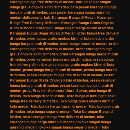
karangan bunga free delivery di medan
,
cara pesan karangan
bunga gratis ongkos kirim di medan
,
cara pesan karangan bunga
harga murah di medan
,
cara pesan karangan bunga murah di
medan
,
deliserdang
,
kab
,
Karangan Bunga di Medan
,
Karangan
Bunga Free Delivery di Medan
,
Karangan Bunga Gratis Ongkos
Kirim di Medan
,
Karangan Bunga Segar Harga Murah di Medan
,
Karangan Bunga Segar Murah di Medan
,
order bunga free delivery
di medan
,
order bunga gratis ongkos kirim di kota medan
,
order
bunga harga murah di medan
,
order bunga murah di medan
,
order
karangan bunga free delivery di medan
,
order karangan bunga
gratis ongkos kirim di medan
,
order karangan bunga harga murah
di medan
,
order karangan bunga murah di medan
,
pesan bunga
free delivery di medan
,
pesan bunga gratis ongkos kirim di kota
medan
,
pesan bunga harga murah di medan
,
pesan bunga murah
di medan
,
pesan karangan bunga free delivery di medan
,
Pesan
Karangan Bunga Gratis Ongkos Kirim di Medan
,
pesan karangan
bunga harga murah di medan
,
pesan karangan bunga murah di
medan
,
prov.
,
Provinsi
,
Sumatera Utara
,
Sumut
,
toko bunga di
delitua
,
toko bunga di pancur batu
,
toko bunga di tuntungan
,
toko
bunga free delivery di medan
,
toko bunga gratis ongkos kirim di
kota medan
,
toko bunga harga murah di medan
,
toko bunga murah
di medan
,
toko bunga segar di medan
,
Toko Karangan Bunga di
Medan
,
toko karangan bunga free delivery di medan
,
toko
karangan bunga harga murah di medan
,
toko karangan bunga
murah di medan
,
toko karangan bunga segar di medan
,
Toko