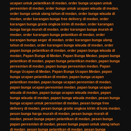
ucapan untuk pelantikan di medan
,
order bunga ucapan untuk
peresmian di medan
,
order bunga untuk ucapan wisuda di medan
,
order bunga untuk ulang tahun di medan
,
order bunga wisuda di
medan
,
order karangan bunga free delivery di medan
,
order
karangan bunga gratis ongkos kirim di medan
,
order karangan
bunga harga murah di medan
,
order karangan bunga murah di
medan
,
order karangan bunga pelantikan di medan
,
order
karangan bunga segar di medan
,
order karangan bunga ulang
tahun di medan
,
order karangan bunga wisuda di medan
,
order
papan bunga pelantikan di medan
,
order papan bunga wisuda di
medan
,
Papan Bunga di Medan
,
Papan Bunga Medan
,
papan bunga
pelantikan di medan
,
papan bunga pelantikan medan
,
papan bunga
peresmian di medan
,
papan bunga peresmian medan
,
Papan
Bunga Ucapan di Medan
,
Papan Bunga Ucapan Medan
,
papan
bunga ucapan pelantikan di medan
,
papan bunga ucapan
pelantikan medan
,
papan bunga ucapan peresmian di medan
,
papan bunga ucapan peresmian medan
,
papan bunga ucapan
wisuda di medan
,
papan bunga ucapan wisuda medan
,
papan
bunga wisuda di medan
,
papan bunga wisuda medan
,
pesan bunga
bunga ucapan untuk peresmian di medan
,
pesan bunga free
delivery di medan
,
pesan bunga gratis ongkos kirim di kota medan
,
pesan bunga harga murah di medan
,
pesan bunga murah di
medan
,
pesan bunga papan pelantikan di medan
,
pesan bunga
papan peresmian di medan
,
pesan bunga papan untuk ulang tahun
di medan
,
pesan bunga pelantikan di medan
,
pesan bunga