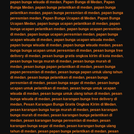
papan bunga wisuda di medan
,
Papan Bunga di Medan
,
Papan
Bunga Medan
,
papan bunga pelantikan di medan
,
papan bunga
pelantikan medan
,
papan bunga peresmian di medan
,
papan bunga
peresmian medan
,
Papan Bunga Ucapan di Medan
,
Papan Bunga
Ucapan Medan
,
papan bunga ucapan pelantikan di medan
,
papan
bunga ucapan pelantikan medan
,
papan bunga ucapan peresmian
di medan
,
papan bunga ucapan peresmian medan
,
papan bunga
ucapan wisuda di medan
,
papan bunga ucapan wisuda medan
,
papan bunga wisuda di medan
,
papan bunga wisuda medan
,
pesan
bunga bunga ucapan untuk peresmian di medan
,
pesan bunga free
delivery di medan
,
pesan bunga gratis ongkos kirim di kota medan
,
pesan bunga harga murah di medan
,
pesan bunga murah di
medan
,
pesan bunga papan pelantikan di medan
,
pesan bunga
papan peresmian di medan
,
pesan bunga papan untuk ulang tahun
di medan
,
pesan bunga pelantikan di medan
,
pesan bunga
peresmian di medan
,
pesan bunga segar di medan
,
pesan bunga
ucapan untuk pelantikan di medan
,
pesan bunga untuk ucapan
wisuda di medan
,
pesan bunga untuk ulang tahun di medan
,
pesan
bunga wisuda di medan
,
pesan karangan bunga free delivery di
medan
,
Pesan Karangan Bunga Gratis Ongkos Kirim di Medan
,
pesan karangan bunga harga murah di medan
,
pesan karangan
bunga murah di medan
,
pesan karangan bunga pelantikan di
medan
,
pesan karangan bunga peresmian di medan
,
pesan
karangan bunga segar di medan
,
pesan karangan bunga ulang
tahun di medan
,
pesan papan bunga pelantikan di medan
,
pesan