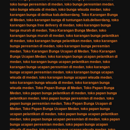
toko bunga peresmian di medan
,
toko bunga peresmian medan
,
toko bunga wisuda di medan
,
toko bunga wisuda medan
,
toko
karangan bunga di delitua kab.deliserdang
,
Toko Karangan Bunga
di Medan
,
toko karangan bunga di tuntungan kab.deliserdang
,
toko
karangan bunga free delivery di medan
,
toko karangan bunga
harga murah di medan
,
Toko Karangan Bunga Medan
,
toko
karangan bunga murah di medan
,
toko karangan bunga pelantikan
di medan
,
toko karangan bunga pelantikan medan
,
toko karangan
bunga peresmian di medan
,
toko karangan bunga peresmian
medan
,
Toko Karangan Bunga Ucapan di Medan
,
Toko Karangan
Bunga Ucapan Medan
,
toko karangan bunga ucapan pelantikan di
medan
,
toko karangan bunga ucapan pelantikan medan
,
toko
karangan bunga ucapan peresmian di medan
,
toko karangan
bunga ucapan peresmian medan
,
toko karangan bunga ucapan
wisuda di medan
,
toko karangan bunga ucapan wisuda medan
,
toko karangan bunga wisuda di medan
,
toko karangan bunga
wisuda medan
,
Toko Papan Bunga di Medan
,
Toko Papan Bunga
Medan
,
toko papan bunga pelantikan di medan
,
toko papan bunga
pelantikan medan
,
toko papan bunga peresmian di medan
,
toko
papan bunga peresmian medan
,
Toko Papan Bunga Ucapan di
Medan
,
Toko Papan Bunga Ucapan Medan
,
toko papan bunga
ucapan pelantikan di medan
,
toko papan bunga ucapan pelantikan
medan
,
toko papan bunga ucapan peresmian di medan
,
toko papan
bunga ucapan peresmian medan
,
toko papan bunga ucapan
wisuda di medan
,
toko papan bunga ucapan wisuda medan
,
toko