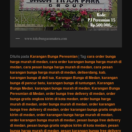
www.tokobungasumatera.com
Ditulis pada
Karangan Bunga Peresmian
|
Tag
cara order bunga
harga murah di medan
,
cara order karangan bunga harga murah di
medan
,
cara pesan bunga harga murah di medan
,
cara pesan
karangan bunga harga murah di medan
,
deliserdang
,
kab
,
karangan bunga di deli tua
,
Karangan Bunga di Medan
,
karangan
bunga di pancur batu
,
karangan bunga di tuntungan
,
Karangan
Bunga Medan
,
karangan bunga murah di medan
,
Karangan Bunga
Peresmian di Medan
,
order bunga free delivery di medan
,
order
bunga gratis ongkos kirim di kota medan
,
order bunga harga
murah di medan
,
order bunga murah di medan
,
order karangan
bunga free delivery di medan
,
order karangan bunga gratis ongkos
kirim di medan
,
order karangan bunga harga murah di medan
,
order karangan bunga murah di medan
,
pesan bunga free delivery
di medan
,
pesan bunga gratis ongkos kirim di kota medan
,
pesan
bunga harga murah di medan
,
pesan karangan bunga free delivery