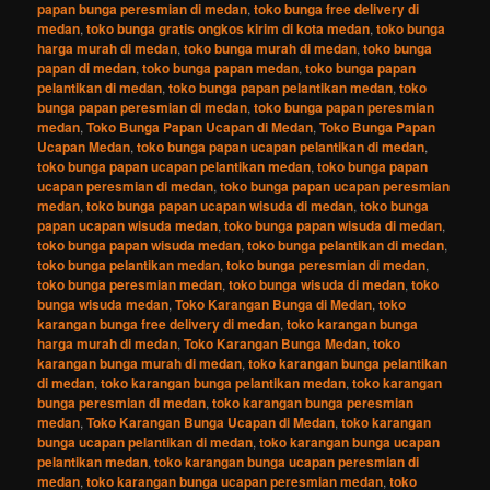
papan bunga peresmian di medan
,
toko bunga free delivery di
medan
,
toko bunga gratis ongkos kirim di kota medan
,
toko bunga
harga murah di medan
,
toko bunga murah di medan
,
toko bunga
papan di medan
,
toko bunga papan medan
,
toko bunga papan
pelantikan di medan
,
toko bunga papan pelantikan medan
,
toko
bunga papan peresmian di medan
,
toko bunga papan peresmian
medan
,
Toko Bunga Papan Ucapan di Medan
,
Toko Bunga Papan
Ucapan Medan
,
toko bunga papan ucapan pelantikan di medan
,
toko bunga papan ucapan pelantikan medan
,
toko bunga papan
ucapan peresmian di medan
,
toko bunga papan ucapan peresmian
medan
,
toko bunga papan ucapan wisuda di medan
,
toko bunga
papan ucapan wisuda medan
,
toko bunga papan wisuda di medan
,
toko bunga papan wisuda medan
,
toko bunga pelantikan di medan
,
toko bunga pelantikan medan
,
toko bunga peresmian di medan
,
toko bunga peresmian medan
,
toko bunga wisuda di medan
,
toko
bunga wisuda medan
,
Toko Karangan Bunga di Medan
,
toko
karangan bunga free delivery di medan
,
toko karangan bunga
harga murah di medan
,
Toko Karangan Bunga Medan
,
toko
karangan bunga murah di medan
,
toko karangan bunga pelantikan
di medan
,
toko karangan bunga pelantikan medan
,
toko karangan
bunga peresmian di medan
,
toko karangan bunga peresmian
medan
,
Toko Karangan Bunga Ucapan di Medan
,
toko karangan
bunga ucapan pelantikan di medan
,
toko karangan bunga ucapan
pelantikan medan
,
toko karangan bunga ucapan peresmian di
medan
,
toko karangan bunga ucapan peresmian medan
,
toko