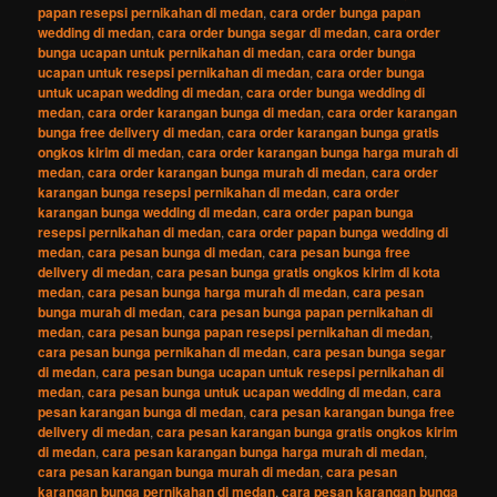
papan resepsi pernikahan di medan
,
cara order bunga papan
wedding di medan
,
cara order bunga segar di medan
,
cara order
bunga ucapan untuk pernikahan di medan
,
cara order bunga
ucapan untuk resepsi pernikahan di medan
,
cara order bunga
untuk ucapan wedding di medan
,
cara order bunga wedding di
medan
,
cara order karangan bunga di medan
,
cara order karangan
bunga free delivery di medan
,
cara order karangan bunga gratis
ongkos kirim di medan
,
cara order karangan bunga harga murah di
medan
,
cara order karangan bunga murah di medan
,
cara order
karangan bunga resepsi pernikahan di medan
,
cara order
karangan bunga wedding di medan
,
cara order papan bunga
resepsi pernikahan di medan
,
cara order papan bunga wedding di
medan
,
cara pesan bunga di medan
,
cara pesan bunga free
delivery di medan
,
cara pesan bunga gratis ongkos kirim di kota
medan
,
cara pesan bunga harga murah di medan
,
cara pesan
bunga murah di medan
,
cara pesan bunga papan pernikahan di
medan
,
cara pesan bunga papan resepsi pernikahan di medan
,
cara pesan bunga pernikahan di medan
,
cara pesan bunga segar
di medan
,
cara pesan bunga ucapan untuk resepsi pernikahan di
medan
,
cara pesan bunga untuk ucapan wedding di medan
,
cara
pesan karangan bunga di medan
,
cara pesan karangan bunga free
delivery di medan
,
cara pesan karangan bunga gratis ongkos kirim
di medan
,
cara pesan karangan bunga harga murah di medan
,
cara pesan karangan bunga murah di medan
,
cara pesan
karangan bunga pernikahan di medan
,
cara pesan karangan bunga