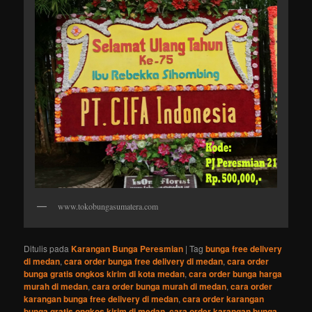
www.tokobungasumatera.com
Ditulis pada
Karangan Bunga Peresmian
|
Tag
bunga free delivery
di medan
,
cara order bunga free delivery di medan
,
cara order
bunga gratis ongkos kirim di kota medan
,
cara order bunga harga
murah di medan
,
cara order bunga murah di medan
,
cara order
karangan bunga free delivery di medan
,
cara order karangan
bunga gratis ongkos kirim di medan
,
cara order karangan bunga