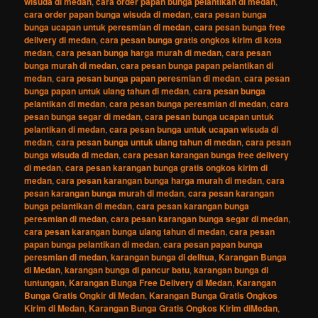
wisuda di medan
,
cara order papan bunga pelantikan di medan
,
cara order papan bunga wisuda di medan
,
cara pesan bunga
bunga ucapan untuk peresmian di medan
,
cara pesan bunga free
delivery di medan
,
cara pesan bunga gratis ongkos kirim di kota
medan
,
cara pesan bunga harga murah di medan
,
cara pesan
bunga murah di medan
,
cara pesan bunga papan pelantikan di
medan
,
cara pesan bunga papan peresmian di medan
,
cara pesan
bunga papan untuk ulang tahun di medan
,
cara pesan bunga
pelantikan di medan
,
cara pesan bunga peresmian di medan
,
cara
pesan bunga segar di medan
,
cara pesan bunga ucapan untuk
pelantikan di medan
,
cara pesan bunga untuk ucapan wisuda di
medan
,
cara pesan bunga untuk ulang tahun di medan
,
cara pesan
bunga wisuda di medan
,
cara pesan karangan bunga free delivery
di medan
,
cara pesan karangan bunga gratis ongkos kirim di
medan
,
cara pesan karangan bunga harga murah di medan
,
cara
pesan karangan bunga murah di medan
,
cara pesan karangan
bunga pelantikan di medan
,
cara pesan karangan bunga
peresmian di medan
,
cara pesan karangan bunga segar di medan
,
cara pesan karangan bunga ulang tahun di medan
,
cara pesan
papan bunga pelantikan di medan
,
cara pesan papan bunga
peresmian di medan
,
karangan bunga di delitua
,
Karangan Bunga
di Medan
,
karangan bunga di pancur batu
,
karangan bunga di
tuntungan
,
Karangan Bunga Free Delivery di Medan
,
Karangan
Bunga Gratis Ongkir di Medan
,
Karangan Bunga Gratis Ongkos
Kirim di Medan
,
Karangan Bunga Gratis Ongkos Kirim diMedan
,