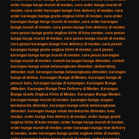
order bunga harga murah di medan
,
cara order bunga murah di
medan
,
cara order karangan bunga free delivery di medan
,
cara
order karangan bunga gratis ongkos kirim di medan
,
cara order
karangan bunga harga murah di medan
,
cara order karangan
bunga murah di medan
,
cara pesan bunga free delivery di medan
,
cara pesan bunga gratis ongkos kirim di kota medan
,
cara pesan
bunga harga murah di medan
,
cara pesan bunga murah di medan
,
cara pesan karangan bunga free delivery di medan
,
cara pesan
karangan bunga gratis ongkos kirim di medan
,
cara pesan
karangan bunga harga murah di medan
,
cara pesan karangan
bunga murah di medan
,
contoh karangan bunga dimedan
,
contoh
karangan bunga untuk belasungkawa dimedan
,
deliserdang
,
dimedan
,
kab
,
karangan bunga belasungkawa dimedan
,
karangan
bunga di delitua
,
Karangan Bunga di Medan
,
karangan bunga di
pancur batu
,
karangan bunga di tuntungan
,
Karangan Bunga
diMedan
,
Karangan Bunga Free Delivery di Medan
,
Karangan
Bunga Gratis Ongkos Kirim di Medan
,
Karangan Bunga Medan
,
karangan bunga murah di medan
,
karangan bunga ucapan
berdukacita dimedan
,
karangan bunga untuk belasungkawa
dimedan
,
karangan bunga untuk berdukacita dimedan
,
kota
,
medan
,
order bunga free delivery di medan
,
order bunga gratis
ongkos kirim di kota medan
,
order bunga harga murah di medan
,
order bunga murah di medan
,
order karangan bunga free delivery
di medan
,
order karangan bunga gratis ongkos kirim di medan
,
order karangan bunga harga murah di medan
,
order karangan