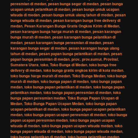
peresmian di medan
,
pesan bunga segar di medan
,
pesan bunga
ucapan untuk pelantikan di medan
,
pesan bunga untuk ucapan
wisuda di medan
,
pesan bunga untuk ulang tahun di medan
,
pesan
bunga wisuda di medan
,
pesan karangan bunga free delivery di
medan
,
Pesan Karangan Bunga Gratis Ongkos Kirim di Medan
,
pesan karangan bunga harga murah di medan
,
pesan karangan
bunga murah di medan
,
pesan karangan bunga pelantikan di
medan
,
pesan karangan bunga peresmian di medan
,
pesan
karangan bunga segar di medan
,
pesan karangan bunga ulang
tahun di medan
,
pesan papan bunga pelantikan di medan
,
pesan
papan bunga peresmian di medan
,
prov.
,
prov.sumut
,
Provinsi
,
Sumatera Utara
,
toko
,
Toko Bunga di Medan
,
toko bunga free
delivery di medan
,
toko bunga gratis ongkos kirim di kota medan
,
toko bunga harga murah di medan
,
Toko Bunga Medan
,
toko bunga
murah di medan
,
toko bunga papan di medan
,
toko bunga papan
medan
,
toko bunga papan pelantikan di medan
,
toko bunga papan
pelantikan medan
,
toko bunga papan peresmian di medan
,
toko
bunga papan peresmian medan
,
Toko Bunga Papan Ucapan di
Medan
,
Toko Bunga Papan Ucapan Medan
,
toko bunga papan
ucapan pelantikan di medan
,
toko bunga papan ucapan pelantikan
medan
,
toko bunga papan ucapan peresmian di medan
,
toko bunga
papan ucapan peresmian medan
,
toko bunga papan ucapan
wisuda di medan
,
toko bunga papan ucapan wisuda medan
,
toko
bunga papan wisuda di medan
,
toko bunga papan wisuda medan
,
toko bunga pelantikan di medan
,
toko bunga pelantikan medan
,