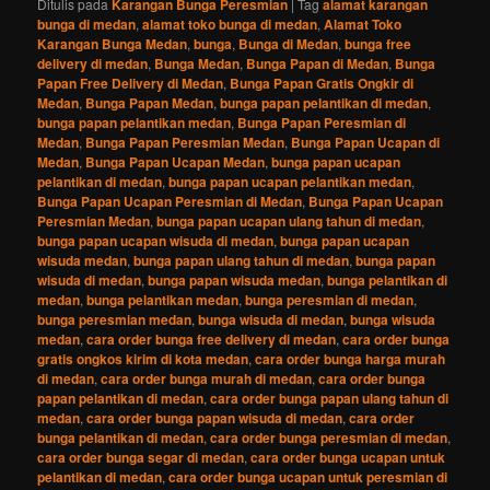
Ditulis pada
Karangan Bunga Peresmian
|
Tag
alamat karangan
bunga di medan
,
alamat toko bunga di medan
,
Alamat Toko
Karangan Bunga Medan
,
bunga
,
Bunga di Medan
,
bunga free
delivery di medan
,
Bunga Medan
,
Bunga Papan di Medan
,
Bunga
Papan Free Delivery di Medan
,
Bunga Papan Gratis Ongkir di
Medan
,
Bunga Papan Medan
,
bunga papan pelantikan di medan
,
bunga papan pelantikan medan
,
Bunga Papan Peresmian di
Medan
,
Bunga Papan Peresmian Medan
,
Bunga Papan Ucapan di
Medan
,
Bunga Papan Ucapan Medan
,
bunga papan ucapan
pelantikan di medan
,
bunga papan ucapan pelantikan medan
,
Bunga Papan Ucapan Peresmian di Medan
,
Bunga Papan Ucapan
Peresmian Medan
,
bunga papan ucapan ulang tahun di medan
,
bunga papan ucapan wisuda di medan
,
bunga papan ucapan
wisuda medan
,
bunga papan ulang tahun di medan
,
bunga papan
wisuda di medan
,
bunga papan wisuda medan
,
bunga pelantikan di
medan
,
bunga pelantikan medan
,
bunga peresmian di medan
,
bunga peresmian medan
,
bunga wisuda di medan
,
bunga wisuda
medan
,
cara order bunga free delivery di medan
,
cara order bunga
gratis ongkos kirim di kota medan
,
cara order bunga harga murah
di medan
,
cara order bunga murah di medan
,
cara order bunga
papan pelantikan di medan
,
cara order bunga papan ulang tahun di
medan
,
cara order bunga papan wisuda di medan
,
cara order
bunga pelantikan di medan
,
cara order bunga peresmian di medan
,
cara order bunga segar di medan
,
cara order bunga ucapan untuk
pelantikan di medan
,
cara order bunga ucapan untuk peresmian di