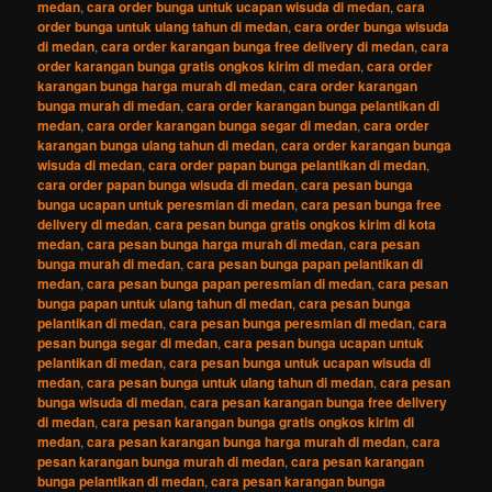
medan
,
cara order bunga untuk ucapan wisuda di medan
,
cara
order bunga untuk ulang tahun di medan
,
cara order bunga wisuda
di medan
,
cara order karangan bunga free delivery di medan
,
cara
order karangan bunga gratis ongkos kirim di medan
,
cara order
karangan bunga harga murah di medan
,
cara order karangan
bunga murah di medan
,
cara order karangan bunga pelantikan di
medan
,
cara order karangan bunga segar di medan
,
cara order
karangan bunga ulang tahun di medan
,
cara order karangan bunga
wisuda di medan
,
cara order papan bunga pelantikan di medan
,
cara order papan bunga wisuda di medan
,
cara pesan bunga
bunga ucapan untuk peresmian di medan
,
cara pesan bunga free
delivery di medan
,
cara pesan bunga gratis ongkos kirim di kota
medan
,
cara pesan bunga harga murah di medan
,
cara pesan
bunga murah di medan
,
cara pesan bunga papan pelantikan di
medan
,
cara pesan bunga papan peresmian di medan
,
cara pesan
bunga papan untuk ulang tahun di medan
,
cara pesan bunga
pelantikan di medan
,
cara pesan bunga peresmian di medan
,
cara
pesan bunga segar di medan
,
cara pesan bunga ucapan untuk
pelantikan di medan
,
cara pesan bunga untuk ucapan wisuda di
medan
,
cara pesan bunga untuk ulang tahun di medan
,
cara pesan
bunga wisuda di medan
,
cara pesan karangan bunga free delivery
di medan
,
cara pesan karangan bunga gratis ongkos kirim di
medan
,
cara pesan karangan bunga harga murah di medan
,
cara
pesan karangan bunga murah di medan
,
cara pesan karangan
bunga pelantikan di medan
,
cara pesan karangan bunga