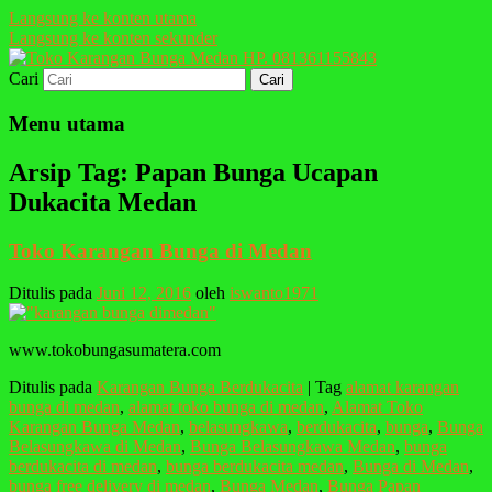
Langsung ke konten utama
Langsung ke konten sekunder
Cari
Melayani Pemesanan karangan bunga
Toko Karangan Bunga Medan
papan ucapan di Kota Medan & Gratis
Menu utama
HP. 081361155843
Ongkir
Arsip Tag:
Papan Bunga Ucapan
Dukacita Medan
Toko Karangan Bunga di Medan
Ditulis pada
Juni 12, 2016
oleh
iswanto1971
www.tokobungasumatera.com
Ditulis pada
Karangan Bunga Berdukacita
|
Tag
alamat karangan
bunga di medan
,
alamat toko bunga di medan
,
Alamat Toko
Karangan Bunga Medan
,
belasungkawa
,
berdukacita
,
bunga
,
Bunga
Belasungkawa di Medan
,
Bunga Belasungkawa Medan
,
bunga
berdukacita di medan
,
bunga berdukacita medan
,
Bunga di Medan
,
bunga free delivery di medan
,
Bunga Medan
,
Bunga Papan