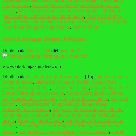
Bunga Medan
,
Toko Papan Bunga Ucapan Belasungkawa di
Medan
,
Toko Papan Bunga Ucapan Belasungkawa Medan
,
toko
papan bunga ucapan berdukacita di medan
,
toko papan bunga
ucapan berdukacita medan
,
Toko Papan Bunga Ucapan di Medan
,
Toko Papan Bunga Ucapan Medan
,
ucapan
,
Untuk
Toko Karangan Bunga di Medan
Ditulis pada
Mei 6, 2016
oleh
iswanto1971
www.tokobungasumatera.com
Ditulis pada
Karangan Bunga Berdukacita
|
Tag
alamat karangan
bunga di medan
,
alamat toko bunga di medan
,
Alamat Toko
Karangan Bunga Medan
,
berdukacita
,
bunga
,
bunga belasungkawa
,
Bunga Belasungkawa di Medan
,
Bunga Belasungkawa Medan
,
bunga berdukacita di medan
,
bunga berdukacita medan
,
Bunga di
Medan
,
Bunga Dukacita
,
Bunga Medan
,
Bunga Papan
Belasungkawa di Medan
,
Bunga Papan Belasungkawa Medan
,
bunga papan berdukacita di medan
,
bunga papan berdukacita
medan
,
Bunga Papan di Medan
,
Bunga Papan Free Delivery di
Medan
,
Bunga Papan Gratis Ongkir di Medan
,
Bunga Papan
Medan
,
Bunga Papan Ucapan Belasungkawa di Medan
,
Bunga