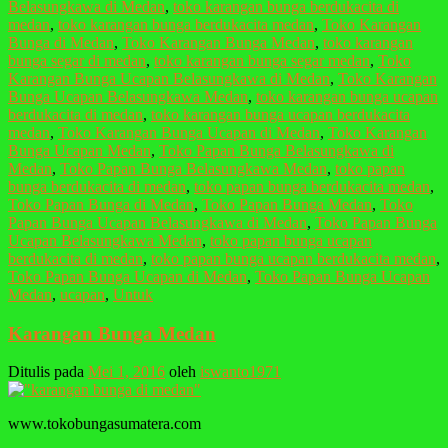
Belasungkawa di Medan
,
toko karangan bunga berdukacita di
medan
,
toko karangan bunga berdukacita medan
,
Toko Karangan
Bunga di Medan
,
Toko Karangan Bunga Medan
,
toko karangan
bunga segar di medan
,
toko karangan bunga segar medan
,
Toko
Karangan Bunga Ucapan Belasungkawa di Medan
,
Toko Karangan
Bunga Ucapan Belasungkawa Medan
,
toko karangan bunga ucapan
berdukacita di medan
,
toko karangan bunga ucapan berdukacita
medan
,
Toko Karangan Bunga Ucapan di Medan
,
Toko Karangan
Bunga Ucapan Medan
,
Toko Papan Bunga Belasungkawa di
Medan
,
Toko Papan Bunga Belasungkawa Medan
,
toko papan
bunga berdukacita di medan
,
toko papan bunga berdukacita medan
,
Toko Papan Bunga di Medan
,
Toko Papan Bunga Medan
,
Toko
Papan Bunga Ucapan Belasungkawa di Medan
,
Toko Papan Bunga
Ucapan Belasungkawa Medan
,
toko papan bunga ucapan
berdukacita di medan
,
toko papan bunga ucapan berdukacita medan
,
Toko Papan Bunga Ucapan di Medan
,
Toko Papan Bunga Ucapan
Medan
,
ucapan
,
Untuk
Karangan Bunga Medan
Ditulis pada
Mei 1, 2016
oleh
iswanto1971
www.tokobungasumatera.com