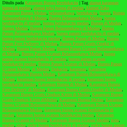
Ditulis pada
Karangan Bunga Berdukacita
|
Tag
alamat karangan
bunga di medan
,
alamat toko bunga di medan
,
Alamat Toko
Karangan Bunga Medan
,
belasungkawa
,
berdukacita
,
bunga
,
Bunga
Belasungkawa di Medan
,
Bunga Belasungkawa Medan
,
bunga
berdukacita di medan
,
bunga berdukacita medan
,
Bunga di Medan
,
Bunga Medan
,
Bunga Papan Belasungkawa di Medan
,
Bunga
Papan Belasungkawa Medan
,
bunga papan berdukacita di medan
,
bunga papan berdukacita medan
,
Bunga Papan di Medan
,
Bunga
Papan Free Delivery di Medan
,
Bunga Papan Gratis Ongkir di
Medan
,
Bunga Papan Medan
,
Bunga Papan Ucapan Belasungkawa
di Medan
,
Bunga Papan Ucapan Belasungkawa Medan
,
bunga
papan ucapan berdukacita di medan
,
bunga papan ucapan
berdukacita medan
,
Bunga Papan Ucapan di Medan
,
Bunga Papan
Ucapan Medan
,
di Medan
,
Dukacita
,
karangan
,
Karangan
Belasungkawa Bunga Medan
,
Karangan Bunga Belasungkawa di
Medan
,
karangan bunga berdukacita di medan
,
karangan bunga
berdukacita medan
,
Karangan Bunga di Medan
,
Karangan Bunga
Free Delivery di Medan
,
Karangan Bunga Gratis Ongkir di Medan
,
Karangan Bunga Gratis Ongkos Kirim di Medan
,
Karangan Bunga
Gratis Ongkos Kirim diMedan
,
Karangan Bunga Medan
,
Karangan
Bunga Ucapan Belasungkawa di Medan
,
Karangan Bunga Ucapan
Belasungkawa Medan
,
karangan bunga ucapan berdukacita di
medan
,
karangan bunga ucapan berdukacita medan
,
Karangan
Bunga Ucapan di Medan
,
Karangan Bunga Ucapan Medan
,
kota
,
medan
,
order
,
order bunga berdukacita di medan
,
order bunga papan