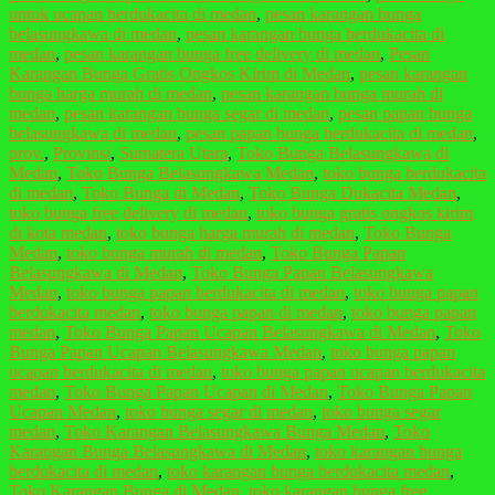
untuk ucapan berdukacita di medan
,
pesan karangan bunga
belasungkawa di medan
,
pesan karangan bunga berdukacita di
medan
,
pesan karangan bunga free delivery di medan
,
Pesan
Karangan Bunga Gratis Ongkos Kirim di Medan
,
pesan karangan
bunga harga murah di medan
,
pesan karangan bunga murah di
medan
,
pesan karangan bunga segar di medan
,
pesan papan bunga
belasungkawa di medan
,
pesan papan bunga berdukacita di medan
,
prov.
,
Provinsi
,
Sumatera Utara
,
Toko Bunga Belasungkawa di
Medan
,
Toko Bunga Belasungkawa Medan
,
toko bunga berdukacita
di medan
,
Toko Bunga di Medan
,
Toko Bunga Dukacita Medan
,
toko bunga free delivery di medan
,
toko bunga gratis ongkos kirim
di kota medan
,
toko bunga harga murah di medan
,
Toko Bunga
Medan
,
toko bunga murah di medan
,
Toko Bunga Papan
Belasungkawa di Medan
,
Toko Bunga Papan Belasungkawa
Medan
,
toko bunga papan berdukacita di medan
,
toko bunga papan
berdukacita medan
,
toko bunga papan di medan
,
toko bunga papan
medan
,
Toko Bunga Papan Ucapan Belasungkawa di Medan
,
Toko
Bunga Papan Ucapan Belasungkawa Medan
,
toko bunga papan
ucapan berdukacita di medan
,
toko bunga papan ucapan berdukacita
medan
,
Toko Bunga Papan Ucapan di Medan
,
Toko Bunga Papan
Ucapan Medan
,
toko bunga segar di medan
,
toko bunga segar
medan
,
Toko Karangan Belasungkawa Bunga Medan
,
Toko
Karangan Bunga Belasungkawa di Medan
,
toko karangan bunga
berdukacita di medan
,
toko karangan bunga berdukacita medan
,
Toko Karangan Bunga di Medan
,
toko karangan bunga free