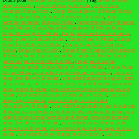
bunga di medan
,
alamat toko bunga di medan
,
Alamat Toko
Karangan Bunga Medan
,
Bunga Belasungkawa di Medan
,
Bunga
Belasungkawa Medan
,
bunga berdukacita di medan
,
bunga
berdukacita medan
,
Bunga di Medan
,
bunga free delivery di medan
,
Bunga Medan
,
Bunga Papan Belasungkawa di Medan
,
Bunga
Papan Belasungkawa Medan
,
bunga papan berdukacita di medan
,
bunga papan berdukacita medan
,
Bunga Papan di Medan
,
Bunga
Papan Free Delivery di Medan
,
Bunga Papan Gratis Ongkir di
Medan
,
Bunga Papan Medan
,
Bunga Papan Ucapan Belasungkawa
di Medan
,
Bunga Papan Ucapan Belasungkawa Medan
,
bunga
papan ucapan berdukacita di medan
,
bunga papan ucapan
berdukacita medan
,
Bunga Papan Ucapan di Medan
,
Bunga Papan
Ucapan Medan
,
cara order bunga berdukacita di medan
,
cara order
bunga free delivery di medan
,
cara order bunga gratis ongkos kirim
di kota medan
,
cara order bunga harga murah di medan
,
cara order
bunga murah di medan
,
cara order bunga papan belasungkawa di
medan
,
cara order bunga papan berdukacita di medan
,
cara order
bunga segar di medan
,
cara order bunga ucapan untuk
belasungkawa di medan
,
cara order bunga untuk ucapan berdukacita
di medan
,
cara order karangan bunga belasungkawa di medan
,
cara
order karangan bunga berdukacita di medan
,
cara order karangan
bunga free delivery di medan
,
cara order karangan bunga gratis
ongkos kirim di medan
,
cara order karangan bunga harga murah di
medan
,
cara order karangan bunga murah di medan
,
cara order