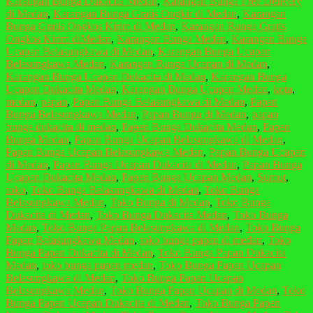
Karangan Bunga Dukacita Medan
,
Karangan Bunga Free Delivery
di Medan
,
Karangan Bunga Gratis Ongkir di Medan
,
Karangan
Bunga Gratis Ongkos Kirim di Medan
,
Karangan Bunga Gratis
Ongkos Kirim diMedan
,
Karangan Bunga Medan
,
Karangan Bunga
Ucapan Belasungkawa di Medan
,
Karangan Bunga Ucapan
Belasungkawa Medan
,
Karangan Bunga Ucapan di Medan
,
Karangan Bunga Ucapan Dukacita di Medan
,
Karangan Bunga
Ucapan Dukacita Medan
,
Karangan Bunga Ucapan Medan
,
kota
,
medan
,
papan
,
Papan Bunga Belasungkawa di Medan
,
Papan
Bunga Belasungkawa Medan
,
Papan Bunga di Medan
,
papan
bunga dukacita di medan
,
Papan Bunga Dukacita Medan
,
Papan
Bunga Medan
,
Papan Bunga Ucapan Belasungkawa di Medan
,
Papan Bunga Ucapan Belasungkawa Medan
,
Papan Bunga Ucapan
di Medan
,
Papan Bunga Ucapan Dukacita di Medan
,
Papan Bunga
Ucapan Dukacita Medan
,
Papan Bunga Ucapan Medan
,
Sumut
,
toko
,
Toko Bunga Belasungkawa di Medan
,
Toko Bunga
Belasungkawa Medan
,
Toko Bunga di Medan
,
Toko Bunga
Dukacita di Medan
,
Toko Bunga Dukacita Medan
,
Toko Bunga
Medan
,
Toko Bunga Papan Belasungkawa di Medan
,
Toko Bunga
Papan Belasungkawa Medan
,
toko bunga papan di medan
,
Toko
Bunga Papan Dukacita di Medan
,
Toko Bunga Papan Dukacita
Medan
,
toko bunga papan medan
,
Toko Bunga Papan Ucapan
Belasungkawa di Medan
,
Toko Bunga Papan Ucapan
Belasungkawa Medan
,
Toko Bunga Papan Ucapan di Medan
,
Toko
Bunga Papan Ucapan Dukacita di Medan
,
Toko Bunga Papan