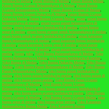
berdukacita medan
,
Papan Bunga di Medan
,
Papan Bunga Medan
,
Papan Bunga Ucapan Belasungkawa di Medan
,
Papan Bunga
Ucapan Belasungkawa Medan
,
Papan Bunga Ucapan di Medan
,
Papan Bunga Ucapan Dukacita di Medan
,
Papan Bunga Ucapan
Dukacita Medan
,
Papan Bunga Ucapan Medan
,
pesan
,
pesan bunga
belasungkawa di medan
,
pesan bunga papan belasungkawa di
medan
,
pesan bunga papan berdukacita di medan
,
pesan bunga
segar di medan
,
pesan bunga ucapan untuk belasungkawa di medan
,
pesan bunga untuk ucapan berdukacita di medan
,
pesan karangan
bunga belasungkawa di medan
,
pesan karangan bunga berdukacita
di medan
,
pesan karangan bunga segar di medan
,
pesan papan
bunga belasungkawa di medan
,
pesan papan bunga berdukacita di
medan
,
Sumut
,
toko
,
Toko Bunga Belasungkawa di Medan
,
Toko
Bunga Belasungkawa Medan
,
toko bunga berdukacita di medan
,
Toko Bunga di Medan
,
Toko Bunga Dukacita Medan
,
Toko Bunga
Medan
,
Toko Bunga Papan Belasungkawa di Medan
,
Toko Bunga
Papan Belasungkawa Medan
,
toko bunga papan berdukacita di
medan
,
toko bunga papan berdukacita medan
,
toko bunga papan di
medan
,
toko bunga papan medan
,
Toko Bunga Papan Ucapan
Belasungkawa di Medan
,
Toko Bunga Papan Ucapan
Belasungkawa Medan
,
toko bunga papan ucapan berdukacita di
medan
,
toko bunga papan ucapan berdukacita medan
,
Toko Bunga
Papan Ucapan di Medan
,
Toko Bunga Papan Ucapan Medan
,
toko
bunga segar di medan
,
toko bunga segar medan
,
Toko Karangan
Belasungkawa Bunga Medan
,
Toko Karangan Bunga