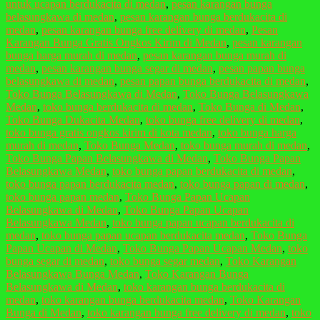
untuk ucapan berdukacita di medan
,
pesan karangan bunga
belasungkawa di medan
,
pesan karangan bunga berdukacita di
medan
,
pesan karangan bunga free delivery di medan
,
Pesan
Karangan Bunga Gratis Ongkos Kirim di Medan
,
pesan karangan
bunga harga murah di medan
,
pesan karangan bunga murah di
medan
,
pesan karangan bunga segar di medan
,
pesan papan bunga
belasungkawa di medan
,
pesan papan bunga berdukacita di medan
,
Toko Bunga Belasungkawa di Medan
,
Toko Bunga Belasungkawa
Medan
,
toko bunga berdukacita di medan
,
Toko Bunga di Medan
,
Toko Bunga Dukacita Medan
,
toko bunga free delivery di medan
,
toko bunga gratis ongkos kirim di kota medan
,
toko bunga harga
murah di medan
,
Toko Bunga Medan
,
toko bunga murah di medan
,
Toko Bunga Papan Belasungkawa di Medan
,
Toko Bunga Papan
Belasungkawa Medan
,
toko bunga papan berdukacita di medan
,
toko bunga papan berdukacita medan
,
toko bunga papan di medan
,
toko bunga papan medan
,
Toko Bunga Papan Ucapan
Belasungkawa di Medan
,
Toko Bunga Papan Ucapan
Belasungkawa Medan
,
toko bunga papan ucapan berdukacita di
medan
,
toko bunga papan ucapan berdukacita medan
,
Toko Bunga
Papan Ucapan di Medan
,
Toko Bunga Papan Ucapan Medan
,
toko
bunga segar di medan
,
toko bunga segar medan
,
Toko Karangan
Belasungkawa Bunga Medan
,
Toko Karangan Bunga
Belasungkawa di Medan
,
toko karangan bunga berdukacita di
medan
,
toko karangan bunga berdukacita medan
,
Toko Karangan
Bunga di Medan
,
toko karangan bunga free delivery di medan
,
toko