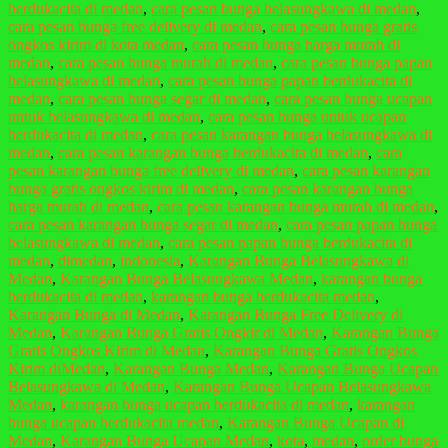
berdukacita di medan
,
cara pesan bunga belasungkawa di medan
,
cara pesan bunga free delivery di medan
,
cara pesan bunga gratis
ongkos kirim di kota medan
,
cara pesan bunga harga murah di
medan
,
cara pesan bunga murah di medan
,
cara pesan bunga papan
belasungkawa di medan
,
cara pesan bunga papan berdukacita di
medan
,
cara pesan bunga segar di medan
,
cara pesan bunga ucapan
untuk belasungkawa di medan
,
cara pesan bunga untuk ucapan
berdukacita di medan
,
cara pesan karangan bunga belasungkawa di
medan
,
cara pesan karangan bunga berdukacita di medan
,
cara
pesan karangan bunga free delivery di medan
,
cara pesan karangan
bunga gratis ongkos kirim di medan
,
cara pesan karangan bunga
harga murah di medan
,
cara pesan karangan bunga murah di medan
,
cara pesan karangan bunga segar di medan
,
cara pesan papan bunga
belasungkawa di medan
,
cara pesan papan bunga berdukacita di
medan
,
dimedan
,
indonesia
,
Karangan Bunga Belasungkawa di
Medan
,
Karangan Bunga Belasungkawa Medan
,
karangan bunga
berdukacita di medan
,
karangan bunga berdukacita medan
,
Karangan Bunga di Medan
,
Karangan Bunga Free Delivery di
Medan
,
Karangan Bunga Gratis Ongkir di Medan
,
Karangan Bunga
Gratis Ongkos Kirim di Medan
,
Karangan Bunga Gratis Ongkos
Kirim diMedan
,
Karangan Bunga Medan
,
Karangan Bunga Ucapan
Belasungkawa di Medan
,
Karangan Bunga Ucapan Belasungkawa
Medan
,
karangan bunga ucapan berdukacita di medan
,
karangan
bunga ucapan berdukacita medan
,
Karangan Bunga Ucapan di
Medan
,
Karangan Bunga Ucapan Medan
,
kota
,
medan
,
order bunga