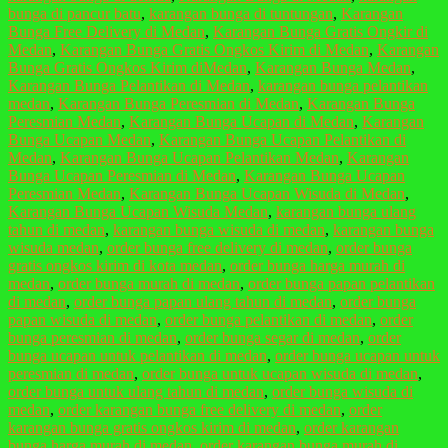
bunga di pancur batu
,
karangan bunga di tuntungan
,
Karangan
Bunga Free Delivery di Medan
,
Karangan Bunga Gratis Ongkir di
Medan
,
Karangan Bunga Gratis Ongkos Kirim di Medan
,
Karangan
Bunga Gratis Ongkos Kirim diMedan
,
Karangan Bunga Medan
,
Karangan Bunga Pelantikan di Medan
,
karangan bunga pelantikan
medan
,
Karangan Bunga Peresmian di Medan
,
Karangan Bunga
Peresmian Medan
,
Karangan Bunga Ucapan di Medan
,
Karangan
Bunga Ucapan Medan
,
Karangan Bunga Ucapan Pelantikan di
Medan
,
Karangan Bunga Ucapan Pelantikan Medan
,
Karangan
Bunga Ucapan Peresmian di Medan
,
Karangan Bunga Ucapan
Peresmian Medan
,
Karangan Bunga Ucapan Wisuda di Medan
,
Karangan Bunga Ucapan Wisuda Medan
,
karangan bunga ulang
tahun di medan
,
karangan bunga wisuda di medan
,
karangan bunga
wisuda medan
,
order bunga free delivery di medan
,
order bunga
gratis ongkos kirim di kota medan
,
order bunga harga murah di
medan
,
order bunga murah di medan
,
order bunga papan pelantikan
di medan
,
order bunga papan ulang tahun di medan
,
order bunga
papan wisuda di medan
,
order bunga pelantikan di medan
,
order
bunga peresmian di medan
,
order bunga segar di medan
,
order
bunga ucapan untuk pelantikan di medan
,
order bunga ucapan untuk
peresmian di medan
,
order bunga untuk ucapan wisuda di medan
,
order bunga untuk ulang tahun di medan
,
order bunga wisuda di
medan
,
order karangan bunga free delivery di medan
,
order
karangan bunga gratis ongkos kirim di medan
,
order karangan
bunga harga murah di medan
,
order karangan bunga murah di