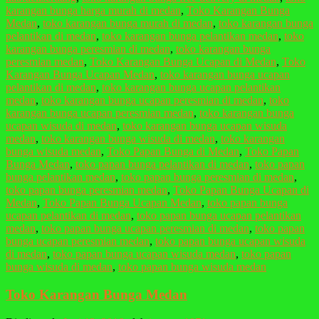
karangan bunga harga murah di medan
,
Toko Karangan Bunga
Medan
,
toko karangan bunga murah di medan
,
toko karangan bunga
pelantikan di medan
,
toko karangan bunga pelantikan medan
,
toko
karangan bunga peresmian di medan
,
toko karangan bunga
peresmian medan
,
Toko Karangan Bunga Ucapan di Medan
,
Toko
Karangan Bunga Ucapan Medan
,
toko karangan bunga ucapan
pelantikan di medan
,
toko karangan bunga ucapan pelantikan
medan
,
toko karangan bunga ucapan peresmian di medan
,
toko
karangan bunga ucapan peresmian medan
,
toko karangan bunga
ucapan wisuda di medan
,
toko karangan bunga ucapan wisuda
medan
,
toko karangan bunga wisuda di medan
,
toko karangan
bunga wisuda medan
,
Toko Papan Bunga di Medan
,
Toko Papan
Bunga Medan
,
toko papan bunga pelantikan di medan
,
toko papan
bunga pelantikan medan
,
toko papan bunga peresmian di medan
,
toko papan bunga peresmian medan
,
Toko Papan Bunga Ucapan di
Medan
,
Toko Papan Bunga Ucapan Medan
,
toko papan bunga
ucapan pelantikan di medan
,
toko papan bunga ucapan pelantikan
medan
,
toko papan bunga ucapan peresmian di medan
,
toko papan
bunga ucapan peresmian medan
,
toko papan bunga ucapan wisuda
di medan
,
toko papan bunga ucapan wisuda medan
,
toko papan
bunga wisuda di medan
,
toko papan bunga wisuda medan
Toko Karangan Bunga Medan