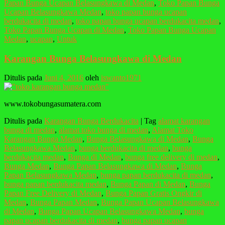
Papan Bunga Ucapan Belasungkawa di Medan
,
Toko Papan Bunga
Ucapan Belasungkawa Medan
,
toko papan bunga ucapan
berdukacita di medan
,
toko papan bunga ucapan berdukacita medan
,
Toko Papan Bunga Ucapan di Medan
,
Toko Papan Bunga Ucapan
Medan
,
ucapan
,
Untuk
Karangan Bunga Belasungkawa di Medan
Ditulis pada
Juni 4, 2016
oleh
iswanto1971
www.tokobungasumatera.com
Ditulis pada
Karangan Bunga Berdukacita
|
Tag
alamat karangan
bunga di medan
,
alamat toko bunga di medan
,
Alamat Toko
Karangan Bunga Medan
,
Bunga Belasungkawa di Medan
,
Bunga
Belasungkawa Medan
,
bunga berdukacita di medan
,
bunga
berdukacita medan
,
Bunga di Medan
,
bunga free delivery di medan
,
Bunga Medan
,
Bunga Papan Belasungkawa di Medan
,
Bunga
Papan Belasungkawa Medan
,
bunga papan berdukacita di medan
,
bunga papan berdukacita medan
,
Bunga Papan di Medan
,
Bunga
Papan Free Delivery di Medan
,
Bunga Papan Gratis Ongkir di
Medan
,
Bunga Papan Medan
,
Bunga Papan Ucapan Belasungkawa
di Medan
,
Bunga Papan Ucapan Belasungkawa Medan
,
bunga
papan ucapan berdukacita di medan
,
bunga papan ucapan