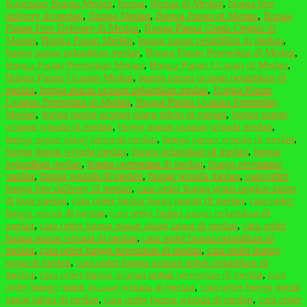
Karangan Bunga Medan
,
bunga
,
Bunga di Medan
,
bunga free
delivery di medan
,
Bunga Medan
,
Bunga Papan di Medan
,
Bunga
Papan Free Delivery di Medan
,
Bunga Papan Gratis Ongkir di
Medan
,
Bunga Papan Medan
,
bunga papan pelantikan di medan
,
bunga papan pelantikan medan
,
Bunga Papan Peresmian di Medan
,
Bunga Papan Peresmian Medan
,
Bunga Papan Ucapan di Medan
,
Bunga Papan Ucapan Medan
,
bunga papan ucapan pelantikan di
medan
,
bunga papan ucapan pelantikan medan
,
Bunga Papan
Ucapan Peresmian di Medan
,
Bunga Papan Ucapan Peresmian
Medan
,
bunga papan ucapan ulang tahun di medan
,
bunga papan
ucapan wisuda di medan
,
bunga papan ucapan wisuda medan
,
bunga papan ulang tahun di medan
,
bunga papan wisuda di medan
,
bunga papan wisuda medan
,
bunga pelantikan di medan
,
bunga
pelantikan medan
,
bunga peresmian di medan
,
bunga peresmian
medan
,
bunga wisuda di medan
,
bunga wisuda medan
,
cara order
bunga free delivery di medan
,
cara order bunga gratis ongkos kirim
di kota medan
,
cara order bunga harga murah di medan
,
cara order
bunga murah di medan
,
cara order bunga papan pelantikan di
medan
,
cara order bunga papan ulang tahun di medan
,
cara order
bunga papan wisuda di medan
,
cara order bunga pelantikan di
medan
,
cara order bunga peresmian di medan
,
cara order bunga
segar di medan
,
cara order bunga ucapan untuk pelantikan di
medan
,
cara order bunga ucapan untuk peresmian di medan
,
cara
order bunga untuk ucapan wisuda di medan
,
cara order bunga untuk
ulang tahun di medan
,
cara order bunga wisuda di medan
,
cara order