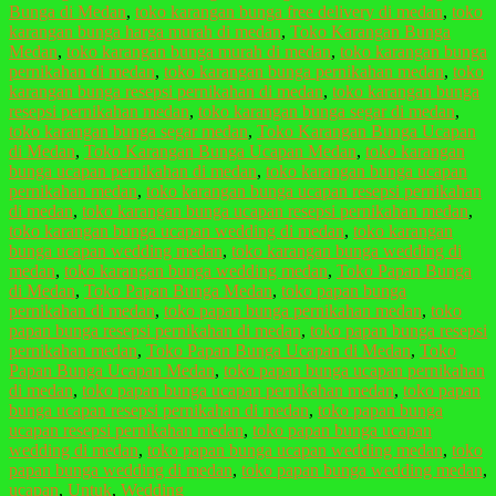
Bunga di Medan
,
toko karangan bunga free delivery di medan
,
toko
karangan bunga harga murah di medan
,
Toko Karangan Bunga
Medan
,
toko karangan bunga murah di medan
,
toko karangan bunga
pernikahan di medan
,
toko karangan bunga pernikahan medan
,
toko
karangan bunga resepsi pernikahan di medan
,
toko karangan bunga
resepsi pernikahan medan
,
toko karangan bunga segar di medan
,
toko karangan bunga segar medan
,
Toko Karangan Bunga Ucapan
di Medan
,
Toko Karangan Bunga Ucapan Medan
,
toko karangan
bunga ucapan pernikahan di medan
,
toko karangan bunga ucapan
pernikahan medan
,
toko karangan bunga ucapan resepsi pernikahan
di medan
,
toko karangan bunga ucapan resepsi pernikahan medan
,
toko karangan bunga ucapan wedding di medan
,
toko karangan
bunga ucapan wedding medan
,
toko karangan bunga wedding di
medan
,
toko karangan bunga wedding medan
,
Toko Papan Bunga
di Medan
,
Toko Papan Bunga Medan
,
toko papan bunga
pernikahan di medan
,
toko papan bunga pernikahan medan
,
toko
papan bunga resepsi pernikahan di medan
,
toko papan bunga resepsi
pernikahan medan
,
Toko Papan Bunga Ucapan di Medan
,
Toko
Papan Bunga Ucapan Medan
,
toko papan bunga ucapan pernikahan
di medan
,
toko papan bunga ucapan pernikahan medan
,
toko papan
bunga ucapan resepsi pernikahan di medan
,
toko papan bunga
ucapan resepsi pernikahan medan
,
toko papan bunga ucapan
wedding di medan
,
toko papan bunga ucapan wedding medan
,
toko
papan bunga wedding di medan
,
toko papan bunga wedding medan
,
ucapan
,
Untuk
,
Wedding