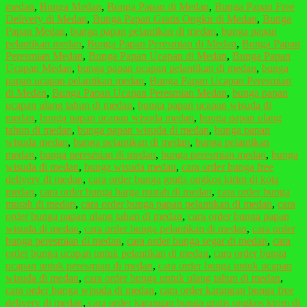
medan
,
Bunga Medan
,
Bunga Papan di Medan
,
Bunga Papan Free
Delivery di Medan
,
Bunga Papan Gratis Ongkir di Medan
,
Bunga
Papan Medan
,
bunga papan pelantikan di medan
,
bunga papan
pelantikan medan
,
Bunga Papan Peresmian di Medan
,
Bunga Papan
Peresmian Medan
,
Bunga Papan Ucapan di Medan
,
Bunga Papan
Ucapan Medan
,
bunga papan ucapan pelantikan di medan
,
bunga
papan ucapan pelantikan medan
,
Bunga Papan Ucapan Peresmian
di Medan
,
Bunga Papan Ucapan Peresmian Medan
,
bunga papan
ucapan ulang tahun di medan
,
bunga papan ucapan wisuda di
medan
,
bunga papan ucapan wisuda medan
,
bunga papan ulang
tahun di medan
,
bunga papan wisuda di medan
,
bunga papan
wisuda medan
,
bunga pelantikan di medan
,
bunga pelantikan
medan
,
bunga peresmian di medan
,
bunga peresmian medan
,
bunga
wisuda di medan
,
bunga wisuda medan
,
cara order bunga free
delivery di medan
,
cara order bunga gratis ongkos kirim di kota
medan
,
cara order bunga harga murah di medan
,
cara order bunga
murah di medan
,
cara order bunga papan pelantikan di medan
,
cara
order bunga papan ulang tahun di medan
,
cara order bunga papan
wisuda di medan
,
cara order bunga pelantikan di medan
,
cara order
bunga peresmian di medan
,
cara order bunga segar di medan
,
cara
order bunga ucapan untuk pelantikan di medan
,
cara order bunga
ucapan untuk peresmian di medan
,
cara order bunga untuk ucapan
wisuda di medan
,
cara order bunga untuk ulang tahun di medan
,
cara order bunga wisuda di medan
,
cara order karangan bunga free
delivery di medan
,
cara order karangan bunga gratis ongkos kirim di