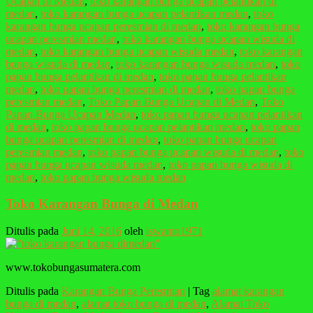
Ucapan di Medan
,
toko karangan bunga ucapan pelantikan di
medan
,
toko karangan bunga ucapan pelantikan medan
,
toko
karangan bunga ucapan peresmian di medan
,
toko karangan bunga
ucapan peresmian medan
,
toko karangan bunga ucapan wisuda di
medan
,
toko karangan bunga ucapan wisuda medan
,
toko karangan
bunga wisuda di medan
,
toko karangan bunga wisuda medan
,
toko
papan bunga pelantikan di medan
,
toko papan bunga pelantikan
medan
,
toko papan bunga peresmian di medan
,
toko papan bunga
peresmian medan
,
Toko Papan Bunga Ucapan di Medan
,
Toko
Papan Bunga Ucapan Medan
,
toko papan bunga ucapan pelantikan
di medan
,
toko papan bunga ucapan pelantikan medan
,
toko papan
bunga ucapan peresmian di medan
,
toko papan bunga ucapan
peresmian medan
,
toko papan bunga ucapan wisuda di medan
,
toko
papan bunga ucapan wisuda medan
,
toko papan bunga wisuda di
medan
,
toko papan bunga wisuda medan
Toko Karangan Bunga di Medan
Ditulis pada
Juni 14, 2016
oleh
iswanto1971
www.tokobungasumatera.com
Ditulis pada
Karangan Bunga Peresmian
|
Tag
alamat karangan
bunga di medan
,
alamat toko bunga di medan
,
Alamat Toko