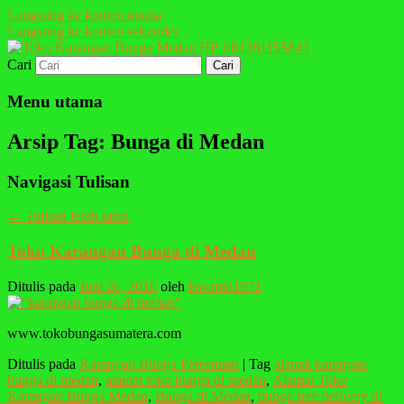
Langsung ke konten utama
Langsung ke konten sekunder
Cari
Melayani Pemesanan karangan bunga
Toko Karangan Bunga Medan
papan ucapan di Kota Medan & Gratis
Menu utama
HP. 081361155843
Ongkir
Arsip Tag:
Bunga di Medan
Navigasi Tulisan
←
Tulisan lebih lama
Toko Karangan Bunga di Medan
Ditulis pada
Juni 26, 2016
oleh
iswanto1971
www.tokobungasumatera.com
Ditulis pada
Karangan Bunga Peresmian
|
Tag
alamat karangan
bunga di medan
,
alamat toko bunga di medan
,
Alamat Toko
Karangan Bunga Medan
,
Bunga di Medan
,
bunga free delivery di