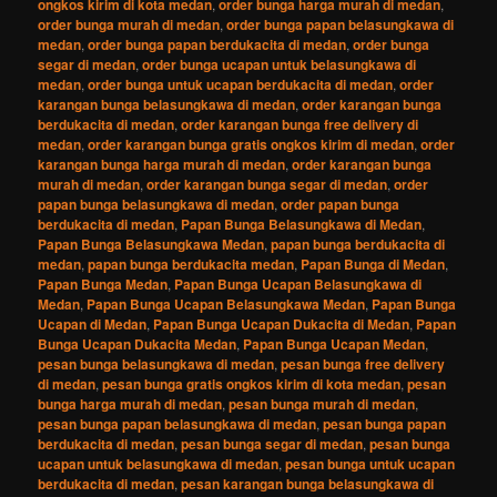
ongkos kirim di kota medan
,
order bunga harga murah di medan
,
order bunga murah di medan
,
order bunga papan belasungkawa di
medan
,
order bunga papan berdukacita di medan
,
order bunga
segar di medan
,
order bunga ucapan untuk belasungkawa di
medan
,
order bunga untuk ucapan berdukacita di medan
,
order
karangan bunga belasungkawa di medan
,
order karangan bunga
berdukacita di medan
,
order karangan bunga free delivery di
medan
,
order karangan bunga gratis ongkos kirim di medan
,
order
karangan bunga harga murah di medan
,
order karangan bunga
murah di medan
,
order karangan bunga segar di medan
,
order
papan bunga belasungkawa di medan
,
order papan bunga
berdukacita di medan
,
Papan Bunga Belasungkawa di Medan
,
Papan Bunga Belasungkawa Medan
,
papan bunga berdukacita di
medan
,
papan bunga berdukacita medan
,
Papan Bunga di Medan
,
Papan Bunga Medan
,
Papan Bunga Ucapan Belasungkawa di
Medan
,
Papan Bunga Ucapan Belasungkawa Medan
,
Papan Bunga
Ucapan di Medan
,
Papan Bunga Ucapan Dukacita di Medan
,
Papan
Bunga Ucapan Dukacita Medan
,
Papan Bunga Ucapan Medan
,
pesan bunga belasungkawa di medan
,
pesan bunga free delivery
di medan
,
pesan bunga gratis ongkos kirim di kota medan
,
pesan
bunga harga murah di medan
,
pesan bunga murah di medan
,
pesan bunga papan belasungkawa di medan
,
pesan bunga papan
berdukacita di medan
,
pesan bunga segar di medan
,
pesan bunga
ucapan untuk belasungkawa di medan
,
pesan bunga untuk ucapan
berdukacita di medan
,
pesan karangan bunga belasungkawa di