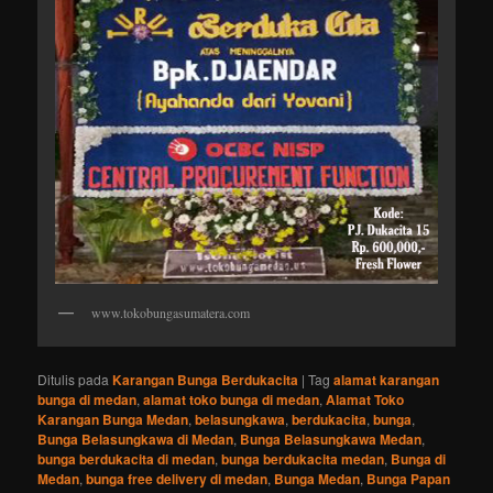
www.tokobungasumatera.com
Ditulis pada
Karangan Bunga Berdukacita
|
Tag
alamat karangan
bunga di medan
,
alamat toko bunga di medan
,
Alamat Toko
Karangan Bunga Medan
,
belasungkawa
,
berdukacita
,
bunga
,
Bunga Belasungkawa di Medan
,
Bunga Belasungkawa Medan
,
bunga berdukacita di medan
,
bunga berdukacita medan
,
Bunga di
Medan
,
bunga free delivery di medan
,
Bunga Medan
,
Bunga Papan