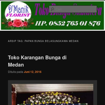
Langsung
Langsung
Melayani Pemesanan karangan bunga papan ucapan di Kota Medan &
ke
ke
Gratis Ongkir
Cari
konten
konten
utama
sekunder
Toko Karangan Bunga Medan HP.
081361155843
Menu
utama
ARSIP TAG:
PAPAN BUNGA BELASUNGKAWA MEDAN
Toko Karangan Bunga di
Medan
Ditulis pada
Juni 12, 2016