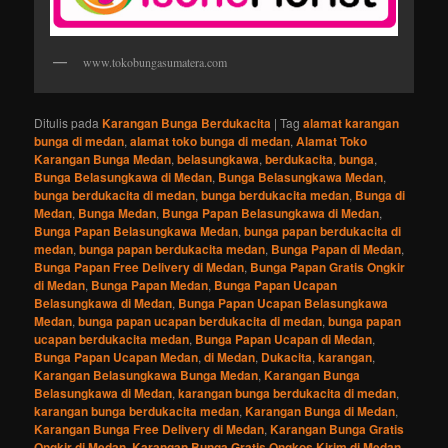
www.tokobungasumatera.com
Ditulis pada
Karangan Bunga Berdukacita
|
Tag
alamat karangan
bunga di medan
,
alamat toko bunga di medan
,
Alamat Toko
Karangan Bunga Medan
,
belasungkawa
,
berdukacita
,
bunga
,
Bunga Belasungkawa di Medan
,
Bunga Belasungkawa Medan
,
bunga berdukacita di medan
,
bunga berdukacita medan
,
Bunga di
Medan
,
Bunga Medan
,
Bunga Papan Belasungkawa di Medan
,
Bunga Papan Belasungkawa Medan
,
bunga papan berdukacita di
medan
,
bunga papan berdukacita medan
,
Bunga Papan di Medan
,
Bunga Papan Free Delivery di Medan
,
Bunga Papan Gratis Ongkir
di Medan
,
Bunga Papan Medan
,
Bunga Papan Ucapan
Belasungkawa di Medan
,
Bunga Papan Ucapan Belasungkawa
Medan
,
bunga papan ucapan berdukacita di medan
,
bunga papan
ucapan berdukacita medan
,
Bunga Papan Ucapan di Medan
,
Bunga Papan Ucapan Medan
,
di Medan
,
Dukacita
,
karangan
,
Karangan Belasungkawa Bunga Medan
,
Karangan Bunga
Belasungkawa di Medan
,
karangan bunga berdukacita di medan
,
karangan bunga berdukacita medan
,
Karangan Bunga di Medan
,
Karangan Bunga Free Delivery di Medan
,
Karangan Bunga Gratis
Ongkir di Medan
,
Karangan Bunga Gratis Ongkos Kirim di Medan
,