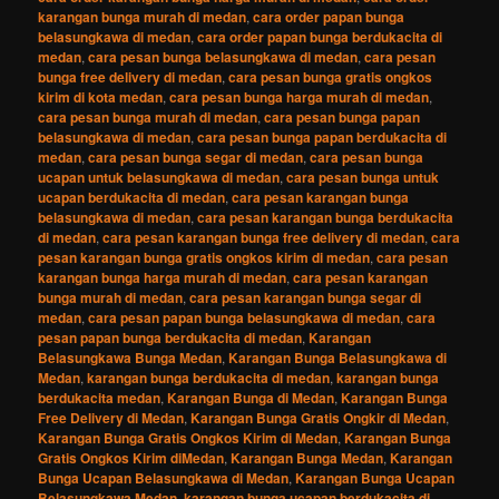
karangan bunga murah di medan
,
cara order papan bunga
belasungkawa di medan
,
cara order papan bunga berdukacita di
medan
,
cara pesan bunga belasungkawa di medan
,
cara pesan
bunga free delivery di medan
,
cara pesan bunga gratis ongkos
kirim di kota medan
,
cara pesan bunga harga murah di medan
,
cara pesan bunga murah di medan
,
cara pesan bunga papan
belasungkawa di medan
,
cara pesan bunga papan berdukacita di
medan
,
cara pesan bunga segar di medan
,
cara pesan bunga
ucapan untuk belasungkawa di medan
,
cara pesan bunga untuk
ucapan berdukacita di medan
,
cara pesan karangan bunga
belasungkawa di medan
,
cara pesan karangan bunga berdukacita
di medan
,
cara pesan karangan bunga free delivery di medan
,
cara
pesan karangan bunga gratis ongkos kirim di medan
,
cara pesan
karangan bunga harga murah di medan
,
cara pesan karangan
bunga murah di medan
,
cara pesan karangan bunga segar di
medan
,
cara pesan papan bunga belasungkawa di medan
,
cara
pesan papan bunga berdukacita di medan
,
Karangan
Belasungkawa Bunga Medan
,
Karangan Bunga Belasungkawa di
Medan
,
karangan bunga berdukacita di medan
,
karangan bunga
berdukacita medan
,
Karangan Bunga di Medan
,
Karangan Bunga
Free Delivery di Medan
,
Karangan Bunga Gratis Ongkir di Medan
,
Karangan Bunga Gratis Ongkos Kirim di Medan
,
Karangan Bunga
Gratis Ongkos Kirim diMedan
,
Karangan Bunga Medan
,
Karangan
Bunga Ucapan Belasungkawa di Medan
,
Karangan Bunga Ucapan
Belasungkawa Medan
,
karangan bunga ucapan berdukacita di