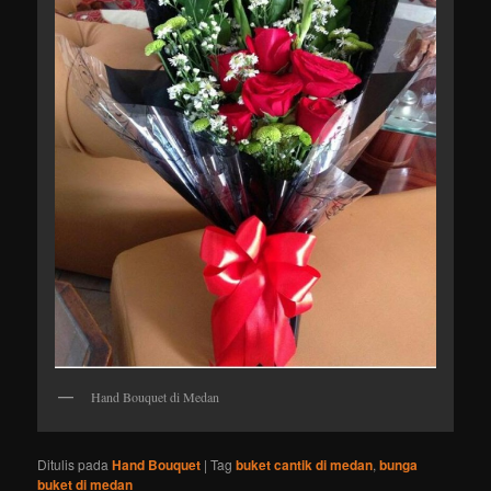
Hand Bouquet di Medan
Ditulis pada
Hand Bouquet
|
Tag
buket cantik di medan
,
bunga
buket di medan