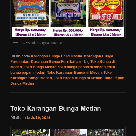
www.tokobungasumatera.com
Ditulis pada
Karangan Bunga Berdukacita
,
Karangan Bunga
Peresmian
,
Karangan Bunga Pernikahan
|
Tag
Toko Bunga di
Medan
,
Toko Bunga Medan
,
toko bunga papan di medan
,
toko
bunga papan medan
,
Toko Karangan Bunga di Medan
,
Toko
Karangan Bunga Medan
,
Toko Papan Bunga di Medan
,
Toko Papan
Bunga Medan
Toko Karangan Bunga Medan
Ditulis pada
Juli 9, 2019