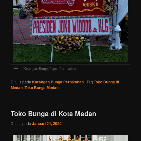
Karangan Bunga Papan Pernikahan
Ditulis pada
Karangan Bunga Pernikahan
|
Tag
Toko Bunga di
Medan
,
Toko Bunga Medan
Toko Bunga di Kota Medan
Ditulis pada
Januari 24, 2020