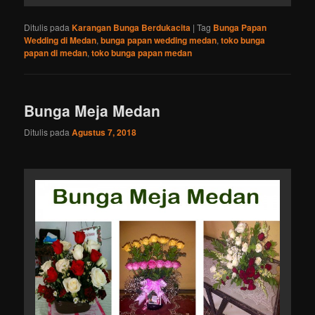
Ditulis pada
Karangan Bunga Berdukacita
|
Tag
Bunga Papan
Wedding di Medan
,
bunga papan wedding medan
,
toko bunga
papan di medan
,
toko bunga papan medan
Bunga Meja Medan
Ditulis pada
Agustus 7, 2018