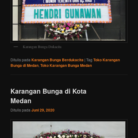
Karangan Bunga Dukacita
Ditulis pada
Karangan Bunga Berdukacita
|
Tag
Toko Karangan
Bunga di Medan
,
Toko Karangan Bunga Medan
Karangan Bunga di Kota
Medan
Ditulis pada
Juni 29, 2020