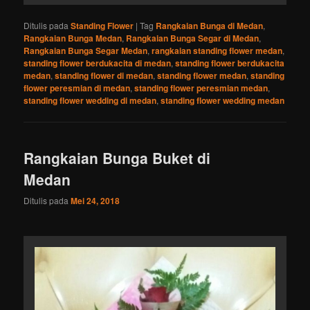
Ditulis pada
Standing Flower
|
Tag
Rangkaian Bunga di Medan
,
Rangkaian Bunga Medan
,
Rangkaian Bunga Segar di Medan
,
Rangkaian Bunga Segar Medan
,
rangkaian standing flower medan
,
standing flower berdukacita di medan
,
standing flower berdukacita
medan
,
standing flower di medan
,
standing flower medan
,
standing
flower peresmian di medan
,
standing flower peresmian medan
,
standing flower wedding di medan
,
standing flower wedding medan
Rangkaian Bunga Buket di
Medan
Ditulis pada
Mei 24, 2018