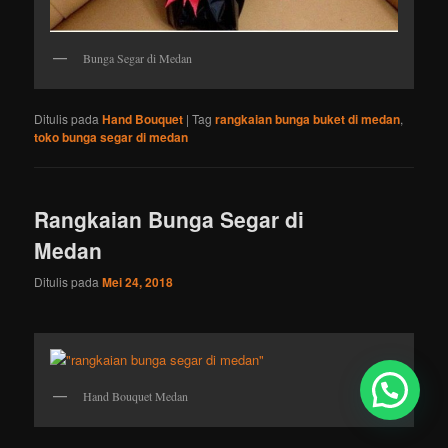
Bunga Segar di Medan
Ditulis pada
Hand Bouquet
|
Tag
rangkaian bunga buket di medan
,
toko bunga segar di medan
Rangkaian Bunga Segar di
Medan
Ditulis pada
Mei 24, 2018
Hand Bouquet Medan