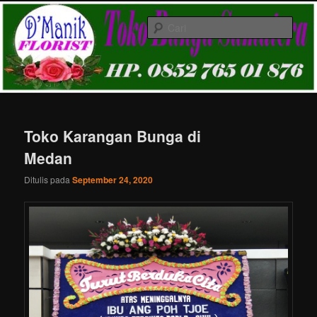
Langsung
Langsung
Melayani Pemesanan karangan bunga papan ucapan di Kota Medan &
ke
ke
Gratis Ongkir
Cari
konten
konten
utama
sekunder
Toko Karangan Bunga Medan HP.
081361155843
Menu
utama
Toko Karangan Bunga di
Medan
Ditulis pada
September 24, 2020