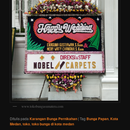
www.tokobungasumatera.com
Ditulis pada
Karangan Bunga Pernikahan
|
Tag
Bunga Papan
,
Kota
Medan
,
toko
,
toko bunga di kota medan