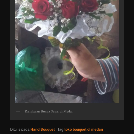
Rangkaian Bunga Segar di Medan
Ditulis pada
Hand Bouquet
|
Tag
toko bouquet di medan