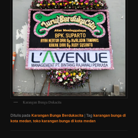
Karangan Bunga Dukacita
Ditulis pada
Karangan Bunga Berdukacita
|
Tag
karangan bunga di
kota medan
,
toko karangan bunga di kota medan