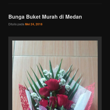
Bunga Buket Murah di Medan
Ditulis pada
Mei 24, 2018