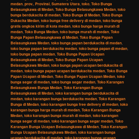
medan
,
prov.
,
Provinsi
,
Sumatera Utara
,
toko
,
Toko Bunga
Belasungkawa di Medan
,
Toko Bunga Belasungkawa Medan
,
toko
bunga berdukacita di medan
,
Toko Bunga di Medan
,
Toko Bunga
Dukacita Medan
,
toko bunga free delivery di medan
,
toko bunga
gratis ongkos kirim di kota medan
,
toko bunga harga murah di
medan
,
Toko Bunga Medan
,
toko bunga murah di medan
,
Toko
Bunga Papan Belasungkawa di Medan
,
Toko Bunga Papan
Belasungkawa Medan
,
toko bunga papan berdukacita di medan
,
toko bunga papan berdukacita medan
,
toko bunga papan di medan
,
toko bunga papan medan
,
Toko Bunga Papan Ucapan
Belasungkawa di Medan
,
Toko Bunga Papan Ucapan
Belasungkawa Medan
,
toko bunga papan ucapan berdukacita di
medan
,
toko bunga papan ucapan berdukacita medan
,
Toko Bunga
Papan Ucapan di Medan
,
Toko Bunga Papan Ucapan Medan
,
toko
bunga segar di medan
,
toko bunga segar medan
,
Toko Karangan
Belasungkawa Bunga Medan
,
Toko Karangan Bunga
Belasungkawa di Medan
,
toko karangan bunga berdukacita di
medan
,
toko karangan bunga berdukacita medan
,
Toko Karangan
Bunga di Medan
,
toko karangan bunga free delivery di medan
,
toko
karangan bunga harga murah di medan
,
Toko Karangan Bunga
Medan
,
toko karangan bunga murah di medan
,
toko karangan
bunga segar di medan
,
toko karangan bunga segar medan
,
Toko
Karangan Bunga Ucapan Belasungkawa di Medan
,
Toko Karangan
Bunga Ucapan Belasungkawa Medan
,
toko karangan bunga
ucapan berdukacita di medan
,
toko karangan bunga ucapan