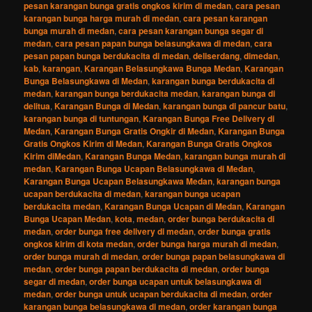
pesan karangan bunga gratis ongkos kirim di medan
,
cara pesan
karangan bunga harga murah di medan
,
cara pesan karangan
bunga murah di medan
,
cara pesan karangan bunga segar di
medan
,
cara pesan papan bunga belasungkawa di medan
,
cara
pesan papan bunga berdukacita di medan
,
deliserdang
,
dimedan
,
kab
,
karangan
,
Karangan Belasungkawa Bunga Medan
,
Karangan
Bunga Belasungkawa di Medan
,
karangan bunga berdukacita di
medan
,
karangan bunga berdukacita medan
,
karangan bunga di
delitua
,
Karangan Bunga di Medan
,
karangan bunga di pancur batu
,
karangan bunga di tuntungan
,
Karangan Bunga Free Delivery di
Medan
,
Karangan Bunga Gratis Ongkir di Medan
,
Karangan Bunga
Gratis Ongkos Kirim di Medan
,
Karangan Bunga Gratis Ongkos
Kirim diMedan
,
Karangan Bunga Medan
,
karangan bunga murah di
medan
,
Karangan Bunga Ucapan Belasungkawa di Medan
,
Karangan Bunga Ucapan Belasungkawa Medan
,
karangan bunga
ucapan berdukacita di medan
,
karangan bunga ucapan
berdukacita medan
,
Karangan Bunga Ucapan di Medan
,
Karangan
Bunga Ucapan Medan
,
kota
,
medan
,
order bunga berdukacita di
medan
,
order bunga free delivery di medan
,
order bunga gratis
ongkos kirim di kota medan
,
order bunga harga murah di medan
,
order bunga murah di medan
,
order bunga papan belasungkawa di
medan
,
order bunga papan berdukacita di medan
,
order bunga
segar di medan
,
order bunga ucapan untuk belasungkawa di
medan
,
order bunga untuk ucapan berdukacita di medan
,
order
karangan bunga belasungkawa di medan
,
order karangan bunga