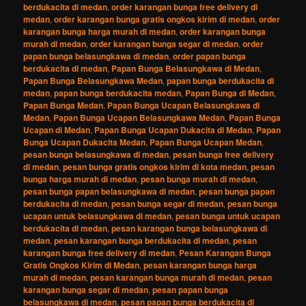
berdukacita di medan
,
order karangan bunga free delivery di
medan
,
order karangan bunga gratis ongkos kirim di medan
,
order
karangan bunga harga murah di medan
,
order karangan bunga
murah di medan
,
order karangan bunga segar di medan
,
order
papan bunga belasungkawa di medan
,
order papan bunga
berdukacita di medan
,
Papan Bunga Belasungkawa di Medan
,
Papan Bunga Belasungkawa Medan
,
papan bunga berdukacita di
medan
,
papan bunga berdukacita medan
,
Papan Bunga di Medan
,
Papan Bunga Medan
,
Papan Bunga Ucapan Belasungkawa di
Medan
,
Papan Bunga Ucapan Belasungkawa Medan
,
Papan Bunga
Ucapan di Medan
,
Papan Bunga Ucapan Dukacita di Medan
,
Papan
Bunga Ucapan Dukacita Medan
,
Papan Bunga Ucapan Medan
,
pesan bunga belasungkawa di medan
,
pesan bunga free delivery
di medan
,
pesan bunga gratis ongkos kirim di kota medan
,
pesan
bunga harga murah di medan
,
pesan bunga murah di medan
,
pesan bunga papan belasungkawa di medan
,
pesan bunga papan
berdukacita di medan
,
pesan bunga segar di medan
,
pesan bunga
ucapan untuk belasungkawa di medan
,
pesan bunga untuk ucapan
berdukacita di medan
,
pesan karangan bunga belasungkawa di
medan
,
pesan karangan bunga berdukacita di medan
,
pesan
karangan bunga free delivery di medan
,
Pesan Karangan Bunga
Gratis Ongkos Kirim di Medan
,
pesan karangan bunga harga
murah di medan
,
pesan karangan bunga murah di medan
,
pesan
karangan bunga segar di medan
,
pesan papan bunga
belasungkawa di medan
,
pesan papan bunga berdukacita di