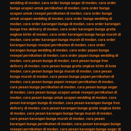
wedding di medan
,
cara order bunga segar di medan
,
cara order
bunga ucapan untuk pernikahan di medan
,
cara order bunga
ucapan untuk resepsi pernikahan di medan
,
cara order bunga
untuk ucapan wedding di medan
,
cara order bunga wedding di
medan
,
cara order karangan bunga di medan
,
cara order karangan
bunga free delivery di medan
,
cara order karangan bunga gratis
ongkos kirim di medan
,
cara order karangan bunga harga murah di
medan
,
cara order karangan bunga murah di medan
,
cara order
karangan bunga resepsi pernikahan di medan
,
cara order
karangan bunga wedding di medan
,
cara order papan bunga
resepsi pernikahan di medan
,
cara order papan bunga wedding di
medan
,
cara pesan bunga di medan
,
cara pesan bunga free
delivery di medan
,
cara pesan bunga gratis ongkos kirim di kota
medan
,
cara pesan bunga harga murah di medan
,
cara pesan
bunga murah di medan
,
cara pesan bunga papan pernikahan di
medan
,
cara pesan bunga papan resepsi pernikahan di medan
,
cara pesan bunga pernikahan di medan
,
cara pesan bunga segar
di medan
,
cara pesan bunga ucapan untuk resepsi pernikahan di
medan
,
cara pesan bunga untuk ucapan wedding di medan
,
cara
pesan karangan bunga di medan
,
cara pesan karangan bunga free
delivery di medan
,
cara pesan karangan bunga gratis ongkos kirim
di medan
,
cara pesan karangan bunga harga murah di medan
,
cara pesan karangan bunga murah di medan
,
cara pesan
karangan bunga pernikahan di medan
,
cara pesan karangan bunga
resepsi pernikahan di medan
,
cara pesan karangan bunga segar di