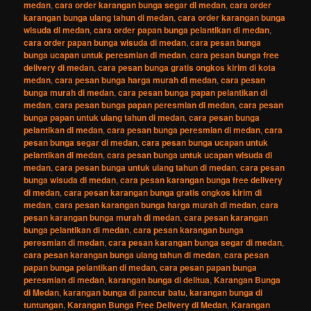
medan
,
cara order karangan bunga segar di medan
,
cara order
karangan bunga ulang tahun di medan
,
cara order karangan bunga
wisuda di medan
,
cara order papan bunga pelantikan di medan
,
cara order papan bunga wisuda di medan
,
cara pesan bunga
bunga ucapan untuk peresmian di medan
,
cara pesan bunga free
delivery di medan
,
cara pesan bunga gratis ongkos kirim di kota
medan
,
cara pesan bunga harga murah di medan
,
cara pesan
bunga murah di medan
,
cara pesan bunga papan pelantikan di
medan
,
cara pesan bunga papan peresmian di medan
,
cara pesan
bunga papan untuk ulang tahun di medan
,
cara pesan bunga
pelantikan di medan
,
cara pesan bunga peresmian di medan
,
cara
pesan bunga segar di medan
,
cara pesan bunga ucapan untuk
pelantikan di medan
,
cara pesan bunga untuk ucapan wisuda di
medan
,
cara pesan bunga untuk ulang tahun di medan
,
cara pesan
bunga wisuda di medan
,
cara pesan karangan bunga free delivery
di medan
,
cara pesan karangan bunga gratis ongkos kirim di
medan
,
cara pesan karangan bunga harga murah di medan
,
cara
pesan karangan bunga murah di medan
,
cara pesan karangan
bunga pelantikan di medan
,
cara pesan karangan bunga
peresmian di medan
,
cara pesan karangan bunga segar di medan
,
cara pesan karangan bunga ulang tahun di medan
,
cara pesan
papan bunga pelantikan di medan
,
cara pesan papan bunga
peresmian di medan
,
karangan bunga di delitua
,
Karangan Bunga
di Medan
,
karangan bunga di pancur batu
,
karangan bunga di
tuntungan
,
Karangan Bunga Free Delivery di Medan
,
Karangan