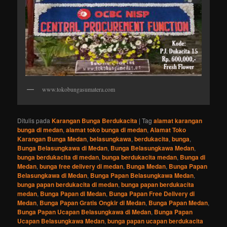
www.tokobungasumatera.com
Ditulis pada
Karangan Bunga Berdukacita
|
Tag
alamat karangan
bunga di medan
,
alamat toko bunga di medan
,
Alamat Toko
Karangan Bunga Medan
,
belasungkawa
,
berdukacita
,
bunga
,
Bunga Belasungkawa di Medan
,
Bunga Belasungkawa Medan
,
bunga berdukacita di medan
,
bunga berdukacita medan
,
Bunga di
Medan
,
bunga free delivery di medan
,
Bunga Medan
,
Bunga Papan
Belasungkawa di Medan
,
Bunga Papan Belasungkawa Medan
,
bunga papan berdukacita di medan
,
bunga papan berdukacita
medan
,
Bunga Papan di Medan
,
Bunga Papan Free Delivery di
Medan
,
Bunga Papan Gratis Ongkir di Medan
,
Bunga Papan Medan
,
Bunga Papan Ucapan Belasungkawa di Medan
,
Bunga Papan
Ucapan Belasungkawa Medan
,
bunga papan ucapan berdukacita