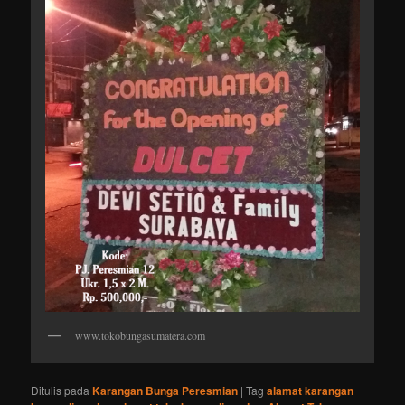
www.tokobungasumatera.com
Ditulis pada
Karangan Bunga Peresmian
|
Tag
alamat karangan