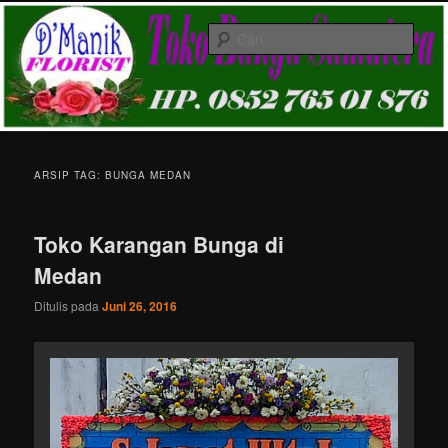
Langsung
Langsung
Melayani Pemesanan karangan bunga papan ucapan di Kota Medan &
ke
ke
Gratis Ongkir
Cari
konten
konten
utama
sekunder
Toko Karangan Bunga Medan HP.
081361155843
Menu
utama
ARSIP TAG:
BUNGA MEDAN
Toko Karangan Bunga di
Medan
Ditulis pada
Juni 26, 2016