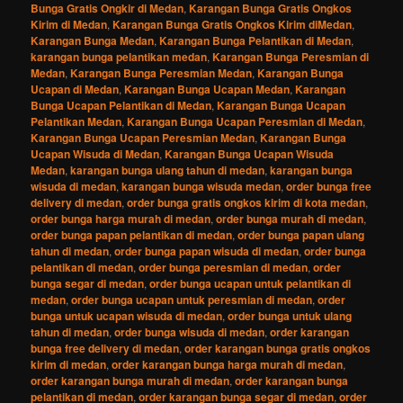
Bunga Gratis Ongkir di Medan
,
Karangan Bunga Gratis Ongkos
Kirim di Medan
,
Karangan Bunga Gratis Ongkos Kirim diMedan
,
Karangan Bunga Medan
,
Karangan Bunga Pelantikan di Medan
,
karangan bunga pelantikan medan
,
Karangan Bunga Peresmian di
Medan
,
Karangan Bunga Peresmian Medan
,
Karangan Bunga
Ucapan di Medan
,
Karangan Bunga Ucapan Medan
,
Karangan
Bunga Ucapan Pelantikan di Medan
,
Karangan Bunga Ucapan
Pelantikan Medan
,
Karangan Bunga Ucapan Peresmian di Medan
,
Karangan Bunga Ucapan Peresmian Medan
,
Karangan Bunga
Ucapan Wisuda di Medan
,
Karangan Bunga Ucapan Wisuda
Medan
,
karangan bunga ulang tahun di medan
,
karangan bunga
wisuda di medan
,
karangan bunga wisuda medan
,
order bunga free
delivery di medan
,
order bunga gratis ongkos kirim di kota medan
,
order bunga harga murah di medan
,
order bunga murah di medan
,
order bunga papan pelantikan di medan
,
order bunga papan ulang
tahun di medan
,
order bunga papan wisuda di medan
,
order bunga
pelantikan di medan
,
order bunga peresmian di medan
,
order
bunga segar di medan
,
order bunga ucapan untuk pelantikan di
medan
,
order bunga ucapan untuk peresmian di medan
,
order
bunga untuk ucapan wisuda di medan
,
order bunga untuk ulang
tahun di medan
,
order bunga wisuda di medan
,
order karangan
bunga free delivery di medan
,
order karangan bunga gratis ongkos
kirim di medan
,
order karangan bunga harga murah di medan
,
order karangan bunga murah di medan
,
order karangan bunga
pelantikan di medan
,
order karangan bunga segar di medan
,
order