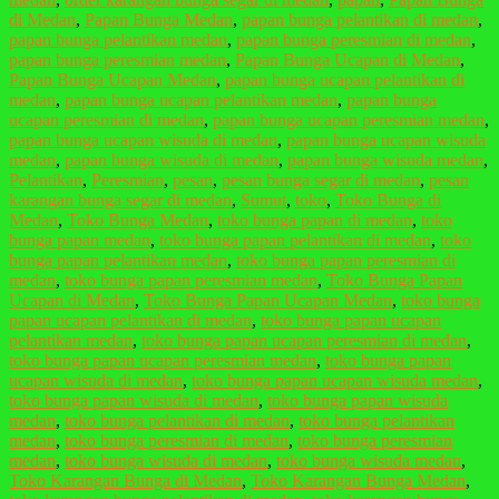
di Medan
,
Papan Bunga Medan
,
papan bunga pelantikan di medan
,
papan bunga pelantikan medan
,
papan bunga peresmian di medan
,
papan bunga peresmian medan
,
Papan Bunga Ucapan di Medan
,
Papan Bunga Ucapan Medan
,
papan bunga ucapan pelantikan di
medan
,
papan bunga ucapan pelantikan medan
,
papan bunga
ucapan peresmian di medan
,
papan bunga ucapan peresmian medan
,
papan bunga ucapan wisuda di medan
,
papan bunga ucapan wisuda
medan
,
papan bunga wisuda di medan
,
papan bunga wisuda medan
,
Pelantikan
,
Peresmian
,
pesan
,
pesan bunga segar di medan
,
pesan
karangan bunga segar di medan
,
Sumut
,
toko
,
Toko Bunga di
Medan
,
Toko Bunga Medan
,
toko bunga papan di medan
,
toko
bunga papan medan
,
toko bunga papan pelantikan di medan
,
toko
bunga papan pelantikan medan
,
toko bunga papan peresmian di
medan
,
toko bunga papan peresmian medan
,
Toko Bunga Papan
Ucapan di Medan
,
Toko Bunga Papan Ucapan Medan
,
toko bunga
papan ucapan pelantikan di medan
,
toko bunga papan ucapan
pelantikan medan
,
toko bunga papan ucapan peresmian di medan
,
toko bunga papan ucapan peresmian medan
,
toko bunga papan
ucapan wisuda di medan
,
toko bunga papan ucapan wisuda medan
,
toko bunga papan wisuda di medan
,
toko bunga papan wisuda
medan
,
toko bunga pelantikan di medan
,
toko bunga pelantikan
medan
,
toko bunga peresmian di medan
,
toko bunga peresmian
medan
,
toko bunga wisuda di medan
,
toko bunga wisuda medan
,
Toko Karangan Bunga di Medan
,
Toko Karangan Bunga Medan
,