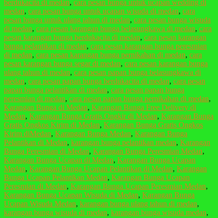
berdukacita di medan
,
cara pesan bunga untuk ucapan wedding di
medan
,
cara pesan bunga untuk ucapan wisuda di medan
,
cara
pesan bunga untuk ulang tahun di medan
,
cara pesan bunga wisuda
di medan
,
cara pesan karangan bunga belasungkawa di medan
,
cara
pesan karangan bunga berdukacita di medan
,
cara pesan karangan
bunga pelantikan di medan
,
cara pesan karangan bunga peresmian
di medan
,
cara pesan karangan bunga pernikahan di medan
,
cara
pesan karangan bunga segar di medan
,
cara pesan karangan bunga
ulang tahun di medan
,
cara pesan papan bunga belasungkawa di
medan
,
cara pesan papan bunga berdukacita di medan
,
cara pesan
papan bunga pelantikan di medan
,
cara pesan papan bunga
peresmian di medan
,
cara pesan papan bunga pernikahan di medan
,
Karangan Bunga di Medan
,
Karangan Bunga Free Delivery di
Medan
,
Karangan Bunga Gratis Ongkir di Medan
,
Karangan Bunga
Gratis Ongkos Kirim di Medan
,
Karangan Bunga Gratis Ongkos
Kirim diMedan
,
Karangan Bunga Medan
,
Karangan Bunga
Pelantikan di Medan
,
karangan bunga pelantikan medan
,
Karangan
Bunga Peresmian di Medan
,
Karangan Bunga Peresmian Medan
,
Karangan Bunga Ucapan di Medan
,
Karangan Bunga Ucapan
Medan
,
Karangan Bunga Ucapan Pelantikan di Medan
,
Karangan
Bunga Ucapan Pelantikan Medan
,
Karangan Bunga Ucapan
Peresmian di Medan
,
Karangan Bunga Ucapan Peresmian Medan
,
Karangan Bunga Ucapan Wisuda di Medan
,
Karangan Bunga
Ucapan Wisuda Medan
,
karangan bunga ulang tahun di medan
,
karangan bunga wisuda di medan
,
karangan bunga wisuda medan
,