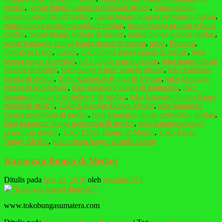
medan
,
papan bunga ucapan pelantikan medan
,
papan bunga
ucapan peresmian di medan
,
papan bunga ucapan peresmian medan
,
papan bunga ucapan wisuda di medan
,
papan bunga ucapan wisuda
medan
,
papan bunga wisuda di medan
,
papan bunga wisuda medan
,
pesan karangan bunga harga murah di medan
,
prov.
,
Provinsi
,
Sumatera Utara
,
Sumut
,
toko bunga harga murah di medan
,
toko
bunga papan di medan
,
toko bunga papan medan
,
toko bunga papan
wisuda di medan
,
toko bunga papan wisuda medan
,
toko karangan
bunga di delitua
,
Toko Karangan Bunga di Medan
,
toko karangan
bunga di pancurbatu
,
toko karangan bunga di tuntungan
,
toko
karangan bunga free delivery di medan
,
toko karangan bunga harga
murah di medan
,
Toko Karangan Bunga Medan
,
toko karangan
bunga pelantikan di medan
,
toko karangan bunga pelantikan medan
,
toko karangan bunga peresmian di medan
,
toko karangan bunga
peresmian medan
,
Toko Papan Bunga di Medan
,
Toko Papan
Bunga Medan
,
toko papan bunga wisuda medan
Karangan Bunga di Medan
Ditulis pada
Mei 12, 2016
oleh
iswanto1971
www.tokobungasumatera.com