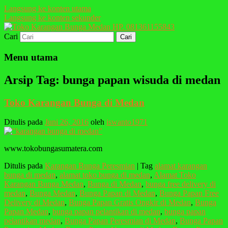
Langsung ke konten utama
Langsung ke konten sekunder
Cari
Melayani Pemesanan karangan bunga
Toko Karangan Bunga Medan
papan ucapan di Kota Medan & Gratis
Menu utama
HP. 081361155843
Ongkir
Arsip Tag:
bunga papan wisuda di medan
Toko Karangan Bunga di Medan
Ditulis pada
Juni 26, 2016
oleh
iswanto1971
www.tokobungasumatera.com
Ditulis pada
Karangan Bunga Peresmian
|
Tag
alamat karangan
bunga di medan
,
alamat toko bunga di medan
,
Alamat Toko
Karangan Bunga Medan
,
Bunga di Medan
,
bunga free delivery di
medan
,
Bunga Medan
,
Bunga Papan di Medan
,
Bunga Papan Free
Delivery di Medan
,
Bunga Papan Gratis Ongkir di Medan
,
Bunga
Papan Medan
,
bunga papan pelantikan di medan
,
bunga papan
pelantikan medan
,
Bunga Papan Peresmian di Medan
,
Bunga Papan