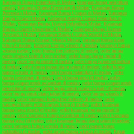
Karangan Bunga Pelantikan di Medan
,
karangan bunga pelantikan
medan
,
Karangan Bunga Peresmian di Medan
,
Karangan Bunga
Peresmian Medan
,
Karangan Bunga Ucapan di Medan
,
Karangan
Bunga Ucapan Medan
,
Karangan Bunga Ucapan Pelantikan di
Medan
,
Karangan Bunga Ucapan Pelantikan Medan
,
Karangan
Bunga Ucapan Peresmian di Medan
,
Karangan Bunga Ucapan
Peresmian Medan
,
Karangan Bunga Ucapan Wisuda di Medan
,
Karangan Bunga Ucapan Wisuda Medan
,
karangan bunga ulang
tahun di medan
,
karangan bunga wisuda di medan
,
karangan bunga
wisuda medan
,
order bunga free delivery di medan
,
order bunga
gratis ongkos kirim di kota medan
,
order bunga harga murah di
medan
,
order bunga murah di medan
,
order bunga papan pelantikan
di medan
,
order bunga papan ulang tahun di medan
,
order bunga
papan wisuda di medan
,
order bunga pelantikan di medan
,
order
bunga peresmian di medan
,
order bunga segar di medan
,
order
bunga ucapan untuk pelantikan di medan
,
order bunga ucapan untuk
peresmian di medan
,
order bunga untuk ucapan wisuda di medan
,
order bunga untuk ulang tahun di medan
,
order bunga wisuda di
medan
,
order karangan bunga free delivery di medan
,
order
karangan bunga gratis ongkos kirim di medan
,
order karangan
bunga harga murah di medan
,
order karangan bunga murah di
medan
,
order karangan bunga pelantikan di medan
,
order karangan
bunga segar di medan
,
order karangan bunga ulang tahun di medan
,
order karangan bunga wisuda di medan
,
order papan bunga
pelantikan di medan
,
order papan bunga wisuda di medan
,
Papan