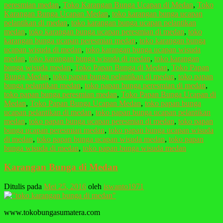
peresmian medan
,
Toko Karangan Bunga Ucapan di Medan
,
Toko
Karangan Bunga Ucapan Medan
,
toko karangan bunga ucapan
pelantikan di medan
,
toko karangan bunga ucapan pelantikan
medan
,
toko karangan bunga ucapan peresmian di medan
,
toko
karangan bunga ucapan peresmian medan
,
toko karangan bunga
ucapan wisuda di medan
,
toko karangan bunga ucapan wisuda
medan
,
toko karangan bunga wisuda di medan
,
toko karangan
bunga wisuda medan
,
Toko Papan Bunga di Medan
,
Toko Papan
Bunga Medan
,
toko papan bunga pelantikan di medan
,
toko papan
bunga pelantikan medan
,
toko papan bunga peresmian di medan
,
toko papan bunga peresmian medan
,
Toko Papan Bunga Ucapan di
Medan
,
Toko Papan Bunga Ucapan Medan
,
toko papan bunga
ucapan pelantikan di medan
,
toko papan bunga ucapan pelantikan
medan
,
toko papan bunga ucapan peresmian di medan
,
toko papan
bunga ucapan peresmian medan
,
toko papan bunga ucapan wisuda
di medan
,
toko papan bunga ucapan wisuda medan
,
toko papan
bunga wisuda di medan
,
toko papan bunga wisuda medan
Karangan Bunga di Medan
Ditulis pada
Mei 25, 2016
oleh
iswanto1971
www.tokobungasumatera.com