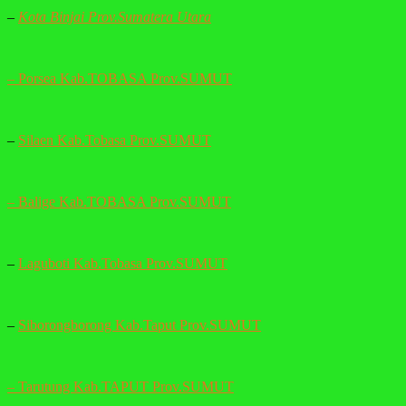
–
Kota Binjai Prov.Sumatera Utara
– Porsea Kab.TOBASA Prov.SUMUT
–
Silaen Kab.Tobasa Prov.SUMUT
– Balige Kab.TOBASA Prov.SUMUT
–
Laguboti Kab.Tobasa Prov.SUMUT
–
Siborongborong Kab.Taput Prov.SUMUT
– Tarutung Kab.TAPUT Prov.SUMUT