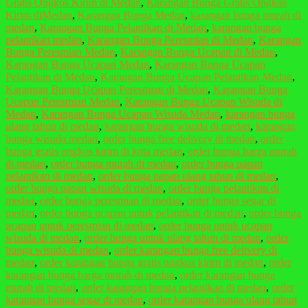
Gratis Ongkos Kirim di Medan
,
Karangan Bunga Gratis Ongkos
Kirim diMedan
,
Karangan Bunga Medan
,
karangan bunga murah di
medan
,
Karangan Bunga Pelantikan di Medan
,
karangan bunga
pelantikan medan
,
Karangan Bunga Peresmian di Medan
,
Karangan
Bunga Peresmian Medan
,
Karangan Bunga Ucapan di Medan
,
Karangan Bunga Ucapan Medan
,
Karangan Bunga Ucapan
Pelantikan di Medan
,
Karangan Bunga Ucapan Pelantikan Medan
,
Karangan Bunga Ucapan Peresmian di Medan
,
Karangan Bunga
Ucapan Peresmian Medan
,
Karangan Bunga Ucapan Wisuda di
Medan
,
Karangan Bunga Ucapan Wisuda Medan
,
karangan bunga
ulang tahun di medan
,
karangan bunga wisuda di medan
,
karangan
bunga wisuda medan
,
order bunga free delivery di medan
,
order
bunga gratis ongkos kirim di kota medan
,
order bunga harga murah
di medan
,
order bunga murah di medan
,
order bunga papan
pelantikan di medan
,
order bunga papan ulang tahun di medan
,
order bunga papan wisuda di medan
,
order bunga pelantikan di
medan
,
order bunga peresmian di medan
,
order bunga segar di
medan
,
order bunga ucapan untuk pelantikan di medan
,
order bunga
ucapan untuk peresmian di medan
,
order bunga untuk ucapan
wisuda di medan
,
order bunga untuk ulang tahun di medan
,
order
bunga wisuda di medan
,
order karangan bunga free delivery di
medan
,
order karangan bunga gratis ongkos kirim di medan
,
order
karangan bunga harga murah di medan
,
order karangan bunga
murah di medan
,
order karangan bunga pelantikan di medan
,
order
karangan bunga segar di medan
,
order karangan bunga ulang tahun