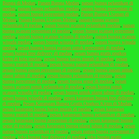
Bunga di Medan
,
Papan Bunga Medan
,
papan bunga pelantikan di
medan
,
papan bunga pelantikan medan
,
papan bunga peresmian di
medan
,
papan bunga peresmian medan
,
Papan Bunga Ucapan di
Medan
,
Papan Bunga Ucapan Medan
,
papan bunga ucapan
pelantikan di medan
,
papan bunga ucapan pelantikan medan
,
papan
bunga ucapan peresmian di medan
,
papan bunga ucapan peresmian
medan
,
papan bunga ucapan wisuda di medan
,
papan bunga ucapan
wisuda medan
,
papan bunga wisuda di medan
,
papan bunga wisuda
medan
,
pesan bunga bunga ucapan untuk peresmian di medan
,
pesan bunga free delivery di medan
,
pesan bunga gratis ongkos
kirim di kota medan
,
pesan bunga harga murah di medan
,
pesan
bunga murah di medan
,
pesan bunga papan pelantikan di medan
,
pesan bunga papan peresmian di medan
,
pesan bunga papan untuk
ulang tahun di medan
,
pesan bunga pelantikan di medan
,
pesan
bunga peresmian di medan
,
pesan bunga segar di medan
,
pesan
bunga ucapan untuk pelantikan di medan
,
pesan bunga untuk
ucapan wisuda di medan
,
pesan bunga untuk ulang tahun di medan
,
pesan bunga wisuda di medan
,
pesan karangan bunga free delivery
di medan
,
Pesan Karangan Bunga Gratis Ongkos Kirim di Medan
,
pesan karangan bunga harga murah di medan
,
pesan karangan
bunga murah di medan
,
pesan karangan bunga pelantikan di medan
,
pesan karangan bunga peresmian di medan
,
pesan karangan bunga
segar di medan
,
pesan karangan bunga ulang tahun di medan
,
pesan
papan bunga pelantikan di medan
,
pesan papan bunga peresmian di
medan
,
toko bunga free delivery di medan
,
toko bunga gratis