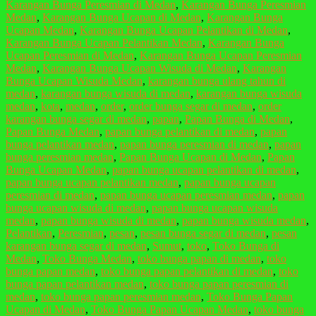
Karangan Bunga Peresmian di Medan
,
Karangan Bunga Peresmian
Medan
,
Karangan Bunga Ucapan di Medan
,
Karangan Bunga
Ucapan Medan
,
Karangan Bunga Ucapan Pelantikan di Medan
,
Karangan Bunga Ucapan Pelantikan Medan
,
Karangan Bunga
Ucapan Peresmian di Medan
,
Karangan Bunga Ucapan Peresmian
Medan
,
Karangan Bunga Ucapan Wisuda di Medan
,
Karangan
Bunga Ucapan Wisuda Medan
,
karangan bunga ulang tahun di
medan
,
karangan bunga wisuda di medan
,
karangan bunga wisuda
medan
,
kota
,
medan
,
order
,
order bunga segar di medan
,
order
karangan bunga segar di medan
,
papan
,
Papan Bunga di Medan
,
Papan Bunga Medan
,
papan bunga pelantikan di medan
,
papan
bunga pelantikan medan
,
papan bunga peresmian di medan
,
papan
bunga peresmian medan
,
Papan Bunga Ucapan di Medan
,
Papan
Bunga Ucapan Medan
,
papan bunga ucapan pelantikan di medan
,
papan bunga ucapan pelantikan medan
,
papan bunga ucapan
peresmian di medan
,
papan bunga ucapan peresmian medan
,
papan
bunga ucapan wisuda di medan
,
papan bunga ucapan wisuda
medan
,
papan bunga wisuda di medan
,
papan bunga wisuda medan
,
Pelantikan
,
Peresmian
,
pesan
,
pesan bunga segar di medan
,
pesan
karangan bunga segar di medan
,
Sumut
,
toko
,
Toko Bunga di
Medan
,
Toko Bunga Medan
,
toko bunga papan di medan
,
toko
bunga papan medan
,
toko bunga papan pelantikan di medan
,
toko
bunga papan pelantikan medan
,
toko bunga papan peresmian di
medan
,
toko bunga papan peresmian medan
,
Toko Bunga Papan
Ucapan di Medan
,
Toko Bunga Papan Ucapan Medan
,
toko bunga