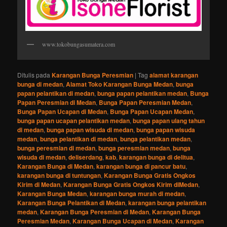
www.tokobungasumatera.com
Ditulis pada
Karangan Bunga Peresmian
|
Tag
alamat karangan
bunga di medan
,
Alamat Toko Karangan Bunga Medan
,
bunga
papan pelantikan di medan
,
bunga papan pelantikan medan
,
Bunga
Papan Peresmian di Medan
,
Bunga Papan Peresmian Medan
,
Bunga Papan Ucapan di Medan
,
Bunga Papan Ucapan Medan
,
bunga papan ucapan pelantikan medan
,
bunga papan ulang tahun
di medan
,
bunga papan wisuda di medan
,
bunga papan wisuda
medan
,
bunga pelantikan di medan
,
bunga pelantikan medan
,
bunga peresmian di medan
,
bunga peresmian medan
,
bunga
wisuda di medan
,
deliserdang
,
kab
,
karangan bunga di delitua
,
Karangan Bunga di Medan
,
karangan bunga di pancur batu
,
karangan bunga di tuntungan
,
Karangan Bunga Gratis Ongkos
Kirim di Medan
,
Karangan Bunga Gratis Ongkos Kirim diMedan
,
Karangan Bunga Medan
,
karangan bunga murah di medan
,
Karangan Bunga Pelantikan di Medan
,
karangan bunga pelantikan
medan
,
Karangan Bunga Peresmian di Medan
,
Karangan Bunga
Peresmian Medan
,
Karangan Bunga Ucapan di Medan
,
Karangan