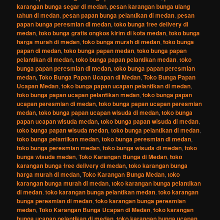
karangan bunga segar di medan
,
pesan karangan bunga ulang
tahun di medan
,
pesan papan bunga pelantikan di medan
,
pesan
papan bunga peresmian di medan
,
toko bunga free delivery di
medan
,
toko bunga gratis ongkos kirim di kota medan
,
toko bunga
harga murah di medan
,
toko bunga murah di medan
,
toko bunga
papan di medan
,
toko bunga papan medan
,
toko bunga papan
pelantikan di medan
,
toko bunga papan pelantikan medan
,
toko
bunga papan peresmian di medan
,
toko bunga papan peresmian
medan
,
Toko Bunga Papan Ucapan di Medan
,
Toko Bunga Papan
Ucapan Medan
,
toko bunga papan ucapan pelantikan di medan
,
toko bunga papan ucapan pelantikan medan
,
toko bunga papan
ucapan peresmian di medan
,
toko bunga papan ucapan peresmian
medan
,
toko bunga papan ucapan wisuda di medan
,
toko bunga
papan ucapan wisuda medan
,
toko bunga papan wisuda di medan
,
toko bunga papan wisuda medan
,
toko bunga pelantikan di medan
,
toko bunga pelantikan medan
,
toko bunga peresmian di medan
,
toko bunga peresmian medan
,
toko bunga wisuda di medan
,
toko
bunga wisuda medan
,
Toko Karangan Bunga di Medan
,
toko
karangan bunga free delivery di medan
,
toko karangan bunga
harga murah di medan
,
Toko Karangan Bunga Medan
,
toko
karangan bunga murah di medan
,
toko karangan bunga pelantikan
di medan
,
toko karangan bunga pelantikan medan
,
toko karangan
bunga peresmian di medan
,
toko karangan bunga peresmian
medan
,
Toko Karangan Bunga Ucapan di Medan
,
toko karangan
bunga ucapan pelantikan di medan
,
toko karangan bunga ucapan