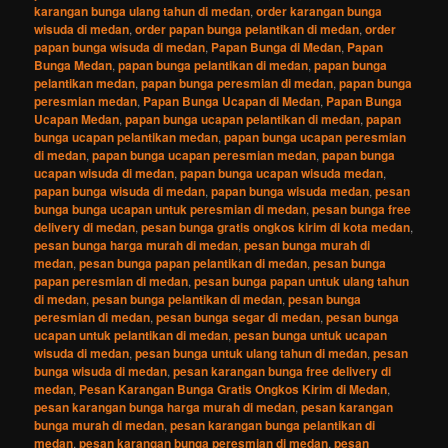
karangan bunga ulang tahun di medan
,
order karangan bunga
wisuda di medan
,
order papan bunga pelantikan di medan
,
order
papan bunga wisuda di medan
,
Papan Bunga di Medan
,
Papan
Bunga Medan
,
papan bunga pelantikan di medan
,
papan bunga
pelantikan medan
,
papan bunga peresmian di medan
,
papan bunga
peresmian medan
,
Papan Bunga Ucapan di Medan
,
Papan Bunga
Ucapan Medan
,
papan bunga ucapan pelantikan di medan
,
papan
bunga ucapan pelantikan medan
,
papan bunga ucapan peresmian
di medan
,
papan bunga ucapan peresmian medan
,
papan bunga
ucapan wisuda di medan
,
papan bunga ucapan wisuda medan
,
papan bunga wisuda di medan
,
papan bunga wisuda medan
,
pesan
bunga bunga ucapan untuk peresmian di medan
,
pesan bunga free
delivery di medan
,
pesan bunga gratis ongkos kirim di kota medan
,
pesan bunga harga murah di medan
,
pesan bunga murah di
medan
,
pesan bunga papan pelantikan di medan
,
pesan bunga
papan peresmian di medan
,
pesan bunga papan untuk ulang tahun
di medan
,
pesan bunga pelantikan di medan
,
pesan bunga
peresmian di medan
,
pesan bunga segar di medan
,
pesan bunga
ucapan untuk pelantikan di medan
,
pesan bunga untuk ucapan
wisuda di medan
,
pesan bunga untuk ulang tahun di medan
,
pesan
bunga wisuda di medan
,
pesan karangan bunga free delivery di
medan
,
Pesan Karangan Bunga Gratis Ongkos Kirim di Medan
,
pesan karangan bunga harga murah di medan
,
pesan karangan
bunga murah di medan
,
pesan karangan bunga pelantikan di
medan
,
pesan karangan bunga peresmian di medan
,
pesan