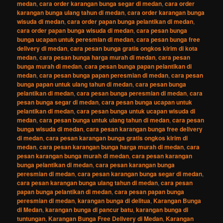
medan
,
cara order karangan bunga segar di medan
,
cara order
karangan bunga ulang tahun di medan
,
cara order karangan bunga
wisuda di medan
,
cara order papan bunga pelantikan di medan
,
cara order papan bunga wisuda di medan
,
cara pesan bunga
bunga ucapan untuk peresmian di medan
,
cara pesan bunga free
delivery di medan
,
cara pesan bunga gratis ongkos kirim di kota
medan
,
cara pesan bunga harga murah di medan
,
cara pesan
bunga murah di medan
,
cara pesan bunga papan pelantikan di
medan
,
cara pesan bunga papan peresmian di medan
,
cara pesan
bunga papan untuk ulang tahun di medan
,
cara pesan bunga
pelantikan di medan
,
cara pesan bunga peresmian di medan
,
cara
pesan bunga segar di medan
,
cara pesan bunga ucapan untuk
pelantikan di medan
,
cara pesan bunga untuk ucapan wisuda di
medan
,
cara pesan bunga untuk ulang tahun di medan
,
cara pesan
bunga wisuda di medan
,
cara pesan karangan bunga free delivery
di medan
,
cara pesan karangan bunga gratis ongkos kirim di
medan
,
cara pesan karangan bunga harga murah di medan
,
cara
pesan karangan bunga murah di medan
,
cara pesan karangan
bunga pelantikan di medan
,
cara pesan karangan bunga
peresmian di medan
,
cara pesan karangan bunga segar di medan
,
cara pesan karangan bunga ulang tahun di medan
,
cara pesan
papan bunga pelantikan di medan
,
cara pesan papan bunga
peresmian di medan
,
karangan bunga di delitua
,
Karangan Bunga
di Medan
,
karangan bunga di pancur batu
,
karangan bunga di
tuntungan
,
Karangan Bunga Free Delivery di Medan
,
Karangan