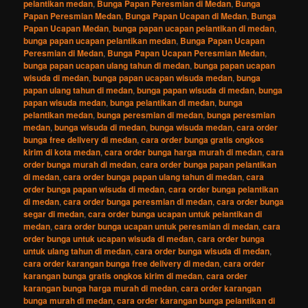
pelantikan medan
,
Bunga Papan Peresmian di Medan
,
Bunga
Papan Peresmian Medan
,
Bunga Papan Ucapan di Medan
,
Bunga
Papan Ucapan Medan
,
bunga papan ucapan pelantikan di medan
,
bunga papan ucapan pelantikan medan
,
Bunga Papan Ucapan
Peresmian di Medan
,
Bunga Papan Ucapan Peresmian Medan
,
bunga papan ucapan ulang tahun di medan
,
bunga papan ucapan
wisuda di medan
,
bunga papan ucapan wisuda medan
,
bunga
papan ulang tahun di medan
,
bunga papan wisuda di medan
,
bunga
papan wisuda medan
,
bunga pelantikan di medan
,
bunga
pelantikan medan
,
bunga peresmian di medan
,
bunga peresmian
medan
,
bunga wisuda di medan
,
bunga wisuda medan
,
cara order
bunga free delivery di medan
,
cara order bunga gratis ongkos
kirim di kota medan
,
cara order bunga harga murah di medan
,
cara
order bunga murah di medan
,
cara order bunga papan pelantikan
di medan
,
cara order bunga papan ulang tahun di medan
,
cara
order bunga papan wisuda di medan
,
cara order bunga pelantikan
di medan
,
cara order bunga peresmian di medan
,
cara order bunga
segar di medan
,
cara order bunga ucapan untuk pelantikan di
medan
,
cara order bunga ucapan untuk peresmian di medan
,
cara
order bunga untuk ucapan wisuda di medan
,
cara order bunga
untuk ulang tahun di medan
,
cara order bunga wisuda di medan
,
cara order karangan bunga free delivery di medan
,
cara order
karangan bunga gratis ongkos kirim di medan
,
cara order
karangan bunga harga murah di medan
,
cara order karangan
bunga murah di medan
,
cara order karangan bunga pelantikan di