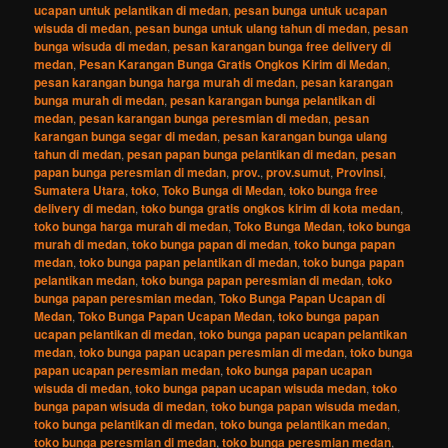
ucapan untuk pelantikan di medan
,
pesan bunga untuk ucapan
wisuda di medan
,
pesan bunga untuk ulang tahun di medan
,
pesan
bunga wisuda di medan
,
pesan karangan bunga free delivery di
medan
,
Pesan Karangan Bunga Gratis Ongkos Kirim di Medan
,
pesan karangan bunga harga murah di medan
,
pesan karangan
bunga murah di medan
,
pesan karangan bunga pelantikan di
medan
,
pesan karangan bunga peresmian di medan
,
pesan
karangan bunga segar di medan
,
pesan karangan bunga ulang
tahun di medan
,
pesan papan bunga pelantikan di medan
,
pesan
papan bunga peresmian di medan
,
prov.
,
prov.sumut
,
Provinsi
,
Sumatera Utara
,
toko
,
Toko Bunga di Medan
,
toko bunga free
delivery di medan
,
toko bunga gratis ongkos kirim di kota medan
,
toko bunga harga murah di medan
,
Toko Bunga Medan
,
toko bunga
murah di medan
,
toko bunga papan di medan
,
toko bunga papan
medan
,
toko bunga papan pelantikan di medan
,
toko bunga papan
pelantikan medan
,
toko bunga papan peresmian di medan
,
toko
bunga papan peresmian medan
,
Toko Bunga Papan Ucapan di
Medan
,
Toko Bunga Papan Ucapan Medan
,
toko bunga papan
ucapan pelantikan di medan
,
toko bunga papan ucapan pelantikan
medan
,
toko bunga papan ucapan peresmian di medan
,
toko bunga
papan ucapan peresmian medan
,
toko bunga papan ucapan
wisuda di medan
,
toko bunga papan ucapan wisuda medan
,
toko
bunga papan wisuda di medan
,
toko bunga papan wisuda medan
,
toko bunga pelantikan di medan
,
toko bunga pelantikan medan
,
toko bunga peresmian di medan
,
toko bunga peresmian medan
,