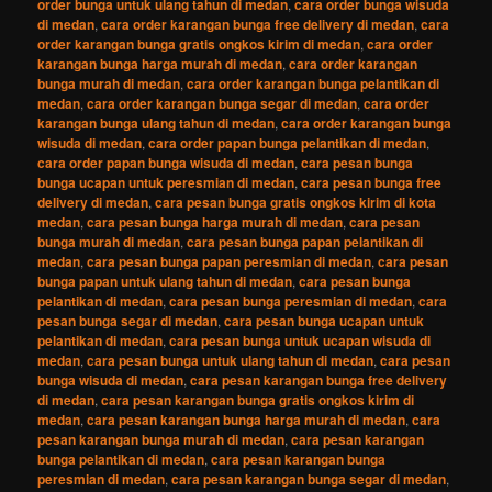
order bunga untuk ulang tahun di medan
,
cara order bunga wisuda
di medan
,
cara order karangan bunga free delivery di medan
,
cara
order karangan bunga gratis ongkos kirim di medan
,
cara order
karangan bunga harga murah di medan
,
cara order karangan
bunga murah di medan
,
cara order karangan bunga pelantikan di
medan
,
cara order karangan bunga segar di medan
,
cara order
karangan bunga ulang tahun di medan
,
cara order karangan bunga
wisuda di medan
,
cara order papan bunga pelantikan di medan
,
cara order papan bunga wisuda di medan
,
cara pesan bunga
bunga ucapan untuk peresmian di medan
,
cara pesan bunga free
delivery di medan
,
cara pesan bunga gratis ongkos kirim di kota
medan
,
cara pesan bunga harga murah di medan
,
cara pesan
bunga murah di medan
,
cara pesan bunga papan pelantikan di
medan
,
cara pesan bunga papan peresmian di medan
,
cara pesan
bunga papan untuk ulang tahun di medan
,
cara pesan bunga
pelantikan di medan
,
cara pesan bunga peresmian di medan
,
cara
pesan bunga segar di medan
,
cara pesan bunga ucapan untuk
pelantikan di medan
,
cara pesan bunga untuk ucapan wisuda di
medan
,
cara pesan bunga untuk ulang tahun di medan
,
cara pesan
bunga wisuda di medan
,
cara pesan karangan bunga free delivery
di medan
,
cara pesan karangan bunga gratis ongkos kirim di
medan
,
cara pesan karangan bunga harga murah di medan
,
cara
pesan karangan bunga murah di medan
,
cara pesan karangan
bunga pelantikan di medan
,
cara pesan karangan bunga
peresmian di medan
,
cara pesan karangan bunga segar di medan
,