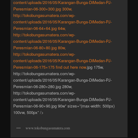
content/uploads/2016/05/Karangan-Bunga-DiMedan-PJ-
Peresmian-06-300×300.jpg 300w,
http://tokobungasumatera.com/wp-
content/uploads/2016/05/Karangan-Bunga-DiMedan-PJ-
Peresmian-06-64×64.jpg 64w,
http://tokobungasumatera.com/wp-
content/uploads/2016/05/Karangan-Bunga-DiMedan-PJ-
Peresmian-06-80×80.jpg 80w,
http://tokobungasumatera.com/wp-
content/uploads/2016/05/Karangan-Bunga-DiMedan-PJ-
Peresmian-06-175×175
find out here now
.jpg 175w,
http://tokobungasumatera.com/wp-
content/uploads/2016/05/Karangan-Bunga-DiMedan-PJ-
Peresmian-06-280×280.jpg 280w,
http://tokobungasumatera.com/wp-
content/uploads/2016/05/Karangan-Bunga-DiMedan-PJ-
Peresmian-06-90×90.jpg 90w” sizes=”(max-width: 500px)
100vw, 500px” />
www.tokobungasumatera.com