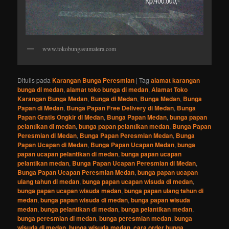
www.tokobungasumatera.com
Ditulis pada
Karangan Bunga Peresmian
|
Tag
alamat karangan
bunga di medan
,
alamat toko bunga di medan
,
Alamat Toko
Karangan Bunga Medan
,
Bunga di Medan
,
Bunga Medan
,
Bunga
Papan di Medan
,
Bunga Papan Free Delivery di Medan
,
Bunga
Papan Gratis Ongkir di Medan
,
Bunga Papan Medan
,
bunga papan
pelantikan di medan
,
bunga papan pelantikan medan
,
Bunga Papan
Peresmian di Medan
,
Bunga Papan Peresmian Medan
,
Bunga
Papan Ucapan di Medan
,
Bunga Papan Ucapan Medan
,
bunga
papan ucapan pelantikan di medan
,
bunga papan ucapan
pelantikan medan
,
Bunga Papan Ucapan Peresmian di Medan
,
Bunga Papan Ucapan Peresmian Medan
,
bunga papan ucapan
ulang tahun di medan
,
bunga papan ucapan wisuda di medan
,
bunga papan ucapan wisuda medan
,
bunga papan ulang tahun di
medan
,
bunga papan wisuda di medan
,
bunga papan wisuda
medan
,
bunga pelantikan di medan
,
bunga pelantikan medan
,
bunga peresmian di medan
,
bunga peresmian medan
,
bunga
wisuda di medan
,
bunga wisuda medan
,
cara order bunga