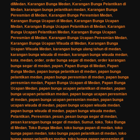
diMedan
,
Karangan Bunga Medan
,
Karangan Bunga Pelantikan di
Medan
,
karangan bunga pelantikan medan
,
Karangan Bunga
Peresmian di Medan
,
Karangan Bunga Peresmian Medan
,
Karangan Bunga Ucapan di Medan
,
Karangan Bunga Ucapan
Medan
,
Karangan Bunga Ucapan Pelantikan di Medan
,
Karangan
Bunga Ucapan Pelantikan Medan
,
Karangan Bunga Ucapan
Peresmian di Medan
,
Karangan Bunga Ucapan Peresmian Medan
,
Karangan Bunga Ucapan Wisuda di Medan
,
Karangan Bunga
Ucapan Wisuda Medan
,
karangan bunga ulang tahun di medan
,
karangan bunga wisuda di medan
,
karangan bunga wisuda medan
,
kota
,
medan
,
order
,
order bunga segar di medan
,
order karangan
bunga segar di medan
,
papan
,
Papan Bunga di Medan
,
Papan
Bunga Medan
,
papan bunga pelantikan di medan
,
papan bunga
pelantikan medan
,
papan bunga peresmian di medan
,
papan bunga
peresmian medan
,
Papan Bunga Ucapan di Medan
,
Papan Bunga
Ucapan Medan
,
papan bunga ucapan pelantikan di medan
,
papan
bunga ucapan pelantikan medan
,
papan bunga ucapan peresmian
di medan
,
papan bunga ucapan peresmian medan
,
papan bunga
ucapan wisuda di medan
,
papan bunga ucapan wisuda medan
,
papan bunga wisuda di medan
,
papan bunga wisuda medan
,
Pelantikan
,
Peresmian
,
pesan
,
pesan bunga segar di medan
,
pesan karangan bunga segar di medan
,
Sumut
,
toko
,
Toko Bunga
di Medan
,
Toko Bunga Medan
,
toko bunga papan di medan
,
toko
bunga papan medan
,
toko bunga papan pelantikan di medan
,
toko
bunga papan pelantikan medan
,
toko bunga papan peresmian di