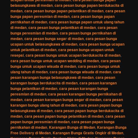
belasungkawa di medan
,
cara pesan bunga papan berdukacita di
medan
,
cara pesan bunga papan pelantikan di medan
,
cara pesan
bunga papan peresmian di medan
,
cara pesan bunga papan
pernikahan di medan
,
cara pesan bunga papan untuk ulang tahun
di medan
,
cara pesan bunga pelantikan di medan
,
cara pesan
bunga peresmian di medan
,
cara pesan bunga pernikahan di
medan
,
cara pesan bunga segar di medan
,
cara pesan bunga
ucapan untuk belasungkawa di medan
,
cara pesan bunga ucapan
untuk pelantikan di medan
,
cara pesan bunga ucapan untuk
resepsi
,
cara pesan bunga untuk ucapan berdukacita di medan
,
cara pesan bunga untuk ucapan wedding di medan
,
cara pesan
bunga untuk ucapan wisuda di medan
,
cara pesan bunga untuk
ulang tahun di medan
,
cara pesan bunga wisuda di medan
,
cara
pesan karangan bunga belasungkawa di medan
,
cara pesan
karangan bunga berdukacita di medan
,
cara pesan karangan
bunga pelantikan di medan
,
cara pesan karangan bunga
peresmian di medan
,
cara pesan karangan bunga pernikahan di
medan
,
cara pesan karangan bunga segar di medan
,
cara pesan
karangan bunga ulang tahun di medan
,
cara pesan papan bunga
belasungkawa di medan
,
cara pesan papan bunga berdukacita di
medan
,
cara pesan papan bunga pelantikan di medan
,
cara pesan
papan bunga peresmian di medan
,
cara pesan papan bunga
pernikahan di medan
,
Karangan Bunga di Medan
,
Karangan Bunga
Free Delivery di Medan
,
Karangan Bunga Gratis Ongkir di Medan
,