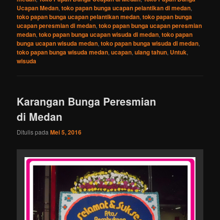
Ucapan Medan
,
toko papan bunga ucapan pelantikan di medan
,
toko papan bunga ucapan pelantikan medan
,
toko papan bunga
ucapan peresmian di medan
,
toko papan bunga ucapan peresmian
medan
,
toko papan bunga ucapan wisuda di medan
,
toko papan
bunga ucapan wisuda medan
,
toko papan bunga wisuda di medan
,
toko papan bunga wisuda medan
,
ucapan
,
ulang tahun
,
Untuk
,
wisuda
Karangan Bunga Peresmian
di Medan
Ditulis pada
Mei 5, 2016