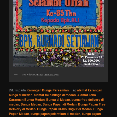
www.tokobungasumatera.com
Ditulis pada
Karangan Bunga Peresmian
|
Tag
alamat karangan
bunga di medan
,
alamat toko bunga di medan
,
Alamat Toko
Karangan Bunga Medan
,
Bunga di Medan
,
bunga free delivery di
medan
,
Bunga Medan
,
Bunga Papan di Medan
,
Bunga Papan Free
Delivery di Medan
,
Bunga Papan Gratis Ongkir di Medan
,
Bunga
Papan Medan
,
bunga papan pelantikan di medan
,
bunga papan