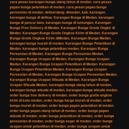
cara pesan karangan bunga ulang tahun di medan
,
cara pesan
papan bunga pelantikan di medan
,
cara pesan papan bunga
peresmian di medan
,
deliserdang
,
dimedan
,
kab
,
karangan
,
karangan bunga di delitua
,
Karangan Bunga di Medan
,
karangan
bunga di pancur batu
,
karangan bunga di tuntungan
,
Karangan
Bunga Free Delivery di Medan
,
Karangan Bunga Gratis Ongkir di
Medan
,
Karangan Bunga Gratis Ongkos Kirim di Medan
,
Karangan
Bunga Gratis Ongkos Kirim diMedan
,
Karangan Bunga Medan
,
karangan bunga murah di medan
,
Karangan Bunga Pelantikan di
Medan
,
karangan bunga pelantikan medan
,
Karangan Bunga
Peresmian di Medan
,
Karangan Bunga Peresmian Medan
,
Karangan Bunga Ucapan di Medan
,
Karangan Bunga Ucapan
Medan
,
Karangan Bunga Ucapan Pelantikan di Medan
,
Karangan
Bunga Ucapan Pelantikan Medan
,
Karangan Bunga Ucapan
Peresmian di Medan
,
Karangan Bunga Ucapan Peresmian Medan
,
Karangan Bunga Ucapan Wisuda di Medan
,
Karangan Bunga
Ucapan Wisuda Medan
,
karangan bunga ulang tahun di medan
,
karangan bunga wisuda di medan
,
karangan bunga wisuda medan
,
order bunga free delivery di medan
,
order bunga gratis ongkos
kirim di kota medan
,
order bunga harga murah di medan
,
order
bunga murah di medan
,
order bunga papan pelantikan di medan
,
order bunga papan ulang tahun di medan
,
order bunga papan
wisuda di medan
,
order bunga pelantikan di medan
,
order bunga
peresmian di medan
,
order bunga segar di medan
,
order bunga
ucapan untuk pelantikan di medan
,
order bunga ucapan untuk