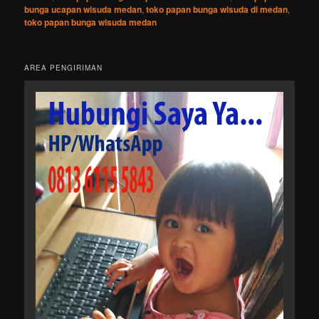
bunga ucapan wisuda medan
,
toko papan bunga wisuda di medan
,
toko papan bunga wisuda medan
AREA PENGIRIMAN