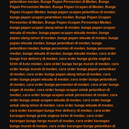
pelantikan medan
,
Bunga Papan Peresmian di Medan
,
Bunga
Papan Peresmian Medan
,
Bunga Papan Ucapan di Medan
,
Bunga
Papan Ucapan Medan
,
bunga papan ucapan pelantikan di medan
,
bunga papan ucapan pelantikan medan
,
Bunga Papan Ucapan
Peresmian di Medan
,
Bunga Papan Ucapan Peresmian Medan
,
bunga papan ucapan ulang tahun di medan
,
bunga papan ucapan
wisuda di medan
,
bunga papan ucapan wisuda medan
,
bunga
papan ulang tahun di medan
,
bunga papan wisuda di medan
,
bunga
papan wisuda medan
,
bunga pelantikan di medan
,
bunga
pelantikan medan
,
bunga peresmian di medan
,
bunga peresmian
medan
,
bunga wisuda di medan
,
bunga wisuda medan
,
cara order
bunga free delivery di medan
,
cara order bunga gratis ongkos
kirim di kota medan
,
cara order bunga harga murah di medan
,
cara
order bunga murah di medan
,
cara order bunga papan pelantikan
di medan
,
cara order bunga papan ulang tahun di medan
,
cara
order bunga papan wisuda di medan
,
cara order bunga pelantikan
di medan
,
cara order bunga peresmian di medan
,
cara order bunga
segar di medan
,
cara order bunga ucapan untuk pelantikan di
medan
,
cara order bunga ucapan untuk peresmian di medan
,
cara
order bunga untuk ucapan wisuda di medan
,
cara order bunga
untuk ulang tahun di medan
,
cara order bunga wisuda di medan
,
cara order karangan bunga free delivery di medan
,
cara order
karangan bunga gratis ongkos kirim di medan
,
cara order
karangan bunga harga murah di medan
,
cara order karangan
bunga murah di medan
,
cara order karangan bunga pelantikan di