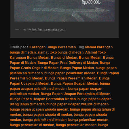
www.tokobungasumatera.com
Ditulis pada
Karangan Bunga Peresmian
|
Tag
alamat karangan
bunga di medan
,
alamat toko bunga di medan
,
Alamat Toko
Karangan Bunga Medan
,
Bunga di Medan
,
Bunga Medan
,
Bunga
Papan di Medan
,
Bunga Papan Free Delivery di Medan
,
Bunga
Papan Gratis Ongkir di Medan
,
Bunga Papan Medan
,
bunga papan
pelantikan di medan
,
bunga papan pelantikan medan
,
Bunga Papan
Peresmian di Medan
,
Bunga Papan Peresmian Medan
,
Bunga
Papan Ucapan di Medan
,
Bunga Papan Ucapan Medan
,
bunga
papan ucapan pelantikan di medan
,
bunga papan ucapan
pelantikan medan
,
Bunga Papan Ucapan Peresmian di Medan
,
Bunga Papan Ucapan Peresmian Medan
,
bunga papan ucapan
ulang tahun di medan
,
bunga papan ucapan wisuda di medan
,
bunga papan ucapan wisuda medan
,
bunga papan ulang tahun di
medan
,
bunga papan wisuda di medan
,
bunga papan wisuda
medan
,
bunga pelantikan di medan
,
bunga pelantikan medan
,
bunga peresmian di medan
,
bunga peresmian medan
,
bunga