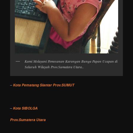
Kami Melayani Pemesanan Karangan Bunga Papan Ucapan di
Seluruh Wilayah Prov.Sumatera Utara..
–
Kota Pematang Siantar Prov.SUMUT
–
Kota SIBOLGA
Prov.Sumatera Utara