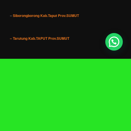
–
Siborongborong Kab.Taput Prov.SUMUT
– Tarutung Kab.TAPUT Prov.SUMUT
– Kaban Jahe Kab.KARO Prov.SUMUT
–
Sidikalang Kab.DAIRI Prov.SUMUT
– Kisaran Kab.ASAHAN Prov.SUMUT