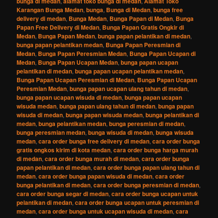
bunga di medan
,
alamat toko bunga di medan
,
Alamat Toko
Karangan Bunga Medan
,
bunga
,
Bunga di Medan
,
bunga free
delivery di medan
,
Bunga Medan
,
Bunga Papan di Medan
,
Bunga
Papan Free Delivery di Medan
,
Bunga Papan Gratis Ongkir di
Medan
,
Bunga Papan Medan
,
bunga papan pelantikan di medan
,
bunga papan pelantikan medan
,
Bunga Papan Peresmian di
Medan
,
Bunga Papan Peresmian Medan
,
Bunga Papan Ucapan di
Medan
,
Bunga Papan Ucapan Medan
,
bunga papan ucapan
pelantikan di medan
,
bunga papan ucapan pelantikan medan
,
Bunga Papan Ucapan Peresmian di Medan
,
Bunga Papan Ucapan
Peresmian Medan
,
bunga papan ucapan ulang tahun di medan
,
bunga papan ucapan wisuda di medan
,
bunga papan ucapan
wisuda medan
,
bunga papan ulang tahun di medan
,
bunga papan
wisuda di medan
,
bunga papan wisuda medan
,
bunga pelantikan di
medan
,
bunga pelantikan medan
,
bunga peresmian di medan
,
bunga peresmian medan
,
bunga wisuda di medan
,
bunga wisuda
medan
,
cara order bunga free delivery di medan
,
cara order bunga
gratis ongkos kirim di kota medan
,
cara order bunga harga murah
di medan
,
cara order bunga murah di medan
,
cara order bunga
papan pelantikan di medan
,
cara order bunga papan ulang tahun di
medan
,
cara order bunga papan wisuda di medan
,
cara order
bunga pelantikan di medan
,
cara order bunga peresmian di medan
,
cara order bunga segar di medan
,
cara order bunga ucapan untuk
pelantikan di medan
,
cara order bunga ucapan untuk peresmian di
medan
,
cara order bunga untuk ucapan wisuda di medan
,
cara