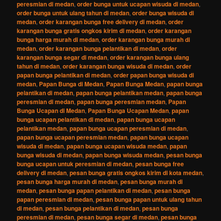
peresmian di medan
,
order bunga untuk ucapan wisuda di medan
,
order bunga untuk ulang tahun di medan
,
order bunga wisuda di
medan
,
order karangan bunga free delivery di medan
,
order
karangan bunga gratis ongkos kirim di medan
,
order karangan
bunga harga murah di medan
,
order karangan bunga murah di
medan
,
order karangan bunga pelantikan di medan
,
order
karangan bunga segar di medan
,
order karangan bunga ulang
tahun di medan
,
order karangan bunga wisuda di medan
,
order
papan bunga pelantikan di medan
,
order papan bunga wisuda di
medan
,
Papan Bunga di Medan
,
Papan Bunga Medan
,
papan bunga
pelantikan di medan
,
papan bunga pelantikan medan
,
papan bunga
peresmian di medan
,
papan bunga peresmian medan
,
Papan
Bunga Ucapan di Medan
,
Papan Bunga Ucapan Medan
,
papan
bunga ucapan pelantikan di medan
,
papan bunga ucapan
pelantikan medan
,
papan bunga ucapan peresmian di medan
,
papan bunga ucapan peresmian medan
,
papan bunga ucapan
wisuda di medan
,
papan bunga ucapan wisuda medan
,
papan
bunga wisuda di medan
,
papan bunga wisuda medan
,
pesan bunga
bunga ucapan untuk peresmian di medan
,
pesan bunga free
delivery di medan
,
pesan bunga gratis ongkos kirim di kota medan
,
pesan bunga harga murah di medan
,
pesan bunga murah di
medan
,
pesan bunga papan pelantikan di medan
,
pesan bunga
papan peresmian di medan
,
pesan bunga papan untuk ulang tahun
di medan
,
pesan bunga pelantikan di medan
,
pesan bunga
peresmian di medan
,
pesan bunga segar di medan
,
pesan bunga