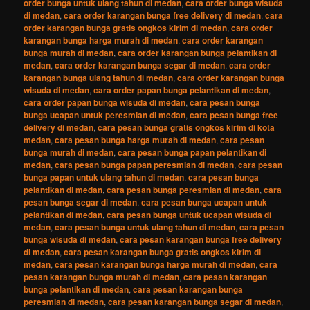
order bunga untuk ulang tahun di medan
,
cara order bunga wisuda
di medan
,
cara order karangan bunga free delivery di medan
,
cara
order karangan bunga gratis ongkos kirim di medan
,
cara order
karangan bunga harga murah di medan
,
cara order karangan
bunga murah di medan
,
cara order karangan bunga pelantikan di
medan
,
cara order karangan bunga segar di medan
,
cara order
karangan bunga ulang tahun di medan
,
cara order karangan bunga
wisuda di medan
,
cara order papan bunga pelantikan di medan
,
cara order papan bunga wisuda di medan
,
cara pesan bunga
bunga ucapan untuk peresmian di medan
,
cara pesan bunga free
delivery di medan
,
cara pesan bunga gratis ongkos kirim di kota
medan
,
cara pesan bunga harga murah di medan
,
cara pesan
bunga murah di medan
,
cara pesan bunga papan pelantikan di
medan
,
cara pesan bunga papan peresmian di medan
,
cara pesan
bunga papan untuk ulang tahun di medan
,
cara pesan bunga
pelantikan di medan
,
cara pesan bunga peresmian di medan
,
cara
pesan bunga segar di medan
,
cara pesan bunga ucapan untuk
pelantikan di medan
,
cara pesan bunga untuk ucapan wisuda di
medan
,
cara pesan bunga untuk ulang tahun di medan
,
cara pesan
bunga wisuda di medan
,
cara pesan karangan bunga free delivery
di medan
,
cara pesan karangan bunga gratis ongkos kirim di
medan
,
cara pesan karangan bunga harga murah di medan
,
cara
pesan karangan bunga murah di medan
,
cara pesan karangan
bunga pelantikan di medan
,
cara pesan karangan bunga
peresmian di medan
,
cara pesan karangan bunga segar di medan
,