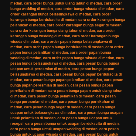
medan
,
cara order bunga untuk ulang tahun di medan
,
cara order
bunga wedding di medan
,
cara order bunga wisuda di medan
,
cara
order karangan bunga belasungkawa di medan
,
cara order
karangan bunga berdukacita di medan
,
cara order karangan bunga
pelantikan di medan
,
cara order karangan bunga segar di medan
,
cara order karangan bunga ulang tahun di medan
,
cara order
karangan bunga wedding di medan
,
cara order karangan bunga
wisuda di medan
,
cara order papan bunga belasungkawa di
medan
,
cara order papan bunga berdukacita di medan
,
cara order
papan bunga pelantikan di medan
,
cara order papan bunga
wedding di medan
,
cara order papan bunga wisuda di medan
,
cara
pesan bunga belasungkawa di medan
,
cara pesan bunga bunga
ucapan untuk peresmian di medan
,
cara pesan bunga papan
belasungkawa di medan
,
cara pesan bunga papan berdukacita di
medan
,
cara pesan bunga papan pelantikan di medan
,
cara pesan
bunga papan peresmian di medan
,
cara pesan bunga papan
pernikahan di medan
,
cara pesan bunga papan untuk ulang tahun
di medan
,
cara pesan bunga pelantikan di medan
,
cara pesan
bunga peresmian di medan
,
cara pesan bunga pernikahan di
medan
,
cara pesan bunga segar di medan
,
cara pesan bunga
ucapan untuk belasungkawa di medan
,
cara pesan bunga ucapan
untuk pelantikan di medan
,
cara pesan bunga ucapan untuk
resepsi
,
cara pesan bunga untuk ucapan berdukacita di medan
,
cara pesan bunga untuk ucapan wedding di medan
,
cara pesan
bunga untuk ucapan wisuda di medan
,
cara pesan bunga untuk