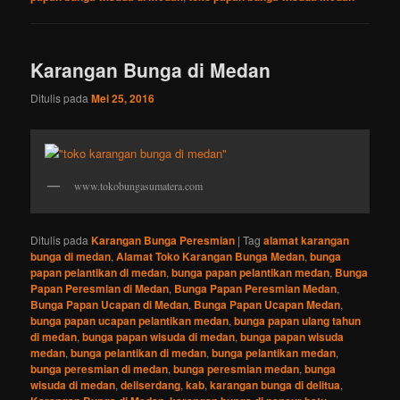
Karangan Bunga di Medan
Ditulis pada
Mei 25, 2016
www.tokobungasumatera.com
Ditulis pada
Karangan Bunga Peresmian
|
Tag
alamat karangan
bunga di medan
,
Alamat Toko Karangan Bunga Medan
,
bunga
papan pelantikan di medan
,
bunga papan pelantikan medan
,
Bunga
Papan Peresmian di Medan
,
Bunga Papan Peresmian Medan
,
Bunga Papan Ucapan di Medan
,
Bunga Papan Ucapan Medan
,
bunga papan ucapan pelantikan medan
,
bunga papan ulang tahun
di medan
,
bunga papan wisuda di medan
,
bunga papan wisuda
medan
,
bunga pelantikan di medan
,
bunga pelantikan medan
,
bunga peresmian di medan
,
bunga peresmian medan
,
bunga
wisuda di medan
,
deliserdang
,
kab
,
karangan bunga di delitua
,