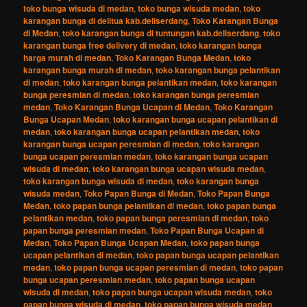
toko bunga wisuda di medan
,
toko bunga wisuda medan
,
toko
karangan bunga di delitua kab.deliserdang
,
Toko Karangan Bunga
di Medan
,
toko karangan bunga di tuntungan kab.deliserdang
,
toko
karangan bunga free delivery di medan
,
toko karangan bunga
harga murah di medan
,
Toko Karangan Bunga Medan
,
toko
karangan bunga murah di medan
,
toko karangan bunga pelantikan
di medan
,
toko karangan bunga pelantikan medan
,
toko karangan
bunga peresmian di medan
,
toko karangan bunga peresmian
medan
,
Toko Karangan Bunga Ucapan di Medan
,
Toko Karangan
Bunga Ucapan Medan
,
toko karangan bunga ucapan pelantikan di
medan
,
toko karangan bunga ucapan pelantikan medan
,
toko
karangan bunga ucapan peresmian di medan
,
toko karangan
bunga ucapan peresmian medan
,
toko karangan bunga ucapan
wisuda di medan
,
toko karangan bunga ucapan wisuda medan
,
toko karangan bunga wisuda di medan
,
toko karangan bunga
wisuda medan
,
Toko Papan Bunga di Medan
,
Toko Papan Bunga
Medan
,
toko papan bunga pelantikan di medan
,
toko papan bunga
pelantikan medan
,
toko papan bunga peresmian di medan
,
toko
papan bunga peresmian medan
,
Toko Papan Bunga Ucapan di
Medan
,
Toko Papan Bunga Ucapan Medan
,
toko papan bunga
ucapan pelantikan di medan
,
toko papan bunga ucapan pelantikan
medan
,
toko papan bunga ucapan peresmian di medan
,
toko papan
bunga ucapan peresmian medan
,
toko papan bunga ucapan
wisuda di medan
,
toko papan bunga ucapan wisuda medan
,
toko
papan bunga wisuda di medan
,
toko papan bunga wisuda medan