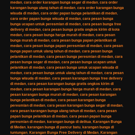
medan
,
cara order karangan bunga segar di medan
,
cara order
karangan bunga ulang tahun di medan
,
cara order karangan bunga
wisuda di medan
,
cara order papan bunga pelantikan di medan
,
cara order papan bunga wisuda di medan
,
cara pesan bunga
bunga ucapan untuk peresmian di medan
,
cara pesan bunga free
delivery di medan
,
cara pesan bunga gratis ongkos kirim di kota
medan
,
cara pesan bunga harga murah di medan
,
cara pesan
bunga murah di medan
,
cara pesan bunga papan pelantikan di
medan
,
cara pesan bunga papan peresmian di medan
,
cara pesan
bunga papan untuk ulang tahun di medan
,
cara pesan bunga
pelantikan di medan
,
cara pesan bunga peresmian di medan
,
cara
pesan bunga segar di medan
,
cara pesan bunga ucapan untuk
pelantikan di medan
,
cara pesan bunga untuk ucapan wisuda di
medan
,
cara pesan bunga untuk ulang tahun di medan
,
cara pesan
bunga wisuda di medan
,
cara pesan karangan bunga free delivery
di medan
,
cara pesan karangan bunga gratis ongkos kirim di
medan
,
cara pesan karangan bunga harga murah di medan
,
cara
pesan karangan bunga murah di medan
,
cara pesan karangan
bunga pelantikan di medan
,
cara pesan karangan bunga
peresmian di medan
,
cara pesan karangan bunga segar di medan
,
cara pesan karangan bunga ulang tahun di medan
,
cara pesan
papan bunga pelantikan di medan
,
cara pesan papan bunga
peresmian di medan
,
karangan bunga di delitua
,
Karangan Bunga
di Medan
,
karangan bunga di pancur batu
,
karangan bunga di
tuntungan
,
Karangan Bunga Free Delivery di Medan
,
Karangan