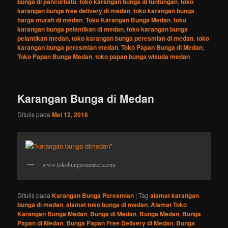
bunga di pancurbatu
,
toko karangan bunga di tuntungan
,
toko
karangan bunga free delivery di medan
,
toko karangan bunga
harga murah di medan
,
Toko Karangan Bunga Medan
,
toko
karangan bunga pelantikan di medan
,
toko karangan bunga
pelantikan medan
,
toko karangan bunga peresmian di medan
,
toko
karangan bunga peresmian medan
,
Toko Papan Bunga di Medan
,
Toko Papan Bunga Medan
,
toko papan bunga wisuda medan
Karangan Bunga di Medan
Ditulis pada
Mei 12, 2016
www.tokobungasumatera.com
Ditulis pada
Karangan Bunga Peresmian
|
Tag
alamat karangan
bunga di medan
,
alamat toko bunga di medan
,
Alamat Toko
Karangan Bunga Medan
,
Bunga di Medan
,
Bunga Medan
,
Bunga
Papan di Medan
,
Bunga Papan Free Delivery di Medan
,
Bunga