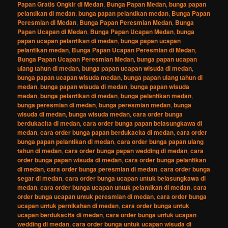
Papan Gratis Ongkir di Medan
,
Bunga Papan Medan
,
bunga papan
pelantikan di medan
,
bunga papan pelantikan medan
,
Bunga Papan
Peresmian di Medan
,
Bunga Papan Peresmian Medan
,
Bunga
Papan Ucapan di Medan
,
Bunga Papan Ucapan Medan
,
bunga
papan ucapan pelantikan di medan
,
bunga papan ucapan
pelantikan medan
,
Bunga Papan Ucapan Peresmian di Medan
,
Bunga Papan Ucapan Peresmian Medan
,
bunga papan ucapan
ulang tahun di medan
,
bunga papan ucapan wisuda di medan
,
bunga papan ucapan wisuda medan
,
bunga papan ulang tahun di
medan
,
bunga papan wisuda di medan
,
bunga papan wisuda
medan
,
bunga pelantikan di medan
,
bunga pelantikan medan
,
bunga peresmian di medan
,
bunga peresmian medan
,
bunga
wisuda di medan
,
bunga wisuda medan
,
cara order bunga
berdukacita di medan
,
cara order bunga papan belasungkawa di
medan
,
cara order bunga papan berdukacita di medan
,
cara order
bunga papan pelantikan di medan
,
cara order bunga papan ulang
tahun di medan
,
cara order bunga papan wedding di medan
,
cara
order bunga papan wisuda di medan
,
cara order bunga pelantikan
di medan
,
cara order bunga peresmian di medan
,
cara order bunga
segar di medan
,
cara order bunga ucapan untuk belasungkawa di
medan
,
cara order bunga ucapan untuk pelantikan di medan
,
cara
order bunga ucapan untuk peresmian di medan
,
cara order bunga
ucapan untuk pernikahan di medan
,
cara order bunga untuk
ucapan berdukacita di medan
,
cara order bunga untuk ucapan
wedding di medan
,
cara order bunga untuk ucapan wisuda di