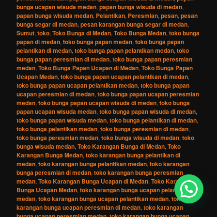
bunga ucapan wisuda medan
,
papan bunga wisuda di medan
,
papan bunga wisuda medan
,
Pelantikan
,
Peresmian
,
pesan
,
pesan
bunga segar di medan
,
pesan karangan bunga segar di medan
,
Sumut
,
toko
,
Toko Bunga di Medan
,
Toko Bunga Medan
,
toko bunga
papan di medan
,
toko bunga papan medan
,
toko bunga papan
pelantikan di medan
,
toko bunga papan pelantikan medan
,
toko
bunga papan peresmian di medan
,
toko bunga papan peresmian
medan
,
Toko Bunga Papan Ucapan di Medan
,
Toko Bunga Papan
Ucapan Medan
,
toko bunga papan ucapan pelantikan di medan
,
toko bunga papan ucapan pelantikan medan
,
toko bunga papan
ucapan peresmian di medan
,
toko bunga papan ucapan peresmian
medan
,
toko bunga papan ucapan wisuda di medan
,
toko bunga
papan ucapan wisuda medan
,
toko bunga papan wisuda di medan
,
toko bunga papan wisuda medan
,
toko bunga pelantikan di medan
,
toko bunga pelantikan medan
,
toko bunga peresmian di medan
,
toko bunga peresmian medan
,
toko bunga wisuda di medan
,
toko
bunga wisuda medan
,
Toko Karangan Bunga di Medan
,
Toko
Karangan Bunga Medan
,
toko karangan bunga pelantikan di
medan
,
toko karangan bunga pelantikan medan
,
toko karangan
bunga peresmian di medan
,
toko karangan bunga peresmian
medan
,
Toko Karangan Bunga Ucapan di Medan
,
Toko Karangan
Bunga Ucapan Medan
,
toko karangan bunga ucapan pelantikan di
medan
,
toko karangan bunga ucapan pelantikan medan
,
toko
karangan bunga ucapan peresmian di medan
,
toko karangan
bunga ucapan peresmian medan
,
toko karangan bunga ucapan