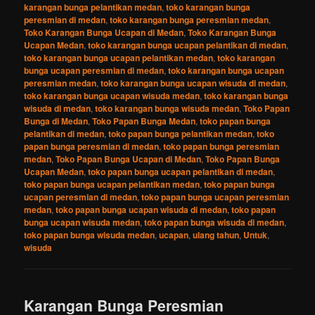
karangan bunga pelantikan medan
,
toko karangan bunga
peresmian di medan
,
toko karangan bunga peresmian medan
,
Toko Karangan Bunga Ucapan di Medan
,
Toko Karangan Bunga
Ucapan Medan
,
toko karangan bunga ucapan pelantikan di medan
,
toko karangan bunga ucapan pelantikan medan
,
toko karangan
bunga ucapan peresmian di medan
,
toko karangan bunga ucapan
peresmian medan
,
toko karangan bunga ucapan wisuda di medan
,
toko karangan bunga ucapan wisuda medan
,
toko karangan bunga
wisuda di medan
,
toko karangan bunga wisuda medan
,
Toko Papan
Bunga di Medan
,
Toko Papan Bunga Medan
,
toko papan bunga
pelantikan di medan
,
toko papan bunga pelantikan medan
,
toko
papan bunga peresmian di medan
,
toko papan bunga peresmian
medan
,
Toko Papan Bunga Ucapan di Medan
,
Toko Papan Bunga
Ucapan Medan
,
toko papan bunga ucapan pelantikan di medan
,
toko papan bunga ucapan pelantikan medan
,
toko papan bunga
ucapan peresmian di medan
,
toko papan bunga ucapan peresmian
medan
,
toko papan bunga ucapan wisuda di medan
,
toko papan
bunga ucapan wisuda medan
,
toko papan bunga wisuda di medan
,
toko papan bunga wisuda medan
,
ucapan
,
ulang tahun
,
Untuk
,
wisuda
Karangan Bunga Peresmian