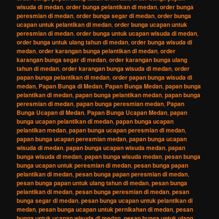
wisuda di medan
,
order bunga pelantikan di medan
,
order bunga
peresmian di medan
,
order bunga segar di medan
,
order bunga
ucapan untuk pelantikan di medan
,
order bunga ucapan untuk
peresmian di medan
,
order bunga untuk ucapan wisuda di medan
,
order bunga untuk ulang tahun di medan
,
order bunga wisuda di
medan
,
order karangan bunga pelantikan di medan
,
order
karangan bunga segar di medan
,
order karangan bunga ulang
tahun di medan
,
order karangan bunga wisuda di medan
,
order
papan bunga pelantikan di medan
,
order papan bunga wisuda di
medan
,
Papan Bunga di Medan
,
Papan Bunga Medan
,
papan bunga
pelantikan di medan
,
papan bunga pelantikan medan
,
papan bunga
peresmian di medan
,
papan bunga peresmian medan
,
Papan
Bunga Ucapan di Medan
,
Papan Bunga Ucapan Medan
,
papan
bunga ucapan pelantikan di medan
,
papan bunga ucapan
pelantikan medan
,
papan bunga ucapan peresmian di medan
,
papan bunga ucapan peresmian medan
,
papan bunga ucapan
wisuda di medan
,
papan bunga ucapan wisuda medan
,
papan
bunga wisuda di medan
,
papan bunga wisuda medan
,
pesan bunga
bunga ucapan untuk peresmian di medan
,
pesan bunga papan
pelantikan di medan
,
pesan bunga papan peresmian di medan
,
pesan bunga papan untuk ulang tahun di medan
,
pesan bunga
pelantikan di medan
,
pesan bunga peresmian di medan
,
pesan
bunga segar di medan
,
pesan bunga ucapan untuk pelantikan di
medan
,
pesan bunga ucapan untuk pernikahan di medan
,
pesan
bunga untuk ucapan wisuda di medan
,
pesan bunga untuk ulang