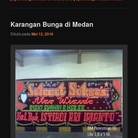
Karangan Bunga di Medan
Ditulis pada
Mei 12, 2016