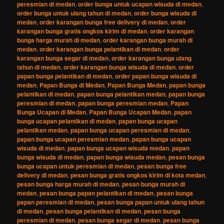
peresmian di medan
,
order bunga untuk ucapan wisuda di medan
,
order bunga untuk ulang tahun di medan
,
order bunga wisuda di
medan
,
order karangan bunga free delivery di medan
,
order
karangan bunga gratis ongkos kirim di medan
,
order karangan
bunga harga murah di medan
,
order karangan bunga murah di
medan
,
order karangan bunga pelantikan di medan
,
order
karangan bunga segar di medan
,
order karangan bunga ulang
tahun di medan
,
order karangan bunga wisuda di medan
,
order
papan bunga pelantikan di medan
,
order papan bunga wisuda di
medan
,
Papan Bunga di Medan
,
Papan Bunga Medan
,
papan bunga
pelantikan di medan
,
papan bunga pelantikan medan
,
papan bunga
peresmian di medan
,
papan bunga peresmian medan
,
Papan
Bunga Ucapan di Medan
,
Papan Bunga Ucapan Medan
,
papan
bunga ucapan pelantikan di medan
,
papan bunga ucapan
pelantikan medan
,
papan bunga ucapan peresmian di medan
,
papan bunga ucapan peresmian medan
,
papan bunga ucapan
wisuda di medan
,
papan bunga ucapan wisuda medan
,
papan
bunga wisuda di medan
,
papan bunga wisuda medan
,
pesan bunga
bunga ucapan untuk peresmian di medan
,
pesan bunga free
delivery di medan
,
pesan bunga gratis ongkos kirim di kota medan
,
pesan bunga harga murah di medan
,
pesan bunga murah di
medan
,
pesan bunga papan pelantikan di medan
,
pesan bunga
papan peresmian di medan
,
pesan bunga papan untuk ulang tahun
di medan
,
pesan bunga pelantikan di medan
,
pesan bunga
peresmian di medan
,
pesan bunga segar di medan
,
pesan bunga