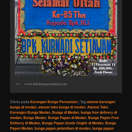
www.tokobungasumatera.com
Ditulis pada
Karangan Bunga Peresmian
|
Tag
alamat karangan
bunga di medan
,
alamat toko bunga di medan
,
Alamat Toko
Karangan Bunga Medan
,
Bunga di Medan
,
bunga free delivery di
medan
,
Bunga Medan
,
Bunga Papan di Medan
,
Bunga Papan Free
Delivery di Medan
,
Bunga Papan Gratis Ongkir di Medan
,
Bunga
Papan Medan
,
bunga papan pelantikan di medan
,
bunga papan