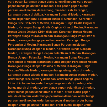
cara pesan karangan bunga ulang tahun di medan
,
cara pesan
papan bunga pelantikan di medan
,
cara pesan papan bunga
peresmian di medan
,
deliserdang
,
dimedan
,
kab
,
karangan
,
karangan bunga di delitua
,
Karangan Bunga di Medan
,
karangan
bunga di pancur batu
,
karangan bunga di tuntungan
,
Karangan
Bunga Free Delivery di Medan
,
Karangan Bunga Gratis Ongkir di
Medan
,
Karangan Bunga Gratis Ongkos Kirim di Medan
,
Karangan
Bunga Gratis Ongkos Kirim diMedan
,
Karangan Bunga Medan
,
karangan bunga murah di medan
,
Karangan Bunga Pelantikan di
Medan
,
karangan bunga pelantikan medan
,
Karangan Bunga
Peresmian di Medan
,
Karangan Bunga Peresmian Medan
,
Karangan Bunga Ucapan di Medan
,
Karangan Bunga Ucapan
Medan
,
Karangan Bunga Ucapan Pelantikan di Medan
,
Karangan
Bunga Ucapan Pelantikan Medan
,
Karangan Bunga Ucapan
Peresmian di Medan
,
Karangan Bunga Ucapan Peresmian Medan
,
Karangan Bunga Ucapan Wisuda di Medan
,
Karangan Bunga
Ucapan Wisuda Medan
,
karangan bunga ulang tahun di medan
,
karangan bunga wisuda di medan
,
karangan bunga wisuda medan
,
order bunga free delivery di medan
,
order bunga gratis ongkos
kirim di kota medan
,
order bunga harga murah di medan
,
order
bunga murah di medan
,
order bunga papan pelantikan di medan
,
order bunga papan ulang tahun di medan
,
order bunga papan
wisuda di medan
,
order bunga pelantikan di medan
,
order bunga
peresmian di medan
,
order bunga segar di medan
,
order bunga
ucapan untuk pelantikan di medan
,
order bunga ucapan untuk