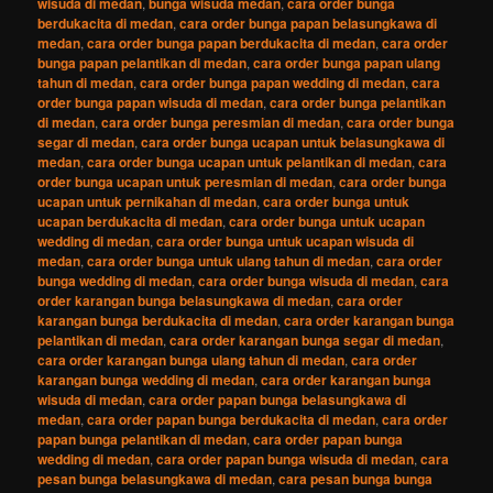
wisuda di medan
,
bunga wisuda medan
,
cara order bunga
berdukacita di medan
,
cara order bunga papan belasungkawa di
medan
,
cara order bunga papan berdukacita di medan
,
cara order
bunga papan pelantikan di medan
,
cara order bunga papan ulang
tahun di medan
,
cara order bunga papan wedding di medan
,
cara
order bunga papan wisuda di medan
,
cara order bunga pelantikan
di medan
,
cara order bunga peresmian di medan
,
cara order bunga
segar di medan
,
cara order bunga ucapan untuk belasungkawa di
medan
,
cara order bunga ucapan untuk pelantikan di medan
,
cara
order bunga ucapan untuk peresmian di medan
,
cara order bunga
ucapan untuk pernikahan di medan
,
cara order bunga untuk
ucapan berdukacita di medan
,
cara order bunga untuk ucapan
wedding di medan
,
cara order bunga untuk ucapan wisuda di
medan
,
cara order bunga untuk ulang tahun di medan
,
cara order
bunga wedding di medan
,
cara order bunga wisuda di medan
,
cara
order karangan bunga belasungkawa di medan
,
cara order
karangan bunga berdukacita di medan
,
cara order karangan bunga
pelantikan di medan
,
cara order karangan bunga segar di medan
,
cara order karangan bunga ulang tahun di medan
,
cara order
karangan bunga wedding di medan
,
cara order karangan bunga
wisuda di medan
,
cara order papan bunga belasungkawa di
medan
,
cara order papan bunga berdukacita di medan
,
cara order
papan bunga pelantikan di medan
,
cara order papan bunga
wedding di medan
,
cara order papan bunga wisuda di medan
,
cara
pesan bunga belasungkawa di medan
,
cara pesan bunga bunga