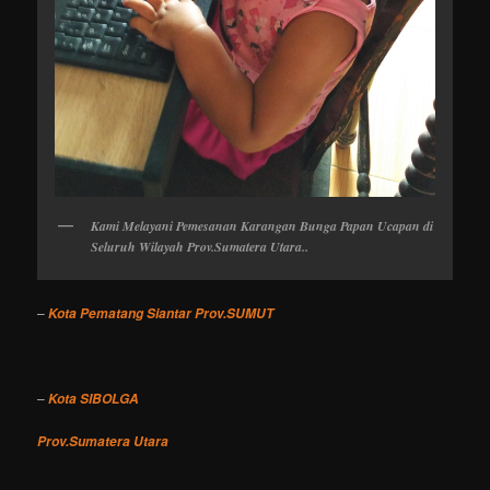
Kami Melayani Pemesanan Karangan Bunga Papan Ucapan di
Seluruh Wilayah Prov.Sumatera Utara..
–
Kota Pematang Siantar Prov.SUMUT
–
Kota SIBOLGA
Prov.Sumatera Utara