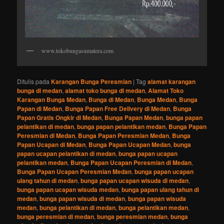
www.tokobungasumatera.com
Ditulis pada
Karangan Bunga Peresmian
|
Tag
alamat karangan
bunga di medan
,
alamat toko bunga di medan
,
Alamat Toko
Karangan Bunga Medan
,
Bunga di Medan
,
Bunga Medan
,
Bunga
Papan di Medan
,
Bunga Papan Free Delivery di Medan
,
Bunga
Papan Gratis Ongkir di Medan
,
Bunga Papan Medan
,
bunga papan
pelantikan di medan
,
bunga papan pelantikan medan
,
Bunga Papan
Peresmian di Medan
,
Bunga Papan Peresmian Medan
,
Bunga
Papan Ucapan di Medan
,
Bunga Papan Ucapan Medan
,
bunga
papan ucapan pelantikan di medan
,
bunga papan ucapan
pelantikan medan
,
Bunga Papan Ucapan Peresmian di Medan
,
Bunga Papan Ucapan Peresmian Medan
,
bunga papan ucapan
ulang tahun di medan
,
bunga papan ucapan wisuda di medan
,
bunga papan ucapan wisuda medan
,
bunga papan ulang tahun di
medan
,
bunga papan wisuda di medan
,
bunga papan wisuda
medan
,
bunga pelantikan di medan
,
bunga pelantikan medan
,
bunga peresmian di medan
,
bunga peresmian medan
,
bunga