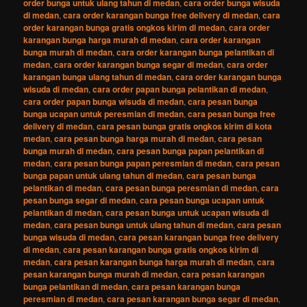
order bunga untuk ulang tahun di medan
,
cara order bunga wisuda
di medan
,
cara order karangan bunga free delivery di medan
,
cara
order karangan bunga gratis ongkos kirim di medan
,
cara order
karangan bunga harga murah di medan
,
cara order karangan
bunga murah di medan
,
cara order karangan bunga pelantikan di
medan
,
cara order karangan bunga segar di medan
,
cara order
karangan bunga ulang tahun di medan
,
cara order karangan bunga
wisuda di medan
,
cara order papan bunga pelantikan di medan
,
cara order papan bunga wisuda di medan
,
cara pesan bunga
bunga ucapan untuk peresmian di medan
,
cara pesan bunga free
delivery di medan
,
cara pesan bunga gratis ongkos kirim di kota
medan
,
cara pesan bunga harga murah di medan
,
cara pesan
bunga murah di medan
,
cara pesan bunga papan pelantikan di
medan
,
cara pesan bunga papan peresmian di medan
,
cara pesan
bunga papan untuk ulang tahun di medan
,
cara pesan bunga
pelantikan di medan
,
cara pesan bunga peresmian di medan
,
cara
pesan bunga segar di medan
,
cara pesan bunga ucapan untuk
pelantikan di medan
,
cara pesan bunga untuk ucapan wisuda di
medan
,
cara pesan bunga untuk ulang tahun di medan
,
cara pesan
bunga wisuda di medan
,
cara pesan karangan bunga free delivery
di medan
,
cara pesan karangan bunga gratis ongkos kirim di
medan
,
cara pesan karangan bunga harga murah di medan
,
cara
pesan karangan bunga murah di medan
,
cara pesan karangan
bunga pelantikan di medan
,
cara pesan karangan bunga
peresmian di medan
,
cara pesan karangan bunga segar di medan
,