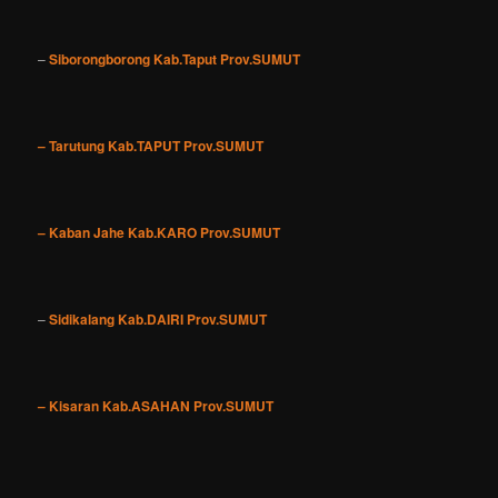
–
Siborongborong Kab.Taput Prov.SUMUT
– Tarutung Kab.TAPUT Prov.SUMUT
– Kaban Jahe Kab.KARO Prov.SUMUT
–
Sidikalang Kab.DAIRI Prov.SUMUT
– Kisaran Kab.ASAHAN Prov.SUMUT