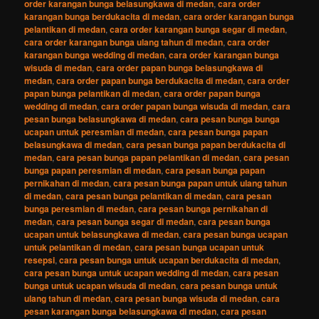
order karangan bunga belasungkawa di medan
,
cara order
karangan bunga berdukacita di medan
,
cara order karangan bunga
pelantikan di medan
,
cara order karangan bunga segar di medan
,
cara order karangan bunga ulang tahun di medan
,
cara order
karangan bunga wedding di medan
,
cara order karangan bunga
wisuda di medan
,
cara order papan bunga belasungkawa di
medan
,
cara order papan bunga berdukacita di medan
,
cara order
papan bunga pelantikan di medan
,
cara order papan bunga
wedding di medan
,
cara order papan bunga wisuda di medan
,
cara
pesan bunga belasungkawa di medan
,
cara pesan bunga bunga
ucapan untuk peresmian di medan
,
cara pesan bunga papan
belasungkawa di medan
,
cara pesan bunga papan berdukacita di
medan
,
cara pesan bunga papan pelantikan di medan
,
cara pesan
bunga papan peresmian di medan
,
cara pesan bunga papan
pernikahan di medan
,
cara pesan bunga papan untuk ulang tahun
di medan
,
cara pesan bunga pelantikan di medan
,
cara pesan
bunga peresmian di medan
,
cara pesan bunga pernikahan di
medan
,
cara pesan bunga segar di medan
,
cara pesan bunga
ucapan untuk belasungkawa di medan
,
cara pesan bunga ucapan
untuk pelantikan di medan
,
cara pesan bunga ucapan untuk
resepsi
,
cara pesan bunga untuk ucapan berdukacita di medan
,
cara pesan bunga untuk ucapan wedding di medan
,
cara pesan
bunga untuk ucapan wisuda di medan
,
cara pesan bunga untuk
ulang tahun di medan
,
cara pesan bunga wisuda di medan
,
cara
pesan karangan bunga belasungkawa di medan
,
cara pesan