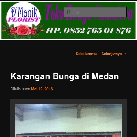
Langsung
Melayani Pemesanan karangan bunga papan ucapan di Kota Medan &
ke
Gratis Ongkir
Cari
konten
utama
Toko Karangan Bunga Medan HP.
081361155843
Menu
utama
Navigasi
←
Sebelumnya
Selanjutnya
→
Tulisan
Karangan Bunga di Medan
Ditulis pada
Mei 12, 2016