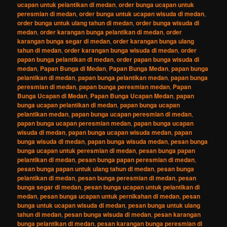
ucapan untuk pelantikan di medan
,
order bunga ucapan untuk
peresmian di medan
,
order bunga untuk ucapan wisuda di medan
,
order bunga untuk ulang tahun di medan
,
order bunga wisuda di
medan
,
order karangan bunga pelantikan di medan
,
order
karangan bunga segar di medan
,
order karangan bunga ulang
tahun di medan
,
order karangan bunga wisuda di medan
,
order
papan bunga pelantikan di medan
,
order papan bunga wisuda di
medan
,
Papan Bunga di Medan
,
Papan Bunga Medan
,
papan bunga
pelantikan di medan
,
papan bunga pelantikan medan
,
papan bunga
peresmian di medan
,
papan bunga peresmian medan
,
Papan
Bunga Ucapan di Medan
,
Papan Bunga Ucapan Medan
,
papan
bunga ucapan pelantikan di medan
,
papan bunga ucapan
pelantikan medan
,
papan bunga ucapan peresmian di medan
,
papan bunga ucapan peresmian medan
,
papan bunga ucapan
wisuda di medan
,
papan bunga ucapan wisuda medan
,
papan
bunga wisuda di medan
,
papan bunga wisuda medan
,
pesan bunga
bunga ucapan untuk peresmian di medan
,
pesan bunga papan
pelantikan di medan
,
pesan bunga papan peresmian di medan
,
pesan bunga papan untuk ulang tahun di medan
,
pesan bunga
pelantikan di medan
,
pesan bunga peresmian di medan
,
pesan
bunga segar di medan
,
pesan bunga ucapan untuk pelantikan di
medan
,
pesan bunga ucapan untuk pernikahan di medan
,
pesan
bunga untuk ucapan wisuda di medan
,
pesan bunga untuk ulang
tahun di medan
,
pesan bunga wisuda di medan
,
pesan karangan
bunga pelantikan di medan
,
pesan karangan bunga peresmian di