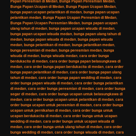
Papan Peresmian di Medan
,
Bunga Papan Peresmian Medan
,
Bunga Papan Ucapan di Medan
,
Bunga Papan Ucapan Medan
,
bunga papan ucapan pelantikan di medan
,
bunga papan ucapan
pelantikan medan
,
Bunga Papan Ucapan Peresmian di Medan
,
Bunga Papan Ucapan Peresmian Medan
,
bunga papan ucapan
ulang tahun di medan
,
bunga papan ucapan wisuda di medan
,
bunga papan ucapan wisuda medan
,
bunga papan ulang tahun di
medan
,
bunga papan wisuda di medan
,
bunga papan wisuda
medan
,
bunga pelantikan di medan
,
bunga pelantikan medan
,
bunga peresmian di medan
,
bunga peresmian medan
,
bunga
wisuda di medan
,
bunga wisuda medan
,
cara order bunga
berdukacita di medan
,
cara order bunga papan belasungkawa di
medan
,
cara order bunga papan berdukacita di medan
,
cara order
bunga papan pelantikan di medan
,
cara order bunga papan ulang
tahun di medan
,
cara order bunga papan wedding di medan
,
cara
order bunga papan wisuda di medan
,
cara order bunga pelantikan
di medan
,
cara order bunga peresmian di medan
,
cara order bunga
segar di medan
,
cara order bunga ucapan untuk belasungkawa di
medan
,
cara order bunga ucapan untuk pelantikan di medan
,
cara
order bunga ucapan untuk peresmian di medan
,
cara order bunga
ucapan untuk pernikahan di medan
,
cara order bunga untuk
ucapan berdukacita di medan
,
cara order bunga untuk ucapan
wedding di medan
,
cara order bunga untuk ucapan wisuda di
medan
,
cara order bunga untuk ulang tahun di medan
,
cara order
bunga wedding di medan
,
cara order bunga wisuda di medan
,
cara