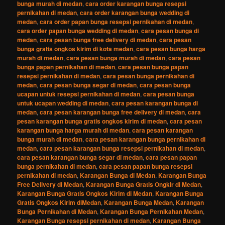
bunga murah di medan
,
cara order karangan bunga resepsi
pernikahan di medan
,
cara order karangan bunga wedding di
medan
,
cara order papan bunga resepsi pernikahan di medan
,
cara order papan bunga wedding di medan
,
cara pesan bunga di
medan
,
cara pesan bunga free delivery di medan
,
cara pesan
bunga gratis ongkos kirim di kota medan
,
cara pesan bunga harga
murah di medan
,
cara pesan bunga murah di medan
,
cara pesan
bunga papan pernikahan di medan
,
cara pesan bunga papan
resepsi pernikahan di medan
,
cara pesan bunga pernikahan di
medan
,
cara pesan bunga segar di medan
,
cara pesan bunga
ucapan untuk resepsi pernikahan di medan
,
cara pesan bunga
untuk ucapan wedding di medan
,
cara pesan karangan bunga di
medan
,
cara pesan karangan bunga free delivery di medan
,
cara
pesan karangan bunga gratis ongkos kirim di medan
,
cara pesan
karangan bunga harga murah di medan
,
cara pesan karangan
bunga murah di medan
,
cara pesan karangan bunga pernikahan di
medan
,
cara pesan karangan bunga resepsi pernikahan di medan
,
cara pesan karangan bunga segar di medan
,
cara pesan papan
bunga pernikahan di medan
,
cara pesan papan bunga resepsi
pernikahan di medan
,
Karangan Bunga di Medan
,
Karangan Bunga
Free Delivery di Medan
,
Karangan Bunga Gratis Ongkir di Medan
,
Karangan Bunga Gratis Ongkos Kirim di Medan
,
Karangan Bunga
Gratis Ongkos Kirim diMedan
,
Karangan Bunga Medan
,
Karangan
Bunga Pernikahan di Medan
,
Karangan Bunga Pernikahan Medan
,
Karangan Bunga resepsi pernikahan di medan
,
Karangan Bunga