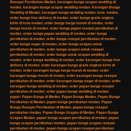
Resepsi Pernikahan Medan
,
karangan bunga ucapan wedding di
medan
,
karangan bunga ucapan wedding medan
,
Karangan Bunga
Wedding di Medan
,
karangan bunga wedding medan
,
kota
,
medan
,
order bunga free delivery di medan
,
order bunga gratis ongkos
kirim di kota medan
,
order bunga harga murah di medan
,
order
bunga murah di medan
,
order bunga papan resepsi pernikahan di
medan
,
order bunga papan wedding di medan
,
order bunga
pernikahan di medan
,
order bunga resepsi pernikahan di medan
,
order bunga segar di medan
,
order bunga ucapan untuk
pernikahan di medan
,
order bunga ucapan untuk resepsi
pernikahan di medan
,
order bunga untuk ucapan wedding di
medan
,
order bunga wedding di medan
,
order karangan bunga free
delivery di medan
,
order karangan bunga gratis ongkos kirim di
medan
,
order karangan bunga harga murah di medan
,
order
karangan bunga murah di medan
,
order karangan bunga resepsi
pernikahan di medan
,
order karangan bunga segar di medan
,
order
karangan bunga wedding di medan
,
order papan bunga resepsi
pernikahan di medan
,
order papan bunga wedding di medan
,
papan
,
Papan Bunga di Medan
,
Papan Bunga Medan
,
Papan Bunga
Pernikahan di Medan
,
papan bunga pernikahan medan
,
Papan
Bunga Resepsi Pernikahan di Medan
,
papan bunga resepsi
pernikahan medan
,
Papan Bunga Ucapan di Medan
,
Papan Bunga
Ucapan Medan
,
papan bunga ucapan pernikahan di medan
,
papan
bunga ucapan pernikahan medan
,
papan bunga ucapan resepsi
pernikahan di medan
,
papan bunga ucapan resepsi pernikahan