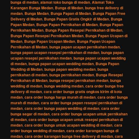
bunga di medan
,
alamat toko bunga di medan
,
Alamat Toko
Karangan Bunga Medan
,
Bunga di Medan
,
bunga free delivery di
medan
,
Bunga Medan
,
Bunga Papan di Medan
,
Bunga Papan Free
Delivery di Medan
,
Bunga Papan Gratis Ongkir di Medan
,
Bunga
Papan Medan
,
Bunga Papan Pernikahan di Medan
,
Bunga Papan
Pernikahan Medan
,
Bunga Papan Resepsi Pernikahan di Medan
,
Bunga Papan Resepsi Pernikahan Medan
,
Bunga Papan Ucapan di
Medan
,
Bunga Papan Ucapan Medan
,
Bunga Papan Ucapan
Pernikahan di Medan
,
bunga papan ucapan pernikahan medan
,
bunga papan ucapan resepsi pernikahan di medan
,
bunga papan
ucapan resepsi pernikahan medan
,
bunga papan ucapan wedding
di medan
,
bunga papan ucapan wedding medan
,
Bunga Papan
Wedding di Medan
,
bunga papan wedding medan
,
bunga
pernikahan di medan
,
bunga pernikahan medan
,
Bunga Resepsi
Pernikahan di Medan
,
bunga resepsi pernikahan medan
,
bunga
wedding di medan
,
bunga wedding medan
,
cara order bunga free
delivery di medan
,
cara order bunga gratis ongkos kirim di kota
medan
,
cara order bunga harga murah di medan
,
cara order bunga
murah di medan
,
cara order bunga papan resepsi pernikahan di
medan
,
cara order bunga papan wedding di medan
,
cara order
bunga segar di medan
,
cara order bunga ucapan untuk pernikahan
di medan
,
cara order bunga ucapan untuk resepsi pernikahan di
medan
,
cara order bunga untuk ucapan wedding di medan
,
cara
order bunga wedding di medan
,
cara order karangan bunga di
medan
,
cara order karangan bunga free delivery di medan
,
cara