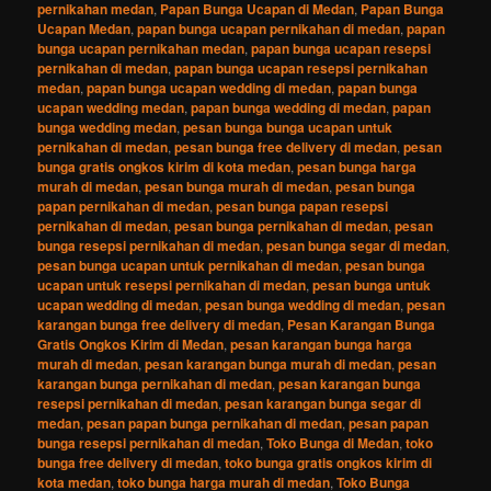
pernikahan medan
,
Papan Bunga Ucapan di Medan
,
Papan Bunga
Ucapan Medan
,
papan bunga ucapan pernikahan di medan
,
papan
bunga ucapan pernikahan medan
,
papan bunga ucapan resepsi
pernikahan di medan
,
papan bunga ucapan resepsi pernikahan
medan
,
papan bunga ucapan wedding di medan
,
papan bunga
ucapan wedding medan
,
papan bunga wedding di medan
,
papan
bunga wedding medan
,
pesan bunga bunga ucapan untuk
pernikahan di medan
,
pesan bunga free delivery di medan
,
pesan
bunga gratis ongkos kirim di kota medan
,
pesan bunga harga
murah di medan
,
pesan bunga murah di medan
,
pesan bunga
papan pernikahan di medan
,
pesan bunga papan resepsi
pernikahan di medan
,
pesan bunga pernikahan di medan
,
pesan
bunga resepsi pernikahan di medan
,
pesan bunga segar di medan
,
pesan bunga ucapan untuk pernikahan di medan
,
pesan bunga
ucapan untuk resepsi pernikahan di medan
,
pesan bunga untuk
ucapan wedding di medan
,
pesan bunga wedding di medan
,
pesan
karangan bunga free delivery di medan
,
Pesan Karangan Bunga
Gratis Ongkos Kirim di Medan
,
pesan karangan bunga harga
murah di medan
,
pesan karangan bunga murah di medan
,
pesan
karangan bunga pernikahan di medan
,
pesan karangan bunga
resepsi pernikahan di medan
,
pesan karangan bunga segar di
medan
,
pesan papan bunga pernikahan di medan
,
pesan papan
bunga resepsi pernikahan di medan
,
Toko Bunga di Medan
,
toko
bunga free delivery di medan
,
toko bunga gratis ongkos kirim di
kota medan
,
toko bunga harga murah di medan
,
Toko Bunga