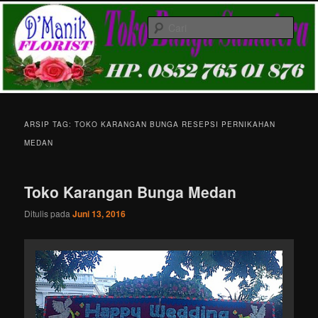
Langsung
Langsung
Melayani Pemesanan karangan bunga papan ucapan di Kota Medan &
ke
ke
Gratis Ongkir
Cari
konten
konten
utama
sekunder
Toko Karangan Bunga Medan HP.
081361155843
Menu
utama
ARSIP TAG:
TOKO KARANGAN BUNGA RESEPSI PERNIKAHAN
MEDAN
Toko Karangan Bunga Medan
Ditulis pada
Juni 13, 2016