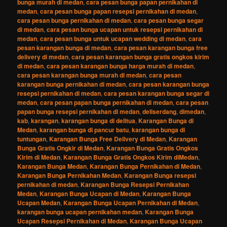
bunga murah di medan
,
cara pesan bunga papan pernikahan di
medan
,
cara pesan bunga papan resepsi pernikahan di medan
,
cara pesan bunga pernikahan di medan
,
cara pesan bunga segar
di medan
,
cara pesan bunga ucapan untuk resepsi pernikahan di
medan
,
cara pesan bunga untuk ucapan wedding di medan
,
cara
pesan karangan bunga di medan
,
cara pesan karangan bunga free
delivery di medan
,
cara pesan karangan bunga gratis ongkos kirim
di medan
,
cara pesan karangan bunga harga murah di medan
,
cara pesan karangan bunga murah di medan
,
cara pesan
karangan bunga pernikahan di medan
,
cara pesan karangan bunga
resepsi pernikahan di medan
,
cara pesan karangan bunga segar di
medan
,
cara pesan papan bunga pernikahan di medan
,
cara pesan
papan bunga resepsi pernikahan di medan
,
deliserdang
,
dimedan
,
kab
,
karangan
,
karangan bunga di delitua
,
Karangan Bunga di
Medan
,
karangan bunga di pancur batu
,
karangan bunga di
tuntungan
,
Karangan Bunga Free Delivery di Medan
,
Karangan
Bunga Gratis Ongkir di Medan
,
Karangan Bunga Gratis Ongkos
Kirim di Medan
,
Karangan Bunga Gratis Ongkos Kirim diMedan
,
Karangan Bunga Medan
,
Karangan Bunga Pernikahan di Medan
,
Karangan Bunga Pernikahan Medan
,
Karangan Bunga resepsi
pernikahan di medan
,
Karangan Bunga Resepsi Pernikahan
Medan
,
Karangan Bunga Ucapan di Medan
,
Karangan Bunga
Ucapan Medan
,
Karangan Bunga Ucapan Pernikahan di Medan
,
karangan bunga ucapan pernikahan medan
,
Karangan Bunga
Ucapan Resepsi Pernikahan di Medan
,
Karangan Bunga Ucapan