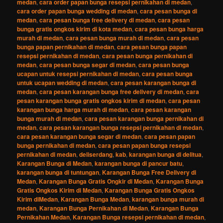
medan
,
cara order papan bunga resepsi pernikahan di medan
,
cara order papan bunga wedding di medan
,
cara pesan bunga di
medan
,
cara pesan bunga free delivery di medan
,
cara pesan
bunga gratis ongkos kirim di kota medan
,
cara pesan bunga harga
murah di medan
,
cara pesan bunga murah di medan
,
cara pesan
bunga papan pernikahan di medan
,
cara pesan bunga papan
resepsi pernikahan di medan
,
cara pesan bunga pernikahan di
medan
,
cara pesan bunga segar di medan
,
cara pesan bunga
ucapan untuk resepsi pernikahan di medan
,
cara pesan bunga
untuk ucapan wedding di medan
,
cara pesan karangan bunga di
medan
,
cara pesan karangan bunga free delivery di medan
,
cara
pesan karangan bunga gratis ongkos kirim di medan
,
cara pesan
karangan bunga harga murah di medan
,
cara pesan karangan
bunga murah di medan
,
cara pesan karangan bunga pernikahan di
medan
,
cara pesan karangan bunga resepsi pernikahan di medan
,
cara pesan karangan bunga segar di medan
,
cara pesan papan
bunga pernikahan di medan
,
cara pesan papan bunga resepsi
pernikahan di medan
,
deliserdang
,
kab
,
karangan bunga di delitua
,
Karangan Bunga di Medan
,
karangan bunga di pancur batu
,
karangan bunga di tuntungan
,
Karangan Bunga Free Delivery di
Medan
,
Karangan Bunga Gratis Ongkir di Medan
,
Karangan Bunga
Gratis Ongkos Kirim di Medan
,
Karangan Bunga Gratis Ongkos
Kirim diMedan
,
Karangan Bunga Medan
,
karangan bunga murah di
medan
,
Karangan Bunga Pernikahan di Medan
,
Karangan Bunga
Pernikahan Medan
,
Karangan Bunga resepsi pernikahan di medan
,