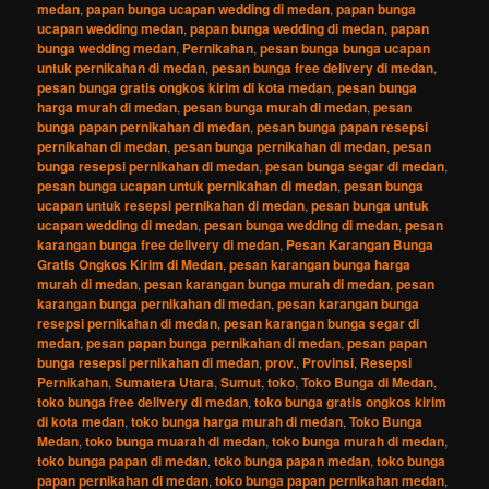
medan
,
papan bunga ucapan wedding di medan
,
papan bunga
ucapan wedding medan
,
papan bunga wedding di medan
,
papan
bunga wedding medan
,
Pernikahan
,
pesan bunga bunga ucapan
untuk pernikahan di medan
,
pesan bunga free delivery di medan
,
pesan bunga gratis ongkos kirim di kota medan
,
pesan bunga
harga murah di medan
,
pesan bunga murah di medan
,
pesan
bunga papan pernikahan di medan
,
pesan bunga papan resepsi
pernikahan di medan
,
pesan bunga pernikahan di medan
,
pesan
bunga resepsi pernikahan di medan
,
pesan bunga segar di medan
,
pesan bunga ucapan untuk pernikahan di medan
,
pesan bunga
ucapan untuk resepsi pernikahan di medan
,
pesan bunga untuk
ucapan wedding di medan
,
pesan bunga wedding di medan
,
pesan
karangan bunga free delivery di medan
,
Pesan Karangan Bunga
Gratis Ongkos Kirim di Medan
,
pesan karangan bunga harga
murah di medan
,
pesan karangan bunga murah di medan
,
pesan
karangan bunga pernikahan di medan
,
pesan karangan bunga
resepsi pernikahan di medan
,
pesan karangan bunga segar di
medan
,
pesan papan bunga pernikahan di medan
,
pesan papan
bunga resepsi pernikahan di medan
,
prov.
,
Provinsi
,
Resepsi
Pernikahan
,
Sumatera Utara
,
Sumut
,
toko
,
Toko Bunga di Medan
,
toko bunga free delivery di medan
,
toko bunga gratis ongkos kirim
di kota medan
,
toko bunga harga murah di medan
,
Toko Bunga
Medan
,
toko bunga muarah di medan
,
toko bunga murah di medan
,
toko bunga papan di medan
,
toko bunga papan medan
,
toko bunga
papan pernikahan di medan
,
toko bunga papan pernikahan medan
,