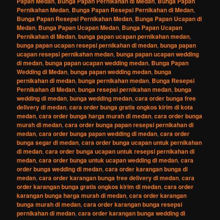
Papan Medan
,
Bunga Papan Pernikahan di Medan
,
Bunga Papan
Pernikahan Medan
,
Bunga Papan Resepsi Pernikahan di Medan
,
Bunga Papan Resepsi Pernikahan Medan
,
Bunga Papan Ucapan di
Medan
,
Bunga Papan Ucapan Medan
,
Bunga Papan Ucapan
Pernikahan di Medan
,
bunga papan ucapan pernikahan medan
,
bunga papan ucapan resepsi pernikahan di medan
,
bunga papan
ucapan resepsi pernikahan medan
,
bunga papan ucapan wedding
di medan
,
bunga papan ucapan wedding medan
,
Bunga Papan
Wedding di Medan
,
bunga papan wedding medan
,
bunga
pernikahan di medan
,
bunga pernikahan medan
,
Bunga Resepsi
Pernikahan di Medan
,
bunga resepsi pernikahan medan
,
bunga
wedding di medan
,
bunga wedding medan
,
cara order bunga free
delivery di medan
,
cara order bunga gratis ongkos kirim di kota
medan
,
cara order bunga harga murah di medan
,
cara order bunga
murah di medan
,
cara order bunga papan resepsi pernikahan di
medan
,
cara order bunga papan wedding di medan
,
cara order
bunga segar di medan
,
cara order bunga ucapan untuk pernikahan
di medan
,
cara order bunga ucapan untuk resepsi pernikahan di
medan
,
cara order bunga untuk ucapan wedding di medan
,
cara
order bunga wedding di medan
,
cara order karangan bunga di
medan
,
cara order karangan bunga free delivery di medan
,
cara
order karangan bunga gratis ongkos kirim di medan
,
cara order
karangan bunga harga murah di medan
,
cara order karangan
bunga murah di medan
,
cara order karangan bunga resepsi
pernikahan di medan
,
cara order karangan bunga wedding di