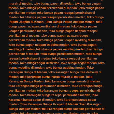
murah di medan
,
toko bunga papan di medan
,
toko bunga papan
medan
,
toko bunga papan pernikahan di medan
,
toko bunga papan
pernikahan medan
,
toko bunga papan resepsi pernikahan di
medan
,
toko bunga papan resepsi pernikahan medan
,
Toko Bunga
Papan Ucapan di Medan
,
Toko Bunga Papan Ucapan Medan
,
toko
bunga papan ucapan pernikahan di medan
,
toko bunga papan
ucapan pernikahan medan
,
toko bunga papan ucapan resepsi
pernikahan di medan
,
toko bunga papan ucapan resepsi
pernikahan medan
,
toko bunga papan ucapan wedding di medan
,
toko bunga papan ucapan wedding medan
,
toko bunga papan
wedding di medan
,
toko bunga papan wedding medan
,
toko bunga
pernikahan di medan
,
toko bunga pernikahan medan
,
toko bunga
resepsi pernikahan di medan
,
toko bunga resepsi pernikahan
medan
,
toko bunga segar di medan
,
toko bunga segar medan
,
toko
bunga wedding di medan
,
toko bunga wedding medan
,
Toko
Karangan Bunga di Medan
,
toko karangan bunga free delivery di
medan
,
toko karangan bunga harga murah di medan
,
Toko
Karangan Bunga Medan
,
toko karangan bunga murah di medan
,
toko karangan bunga pernikahan di medan
,
toko karangan bunga
pernikahan medan
,
toko karangan bunga resepsi pernikahan di
medan
,
toko karangan bunga resepsi pernikahan medan
,
toko
karangan bunga segar di medan
,
toko karangan bunga segar
medan
,
Toko Karangan Bunga Ucapan di Medan
,
Toko Karangan
Bunga Ucapan Medan
,
toko karangan bunga ucapan pernikahan di
medan
,
toko karangan bunga ucapan pernikahan medan
,
toko