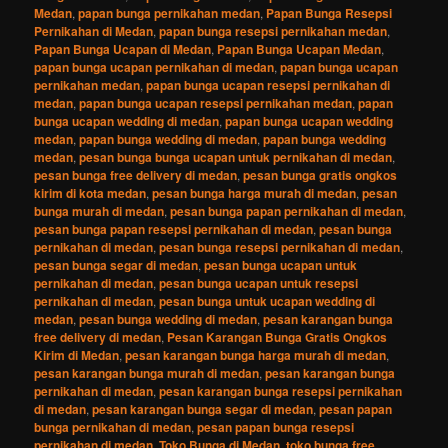
Medan
,
papan bunga pernikahan medan
,
Papan Bunga Resepsi
Pernikahan di Medan
,
papan bunga resepsi pernikahan medan
,
Papan Bunga Ucapan di Medan
,
Papan Bunga Ucapan Medan
,
papan bunga ucapan pernikahan di medan
,
papan bunga ucapan
pernikahan medan
,
papan bunga ucapan resepsi pernikahan di
medan
,
papan bunga ucapan resepsi pernikahan medan
,
papan
bunga ucapan wedding di medan
,
papan bunga ucapan wedding
medan
,
papan bunga wedding di medan
,
papan bunga wedding
medan
,
pesan bunga bunga ucapan untuk pernikahan di medan
,
pesan bunga free delivery di medan
,
pesan bunga gratis ongkos
kirim di kota medan
,
pesan bunga harga murah di medan
,
pesan
bunga murah di medan
,
pesan bunga papan pernikahan di medan
,
pesan bunga papan resepsi pernikahan di medan
,
pesan bunga
pernikahan di medan
,
pesan bunga resepsi pernikahan di medan
,
pesan bunga segar di medan
,
pesan bunga ucapan untuk
pernikahan di medan
,
pesan bunga ucapan untuk resepsi
pernikahan di medan
,
pesan bunga untuk ucapan wedding di
medan
,
pesan bunga wedding di medan
,
pesan karangan bunga
free delivery di medan
,
Pesan Karangan Bunga Gratis Ongkos
Kirim di Medan
,
pesan karangan bunga harga murah di medan
,
pesan karangan bunga murah di medan
,
pesan karangan bunga
pernikahan di medan
,
pesan karangan bunga resepsi pernikahan
di medan
,
pesan karangan bunga segar di medan
,
pesan papan
bunga pernikahan di medan
,
pesan papan bunga resepsi
pernikahan di medan
,
Toko Bunga di Medan
,
toko bunga free