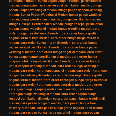
pernikahan medan
,
bunga papan ucapan resepsi pernikahan di
medan
,
bunga papan ucapan resepsi pernikahan medan
,
bunga
papan ucapan wedding di medan
,
bunga papan ucapan wedding
medan
,
Bunga Papan Wedding di Medan
,
bunga papan wedding
medan
,
bunga pernikahan di medan
,
bunga pernikahan medan
,
Bunga Resepsi Pernikahan di Medan
,
bunga resepsi pernikahan
medan
,
bunga wedding di medan
,
bunga wedding medan
,
cara
order bunga free delivery di medan
,
cara order bunga gratis
ongkos kirim di kota medan
,
cara order bunga harga murah di
medan
,
cara order bunga murah di medan
,
cara order bunga
papan resepsi pernikahan di medan
,
cara order bunga papan
wedding di medan
,
cara order bunga segar di medan
,
cara order
bunga ucapan untuk pernikahan di medan
,
cara order bunga
ucapan untuk resepsi pernikahan di medan
,
cara order bunga
untuk ucapan wedding di medan
,
cara order bunga wedding di
medan
,
cara order karangan bunga di medan
,
cara order karangan
bunga free delivery di medan
,
cara order karangan bunga gratis
ongkos kirim di medan
,
cara order karangan bunga harga murah di
medan
,
cara order karangan bunga murah di medan
,
cara order
karangan bunga resepsi pernikahan di medan
,
cara order
karangan bunga wedding di medan
,
cara order papan bunga
resepsi pernikahan di medan
,
cara order papan bunga wedding di
medan
,
cara pesan bunga di medan
,
cara pesan bunga free
delivery di medan
,
cara pesan bunga gratis ongkos kirim di kota
medan
,
cara pesan bunga harga murah di medan
,
cara pesan