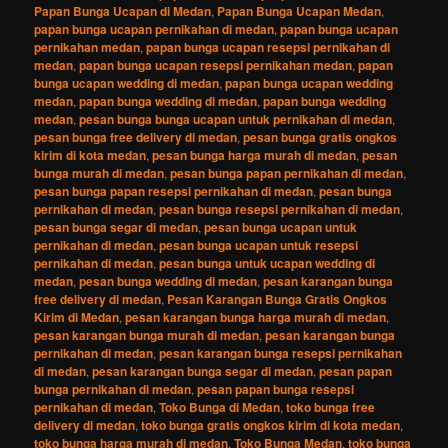
Papan Bunga Ucapan di Medan
,
Papan Bunga Ucapan Medan
,
papan bunga ucapan pernikahan di medan
,
papan bunga ucapan
pernikahan medan
,
papan bunga ucapan resepsi pernikahan di
medan
,
papan bunga ucapan resepsi pernikahan medan
,
papan
bunga ucapan wedding di medan
,
papan bunga ucapan wedding
medan
,
papan bunga wedding di medan
,
papan bunga wedding
medan
,
pesan bunga bunga ucapan untuk pernikahan di medan
,
pesan bunga free delivery di medan
,
pesan bunga gratis ongkos
kirim di kota medan
,
pesan bunga harga murah di medan
,
pesan
bunga murah di medan
,
pesan bunga papan pernikahan di medan
,
pesan bunga papan resepsi pernikahan di medan
,
pesan bunga
pernikahan di medan
,
pesan bunga resepsi pernikahan di medan
,
pesan bunga segar di medan
,
pesan bunga ucapan untuk
pernikahan di medan
,
pesan bunga ucapan untuk resepsi
pernikahan di medan
,
pesan bunga untuk ucapan wedding di
medan
,
pesan bunga wedding di medan
,
pesan karangan bunga
free delivery di medan
,
Pesan Karangan Bunga Gratis Ongkos
Kirim di Medan
,
pesan karangan bunga harga murah di medan
,
pesan karangan bunga murah di medan
,
pesan karangan bunga
pernikahan di medan
,
pesan karangan bunga resepsi pernikahan
di medan
,
pesan karangan bunga segar di medan
,
pesan papan
bunga pernikahan di medan
,
pesan papan bunga resepsi
pernikahan di medan
,
Toko Bunga di Medan
,
toko bunga free
delivery di medan
,
toko bunga gratis ongkos kirim di kota medan
,
toko bunga harga murah di medan
,
Toko Bunga Medan
,
toko bunga