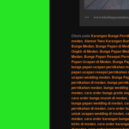
www.tokobungasumatera
Ditulis pada
Karangan Bunga Perni
medan
,
Alamat Toko Karangan Bu
Bunga Medan
,
Bunga Papan di Me
Ongkir di Medan
,
Bunga Papan Me
Medan
,
Bunga Papan Resepsi Pern
Papan Ucapan di Medan
,
Bunga Pa
bunga papan ucapan pernikahan 
papan ucapan resepsi pernikahan
ucapan wedding medan
,
Bunga Pap
pernikahan di medan
,
bunga perni
pernikahan medan
,
bunga wedding
medan
,
cara order bunga gratis on
cara order bunga murah di medan
,
bunga papan wedding di medan
,
ca
pernikahan di medan
,
cara order b
untuk ucapan wedding di medan
,
c
medan
,
cara order karangan bunga 
kirim di medan
,
cara order karang
di medan
,
cara order karangan bun