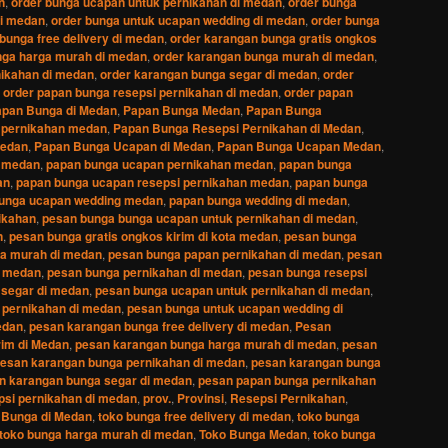
n
,
order bunga ucapan untuk pernikahan di medan
,
order bunga
di medan
,
order bunga untuk ucapan wedding di medan
,
order bunga
bunga free delivery di medan
,
order karangan bunga gratis ongkos
nga harga murah di medan
,
order karangan bunga murah di medan
,
nikahan di medan
,
order karangan bunga segar di medan
,
order
,
order papan bunga resepsi pernikahan di medan
,
order papan
pan Bunga di Medan
,
Papan Bunga Medan
,
Papan Bunga
 pernikahan medan
,
Papan Bunga Resepsi Pernikahan di Medan
,
medan
,
Papan Bunga Ucapan di Medan
,
Papan Bunga Ucapan Medan
,
i medan
,
papan bunga ucapan pernikahan medan
,
papan bunga
an
,
papan bunga ucapan resepsi pernikahan medan
,
papan bunga
unga ucapan wedding medan
,
papan bunga wedding di medan
,
ikahan
,
pesan bunga bunga ucapan untuk pernikahan di medan
,
n
,
pesan bunga gratis ongkos kirim di kota medan
,
pesan bunga
a murah di medan
,
pesan bunga papan pernikahan di medan
,
pesan
i medan
,
pesan bunga pernikahan di medan
,
pesan bunga resepsi
 segar di medan
,
pesan bunga ucapan untuk pernikahan di medan
,
 pernikahan di medan
,
pesan bunga untuk ucapan wedding di
edan
,
pesan karangan bunga free delivery di medan
,
Pesan
rim di Medan
,
pesan karangan bunga harga murah di medan
,
pesan
esan karangan bunga pernikahan di medan
,
pesan karangan bunga
n karangan bunga segar di medan
,
pesan papan bunga pernikahan
psi pernikahan di medan
,
prov.
,
Provinsi
,
Resepsi Pernikahan
,
 Bunga di Medan
,
toko bunga free delivery di medan
,
toko bunga
toko bunga harga murah di medan
,
Toko Bunga Medan
,
toko bunga