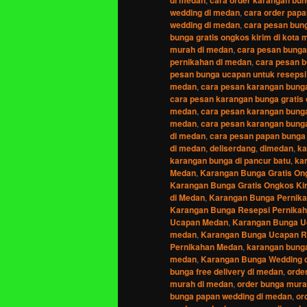
wedding di medan
,
cara order papa
wedding di medan
,
cara pesan bun
bunga gratis ongkos kirim di kota
murah di medan
,
cara pesan bunga
pernikahan di medan
,
cara pesan b
pesan bunga ucapan untuk resepsi
medan
,
cara pesan karangan bung
cara pesan karangan bunga gratis 
medan
,
cara pesan karangan bung
medan
,
cara pesan karangan bunga
di medan
,
cara pesan papan bunga
di medan
,
deliserdang
,
dimedan
,
ka
karangan bunga di pancur batu
,
ka
Medan
,
Karangan Bunga Gratis Ong
Karangan Bunga Gratis Ongkos Ki
di Medan
,
Karangan Bunga Pernik
Karangan Bunga Resepsi Pernika
Ucapan Medan
,
Karangan Bunga U
medan
,
Karangan Bunga Ucapan Re
Pernikahan Medan
,
karangan bung
medan
,
Karangan Bunga Wedding 
bunga free delivery di medan
,
orde
murah di medan
,
order bunga mura
bunga papan wedding di medan
,
or