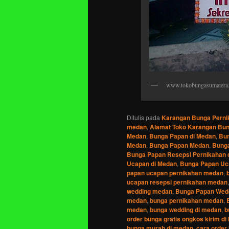
www.tokobungasumatera
Ditulis pada
Karangan Bunga Perni
medan
,
Alamat Toko Karangan Bu
Medan
,
Bunga Papan di Medan
,
Bun
Medan
,
Bunga Papan Medan
,
Bunga
Bunga Papan Resepsi Pernikahan 
Ucapan di Medan
,
Bunga Papan Uc
papan ucapan pernikahan medan
,
ucapan resepsi pernikahan medan
wedding medan
,
Bunga Papan Wedd
medan
,
bunga pernikahan medan
,
medan
,
bunga wedding di medan
,
b
order bunga gratis ongkos kirim d
bunga murah di medan
,
cara order