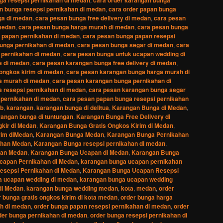
n bunga resepsi pernikahan di medan
,
cara order papan bunga
ga di medan
,
cara pesan bunga free delivery di medan
,
cara pesan
 medan
,
cara pesan bunga harga murah di medan
,
cara pesan bunga
 papan pernikahan di medan
,
cara pesan bunga papan resepsi
unga pernikahan di medan
,
cara pesan bunga segar di medan
,
cara
 pernikahan di medan
,
cara pesan bunga untuk ucapan wedding di
a di medan
,
cara pesan karangan bunga free delivery di medan
,
ongkos kirim di medan
,
cara pesan karangan bunga harga murah di
a murah di medan
,
cara pesan karangan bunga pernikahan di
 resepsi pernikahan di medan
,
cara pesan karangan bunga segar
 pernikahan di medan
,
cara pesan papan bunga resepsi pernikahan
b
,
karangan
,
karangan bunga di delitua
,
Karangan Bunga di Medan
,
rangan bunga di tuntungan
,
Karangan Bunga Free Delivery di
kir di Medan
,
Karangan Bunga Gratis Ongkos Kirim di Medan
,
rim diMedan
,
Karangan Bunga Medan
,
Karangan Bunga Pernikahan
ahan Medan
,
Karangan Bunga resepsi pernikahan di medan
,
han Medan
,
Karangan Bunga Ucapan di Medan
,
Karangan Bunga
capan Pernikahan di Medan
,
karangan bunga ucapan pernikahan
sepsi Pernikahan di Medan
,
Karangan Bunga Ucapan Resepsi
a ucapan wedding di medan
,
karangan bunga ucapan wedding
di Medan
,
karangan bunga wedding medan
,
kota
,
medan
,
order
r bunga gratis ongkos kirim di kota medan
,
order bunga harga
h di medan
,
order bunga papan resepsi pernikahan di medan
,
order
der bunga pernikahan di medan
,
order bunga resepsi pernikahan di