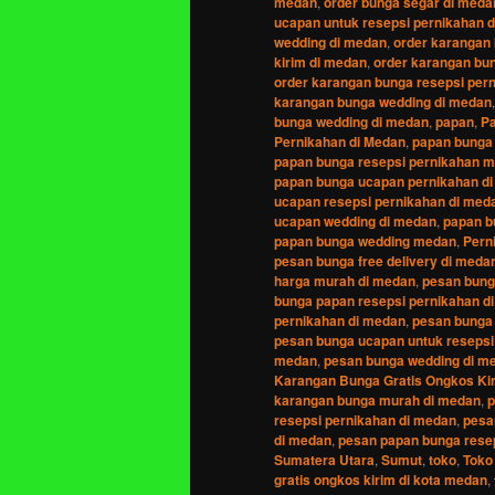
medan
,
order bunga segar di meda
ucapan untuk resepsi pernikahan 
wedding di medan
,
order karangan 
kirim di medan
,
order karangan bu
order karangan bunga resepsi per
karangan bunga wedding di medan
bunga wedding di medan
,
papan
,
Pa
Pernikahan di Medan
,
papan bunga
papan bunga resepsi pernikahan 
papan bunga ucapan pernikahan d
ucapan resepsi pernikahan di med
ucapan wedding di medan
,
papan b
papan bunga wedding medan
,
Pern
pesan bunga free delivery di meda
harga murah di medan
,
pesan bung
bunga papan resepsi pernikahan d
pernikahan di medan
,
pesan bunga
pesan bunga ucapan untuk resepsi
medan
,
pesan bunga wedding di m
Karangan Bunga Gratis Ongkos Ki
karangan bunga murah di medan
,
p
resepsi pernikahan di medan
,
pesa
di medan
,
pesan papan bunga rese
Sumatera Utara
,
Sumut
,
toko
,
Toko
gratis ongkos kirim di kota medan
,