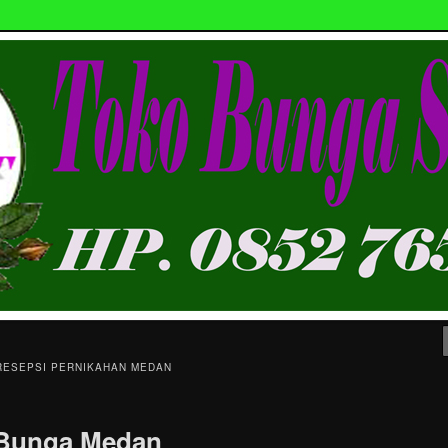
bunga papan ucapan di Kota Medan & Gratis Ongkir
n Bunga Medan HP.
3
RESEPSI PERNIKAHAN MEDAN
 Bunga Medan