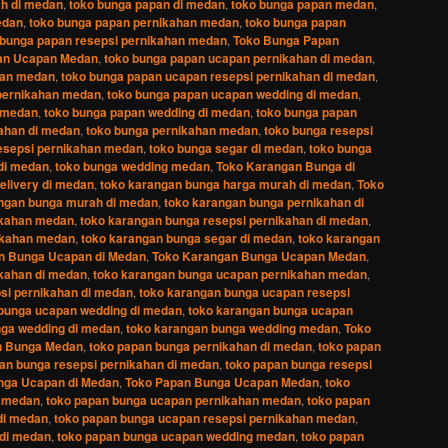
h di medan
,
toko bunga papan di medan
,
toko bunga papan medan
,
edan
,
toko bunga papan pernikahan medan
,
toko bunga papan
 bunga papan resepsi pernikahan medan
,
Toko Bunga Papan
an Ucapan Medan
,
toko bunga papan ucapan pernikahan di medan
,
han medan
,
toko bunga papan ucapan resepsi pernikahan di medan
,
 pernikahan medan
,
toko bunga papan ucapan wedding di medan
,
 medan
,
toko bunga papan wedding di medan
,
toko bunga papan
ahan di medan
,
toko bunga pernikahan medan
,
toko bunga resepsi
esepsi pernikahan medan
,
toko bunga segar di medan
,
toko bunga
di medan
,
toko bunga wedding medan
,
Toko Karangan Bunga di
elivery di medan
,
toko karangan bunga harga murah di medan
,
Toko
ngan bunga murah di medan
,
toko karangan bunga pernikahan di
ikahan medan
,
toko karangan bunga resepsi pernikahan di medan
,
ikahan medan
,
toko karangan bunga segar di medan
,
toko karangan
n Bunga Ucapan di Medan
,
Toko Karangan Bunga Ucapan Medan
,
kahan di medan
,
toko karangan bunga ucapan pernikahan medan
,
si pernikahan di medan
,
toko karangan bunga ucapan resepsi
bunga ucapan wedding di medan
,
toko karangan bunga ucapan
nga wedding di medan
,
toko karangan bunga wedding medan
,
Toko
n Bunga Medan
,
toko papan bunga pernikahan di medan
,
toko papan
an bunga resepsi pernikahan di medan
,
toko papan bunga resepsi
nga Ucapan di Medan
,
Toko Papan Bunga Ucapan Medan
,
toko
i medan
,
toko papan bunga ucapan pernikahan medan
,
toko papan
di medan
,
toko papan bunga ucapan resepsi pernikahan medan
,
 di medan
,
toko papan bunga ucapan wedding medan
,
toko papan