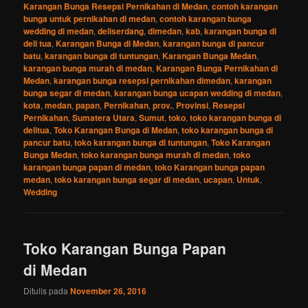
Karangan Bunga Resepsi Pernikahan di Medan
,
contoh karangan
bunga untuk pernikahan di medan
,
contoh karangan bunga
wedding di medan
,
deliserdang
,
dimedan
,
kab
,
karangan bunga di
deli tua
,
Karangan Bunga di Medan
,
karangan bunga di pancur
batu
,
karangan bunga di tuntungan
,
Karangan Bunga Medan
,
karangan bunga murah di medan
,
Karangan Bunga Pernikahan di
Medan
,
karangan bunga resepsi pernikahan dimedan
,
karangan
bunga segar di medan
,
karangan bunga ucapan wedding di medan
,
kota
,
medan
,
papan
,
Pernikahan
,
prov.
,
Provinsi
,
Resepsi
Pernikahan
,
Sumatera Utara
,
Sumut
,
toko
,
toko karangan bunga di
delitua
,
Toko Karangan Bunga di Medan
,
toko karangan bunga di
pancur batu
,
toko karangan bunga di tuntungan
,
Toko Karangan
Bunga Medan
,
toko karangan bunga murah di medan
,
toko
karangan bunga papan di medan
,
toko Karangan bunga papan
medan
,
toko karangan bunga segar di medan
,
ucapan
,
Untuk
,
Wedding
Toko Karangan Bunga Papan
di Medan
Ditulis pada
November 26, 2016