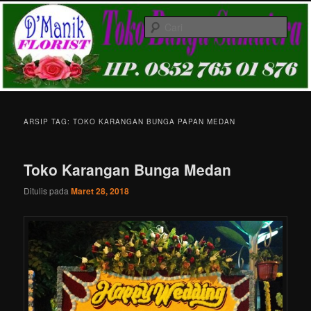
Langsung
Langsung
Melayani Pemesanan karangan bunga papan ucapan di Kota Medan &
ke
ke
Gratis Ongkir
Cari
konten
konten
utama
sekunder
Toko Karangan Bunga Medan HP.
081361155843
Menu
utama
ARSIP TAG:
TOKO KARANGAN BUNGA PAPAN MEDAN
Toko Karangan Bunga Medan
Ditulis pada
Maret 28, 2018