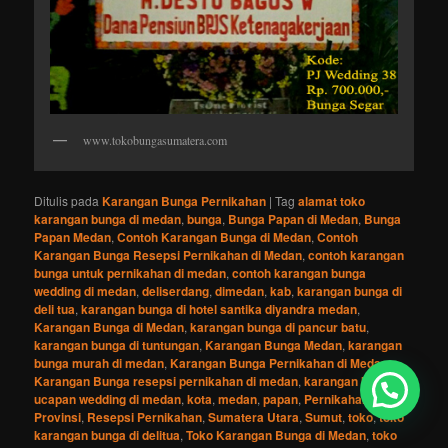
www.tokobungasumatera.com
Ditulis pada
Karangan Bunga Pernikahan
|
Tag
alamat toko
karangan bunga di medan
,
bunga
,
Bunga Papan di Medan
,
Bunga
Papan Medan
,
Contoh Karangan Bunga di Medan
,
Contoh
Karangan Bunga Resepsi Pernikahan di Medan
,
contoh karangan
bunga untuk pernikahan di medan
,
contoh karangan bunga
wedding di medan
,
deliserdang
,
dimedan
,
kab
,
karangan bunga di
deli tua
,
karangan bunga di hotel santika diyandra medan
,
Karangan Bunga di Medan
,
karangan bunga di pancur batu
,
karangan bunga di tuntungan
,
Karangan Bunga Medan
,
karangan
bunga murah di medan
,
Karangan Bunga Pernikahan di Medan
,
Karangan Bunga resepsi pernikahan di medan
,
karangan bunga
ucapan wedding di medan
,
kota
,
medan
,
papan
,
Pernikahan
,
prov.
,
Provinsi
,
Resepsi Pernikahan
,
Sumatera Utara
,
Sumut
,
toko
,
toko
karangan bunga di delitua
,
Toko Karangan Bunga di Medan
,
toko