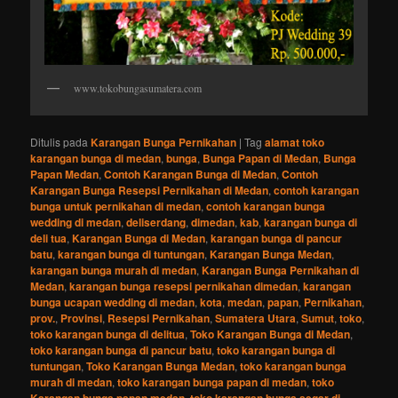
www.tokobungasumatera.com
Ditulis pada
Karangan Bunga Pernikahan
|
Tag
alamat toko
karangan bunga di medan
,
bunga
,
Bunga Papan di Medan
,
Bunga
Papan Medan
,
Contoh Karangan Bunga di Medan
,
Contoh
Karangan Bunga Resepsi Pernikahan di Medan
,
contoh karangan
bunga untuk pernikahan di medan
,
contoh karangan bunga
wedding di medan
,
deliserdang
,
dimedan
,
kab
,
karangan bunga di
deli tua
,
Karangan Bunga di Medan
,
karangan bunga di pancur
batu
,
karangan bunga di tuntungan
,
Karangan Bunga Medan
,
karangan bunga murah di medan
,
Karangan Bunga Pernikahan di
Medan
,
karangan bunga resepsi pernikahan dimedan
,
karangan
bunga ucapan wedding di medan
,
kota
,
medan
,
papan
,
Pernikahan
,
prov.
,
Provinsi
,
Resepsi Pernikahan
,
Sumatera Utara
,
Sumut
,
toko
,
toko karangan bunga di delitua
,
Toko Karangan Bunga di Medan
,
toko karangan bunga di pancur batu
,
toko karangan bunga di
tuntungan
,
Toko Karangan Bunga Medan
,
toko karangan bunga
murah di medan
,
toko karangan bunga papan di medan
,
toko
Karangan bunga papan medan
,
toko karangan bunga segar di