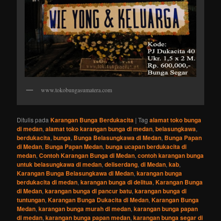
www.tokobungasumatera.com
Ditulis pada
Karangan Bunga Berdukacita
|
Tag
alamat toko bunga
di medan
,
alamat toko karangan bunga di medan
,
belasungkawa
,
berdukacita
,
bunga
,
Bunga Belasungkawa di Medan
,
Bunga Papan
di Medan
,
Bunga Papan Medan
,
bunga ucapan berdukacita di
medan
,
Contoh Karangan Bunga di Medan
,
contoh karangan bunga
untuk belasungkawa di medan
,
deliserdang
,
di Medan
,
kab
,
Karangan Bunga Belasungkawa di Medan
,
karangan bunga
berdukacita di medan
,
karangan bunga di delitua
,
Karangan Bunga
di Medan
,
karangan bunga di pancur batu
,
karangan bunga di
tuntungan
,
Karangan Bunga Dukacita di Medan
,
Karangan Bunga
Medan
,
karangan bunga murah di medan
,
karangan bunga papan
di medan
,
karangan bunga papan medan
,
karangan bunga segar di