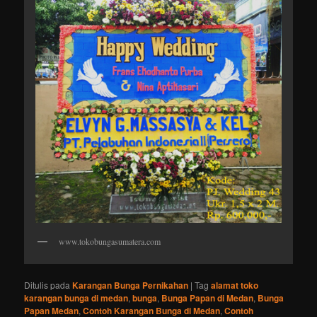
www.tokobungasumatera.com
Ditulis pada
Karangan Bunga Pernikahan
|
Tag
alamat toko
karangan bunga di medan
,
bunga
,
Bunga Papan di Medan
,
Bunga
Papan Medan
,
Contoh Karangan Bunga di Medan
,
Contoh