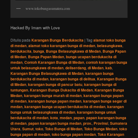
www.tokobungasumatera.com
Hacked By Imam with Love
Ditulis pada
Karangan Bunga Berdukacita
|
Tag
alamat toko bunga
di medan
,
alamat toko karangan bunga di medan
,
belasungkawa
,
berdukacita
,
bunga
,
Bunga Belasungkawa di Medan
,
Bunga Papan
di Medan
,
Bunga Papan Medan
,
bunga ucapan berdukacita di
medan
,
Contoh Karangan Bunga di Medan
,
contoh karangan bunga
untuk belasungkawa di medan
,
deliserdang
,
di Medan
,
kab
,
Karangan Bunga Belasungkawa di Medan
,
karangan bunga
berdukacita di medan
,
karangan bunga di delitua
,
Karangan Bunga
di Medan
,
karangan bunga di pancur batu
,
karangan bunga di
tuntungan
,
Karangan Bunga Dukacita di Medan
,
Karangan Bunga
Medan
,
karangan bunga murah di medan
,
karangan bunga papan
di medan
,
karangan bunga papan medan
,
karangan bunga segar di
medan
,
karangan bunga ucapan berdukacita di medan
,
karangan
bunga untuk belasungkawa di medan
,
karangan bunga untuk
berdukacita di medan
,
kota
,
medan
,
papan
,
papan karangan bunga
di medan
,
papan karangan bunga medan
,
prov.
,
Provinsi
,
Sumatera
Utara
,
Sumut
,
toko
,
Toko Bunga di Medan
,
Toko Bunga Medan
,
toko
bunga papan di medan
,
toko bunga papan medan
,
Toko Karangan