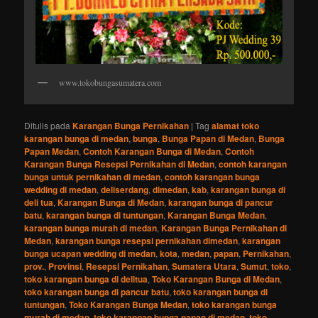
www.tokobungasumatera.com
Ditulis pada
Karangan Bunga Pernikahan
|
Tag
alamat toko
karangan bunga di medan
,
bunga
,
Bunga Papan di Medan
,
Bunga
Papan Medan
,
Contoh Karangan Bunga di Medan
,
Contoh
Karangan Bunga Resepsi Pernikahan di Medan
,
contoh karangan
bunga untuk pernikahan di medan
,
contoh karangan bunga
wedding di medan
,
deliserdang
,
dimedan
,
kab
,
karangan bunga di
deli tua
,
Karangan Bunga di Medan
,
karangan bunga di pancur
batu
,
karangan bunga di tuntungan
,
Karangan Bunga Medan
,
karangan bunga murah di medan
,
Karangan Bunga Pernikahan di
Medan
,
karangan bunga resepsi pernikahan dimedan
,
karangan
bunga ucapan wedding di medan
,
kota
,
medan
,
papan
,
Pernikahan
,
prov.
,
Provinsi
,
Resepsi Pernikahan
,
Sumatera Utara
,
Sumut
,
toko
,
toko karangan bunga di delitua
,
Toko Karangan Bunga di Medan
,
toko karangan bunga di pancur batu
,
toko karangan bunga di
tuntungan
,
Toko Karangan Bunga Medan
,
toko karangan bunga
murah di medan
,
toko karangan bunga papan di medan
,
toko