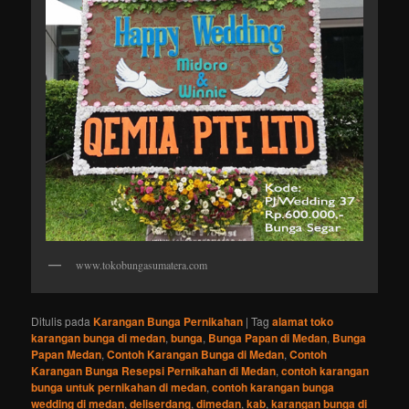
www.tokobungasumatera.com
Ditulis pada
Karangan Bunga Pernikahan
|
Tag
alamat toko
karangan bunga di medan
,
bunga
,
Bunga Papan di Medan
,
Bunga
Papan Medan
,
Contoh Karangan Bunga di Medan
,
Contoh
Karangan Bunga Resepsi Pernikahan di Medan
,
contoh karangan
bunga untuk pernikahan di medan
,
contoh karangan bunga
wedding di medan
,
deliserdang
,
dimedan
,
kab
,
karangan bunga di