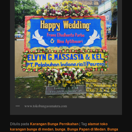
www.tokobungasumatera.com
Ditulis pada
Karangan Bunga Pernikahan
|
Tag
alamat toko
karangan bunga di medan
,
bunga
,
Bunga Papan di Medan
,
Bunga