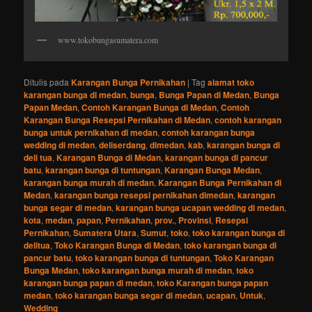
www.tokobungasumatera.com
Ditulis pada
Karangan Bunga Pernikahan
|
Tag
alamat toko
karangan bunga di medan
,
bunga
,
Bunga Papan di Medan
,
Bunga
Papan Medan
,
Contoh Karangan Bunga di Medan
,
Contoh
Karangan Bunga Resepsi Pernikahan di Medan
,
contoh karangan
bunga untuk pernikahan di medan
,
contoh karangan bunga
wedding di medan
,
deliserdang
,
dimedan
,
kab
,
karangan bunga di
deli tua
,
Karangan Bunga di Medan
,
karangan bunga di pancur
batu
,
karangan bunga di tuntungan
,
Karangan Bunga Medan
,
karangan bunga murah di medan
,
Karangan Bunga Pernikahan di
Medan
,
karangan bunga resepsi pernikahan dimedan
,
karangan
bunga segar di medan
,
karangan bunga ucapan wedding di medan
,
kota
,
medan
,
papan
,
Pernikahan
,
prov.
,
Provinsi
,
Resepsi
Pernikahan
,
Sumatera Utara
,
Sumut
,
toko
,
toko karangan bunga di
delitua
,
Toko Karangan Bunga di Medan
,
toko karangan bunga di
pancur batu
,
toko karangan bunga di tuntungan
,
Toko Karangan
Bunga Medan
,
toko karangan bunga murah di medan
,
toko
karangan bunga papan di medan
,
toko Karangan bunga papan
medan
,
toko karangan bunga segar di medan
,
ucapan
,
Untuk
,
Wedding