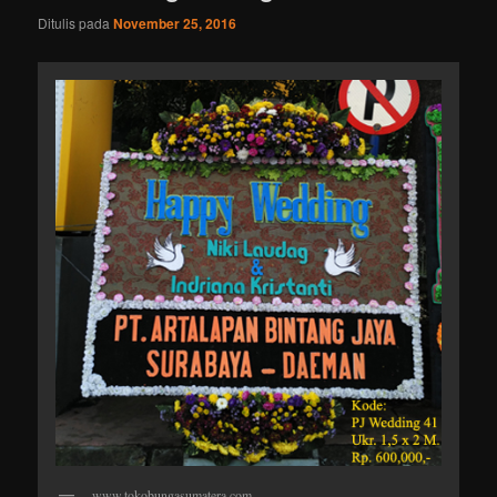
Ditulis pada
November 25, 2016
www.tokobungasumatera.com