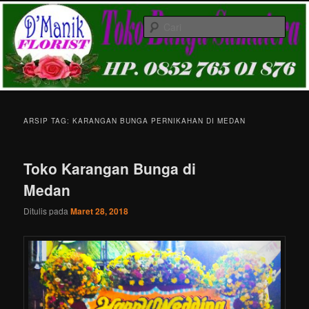
Langsung
Langsung
Melayani Pemesanan karangan bunga papan ucapan di Kota Medan &
ke
ke
Gratis Ongkir
Cari
konten
konten
utama
sekunder
Toko Karangan Bunga Medan HP.
081361155843
Menu
utama
ARSIP TAG:
KARANGAN BUNGA PERNIKAHAN DI MEDAN
Toko Karangan Bunga di
Medan
Ditulis pada
Maret 28, 2018