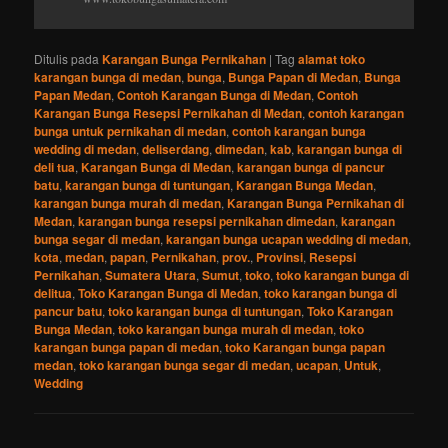
Ditulis pada
Karangan Bunga Pernikahan
|
Tag
alamat toko
karangan bunga di medan
,
bunga
,
Bunga Papan di Medan
,
Bunga
Papan Medan
,
Contoh Karangan Bunga di Medan
,
Contoh
Karangan Bunga Resepsi Pernikahan di Medan
,
contoh karangan
bunga untuk pernikahan di medan
,
contoh karangan bunga
wedding di medan
,
deliserdang
,
dimedan
,
kab
,
karangan bunga di
deli tua
,
Karangan Bunga di Medan
,
karangan bunga di pancur
batu
,
karangan bunga di tuntungan
,
Karangan Bunga Medan
,
karangan bunga murah di medan
,
Karangan Bunga Pernikahan di
Medan
,
karangan bunga resepsi pernikahan dimedan
,
karangan
bunga segar di medan
,
karangan bunga ucapan wedding di medan
,
kota
,
medan
,
papan
,
Pernikahan
,
prov.
,
Provinsi
,
Resepsi
Pernikahan
,
Sumatera Utara
,
Sumut
,
toko
,
toko karangan bunga di
delitua
,
Toko Karangan Bunga di Medan
,
toko karangan bunga di
pancur batu
,
toko karangan bunga di tuntungan
,
Toko Karangan
Bunga Medan
,
toko karangan bunga murah di medan
,
toko
karangan bunga papan di medan
,
toko Karangan bunga papan
medan
,
toko karangan bunga segar di medan
,
ucapan
,
Untuk
,
Wedding