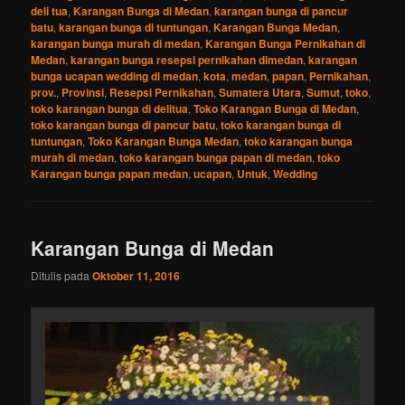
deli tua
,
Karangan Bunga di Medan
,
karangan bunga di pancur
batu
,
karangan bunga di tuntungan
,
Karangan Bunga Medan
,
karangan bunga murah di medan
,
Karangan Bunga Pernikahan di
Medan
,
karangan bunga resepsi pernikahan dimedan
,
karangan
bunga ucapan wedding di medan
,
kota
,
medan
,
papan
,
Pernikahan
,
prov.
,
Provinsi
,
Resepsi Pernikahan
,
Sumatera Utara
,
Sumut
,
toko
,
toko karangan bunga di delitua
,
Toko Karangan Bunga di Medan
,
toko karangan bunga di pancur batu
,
toko karangan bunga di
tuntungan
,
Toko Karangan Bunga Medan
,
toko karangan bunga
murah di medan
,
toko karangan bunga papan di medan
,
toko
Karangan bunga papan medan
,
ucapan
,
Untuk
,
Wedding
Karangan Bunga di Medan
Ditulis pada
Oktober 11, 2016