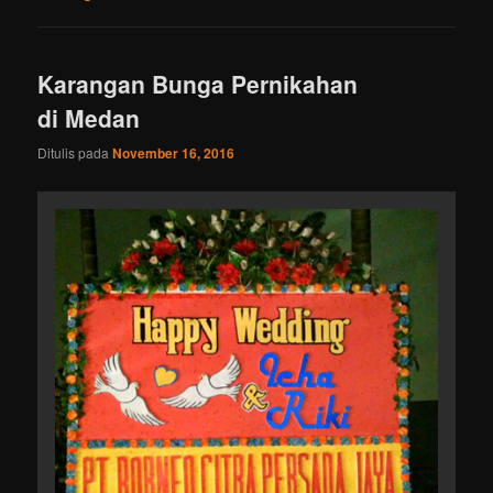
Karangan Bunga Pernikahan
di Medan
Ditulis pada
November 16, 2016