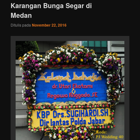
Karangan Bunga Segar di
Medan
Ditulis pada
November 22, 2016