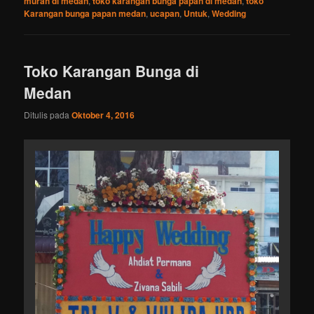
murah di medan
,
toko karangan bunga papan di medan
,
toko
Karangan bunga papan medan
,
ucapan
,
Untuk
,
Wedding
Toko Karangan Bunga di
Medan
Ditulis pada
Oktober 4, 2016