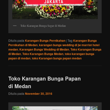
Toko Karangan Bunga Segar di Medan
Ditulis pada
Karangan Bunga Pernikahan
|
Tag
Karangan Bunga
Pernikahan di Medan
,
karangan bunga wedding di jw marriot hotel
medan
,
Karangan Bunga Wedding di Medan
,
Toko Karangan Bunga
di Medan
,
Toko Karangan Bunga Medan
,
toko karangan bunga
papan di medan
,
toko Karangan bunga papan medan
Toko Karangan Bunga Papan
di Medan
Ditulis pada
November 30, 2016