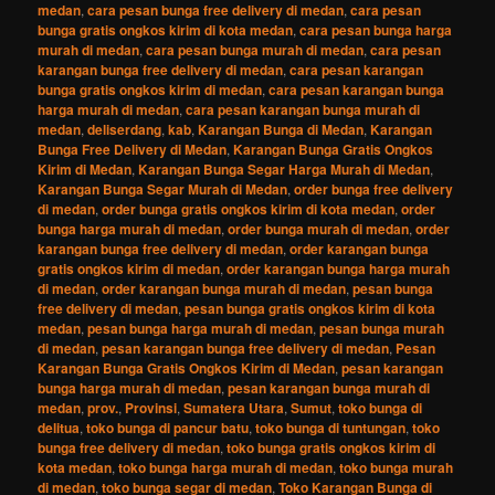
medan
,
cara pesan bunga free delivery di medan
,
cara pesan
bunga gratis ongkos kirim di kota medan
,
cara pesan bunga harga
murah di medan
,
cara pesan bunga murah di medan
,
cara pesan
karangan bunga free delivery di medan
,
cara pesan karangan
bunga gratis ongkos kirim di medan
,
cara pesan karangan bunga
harga murah di medan
,
cara pesan karangan bunga murah di
medan
,
deliserdang
,
kab
,
Karangan Bunga di Medan
,
Karangan
Bunga Free Delivery di Medan
,
Karangan Bunga Gratis Ongkos
Kirim di Medan
,
Karangan Bunga Segar Harga Murah di Medan
,
Karangan Bunga Segar Murah di Medan
,
order bunga free delivery
di medan
,
order bunga gratis ongkos kirim di kota medan
,
order
bunga harga murah di medan
,
order bunga murah di medan
,
order
karangan bunga free delivery di medan
,
order karangan bunga
gratis ongkos kirim di medan
,
order karangan bunga harga murah
di medan
,
order karangan bunga murah di medan
,
pesan bunga
free delivery di medan
,
pesan bunga gratis ongkos kirim di kota
medan
,
pesan bunga harga murah di medan
,
pesan bunga murah
di medan
,
pesan karangan bunga free delivery di medan
,
Pesan
Karangan Bunga Gratis Ongkos Kirim di Medan
,
pesan karangan
bunga harga murah di medan
,
pesan karangan bunga murah di
medan
,
prov.
,
Provinsi
,
Sumatera Utara
,
Sumut
,
toko bunga di
delitua
,
toko bunga di pancur batu
,
toko bunga di tuntungan
,
toko
bunga free delivery di medan
,
toko bunga gratis ongkos kirim di
kota medan
,
toko bunga harga murah di medan
,
toko bunga murah
di medan
,
toko bunga segar di medan
,
Toko Karangan Bunga di