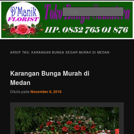
Langsung
Langsung
Melayani Pemesanan karangan bunga papan ucapan di Kota Medan &
ke
ke
Gratis Ongkir
Cari
konten
konten
utama
sekunder
Toko Karangan Bunga Medan HP.
081361155843
Menu
utama
ARSIP TAG:
KARANGAN BUNGA SEGAR MURAH DI MEDAN
Karangan Bunga Murah di
Medan
Ditulis pada
November 6, 2016