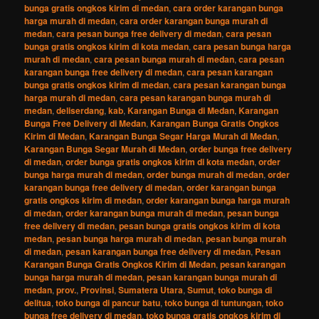
bunga gratis ongkos kirim di medan
,
cara order karangan bunga
harga murah di medan
,
cara order karangan bunga murah di
medan
,
cara pesan bunga free delivery di medan
,
cara pesan
bunga gratis ongkos kirim di kota medan
,
cara pesan bunga harga
murah di medan
,
cara pesan bunga murah di medan
,
cara pesan
karangan bunga free delivery di medan
,
cara pesan karangan
bunga gratis ongkos kirim di medan
,
cara pesan karangan bunga
harga murah di medan
,
cara pesan karangan bunga murah di
medan
,
deliserdang
,
kab
,
Karangan Bunga di Medan
,
Karangan
Bunga Free Delivery di Medan
,
Karangan Bunga Gratis Ongkos
Kirim di Medan
,
Karangan Bunga Segar Harga Murah di Medan
,
Karangan Bunga Segar Murah di Medan
,
order bunga free delivery
di medan
,
order bunga gratis ongkos kirim di kota medan
,
order
bunga harga murah di medan
,
order bunga murah di medan
,
order
karangan bunga free delivery di medan
,
order karangan bunga
gratis ongkos kirim di medan
,
order karangan bunga harga murah
di medan
,
order karangan bunga murah di medan
,
pesan bunga
free delivery di medan
,
pesan bunga gratis ongkos kirim di kota
medan
,
pesan bunga harga murah di medan
,
pesan bunga murah
di medan
,
pesan karangan bunga free delivery di medan
,
Pesan
Karangan Bunga Gratis Ongkos Kirim di Medan
,
pesan karangan
bunga harga murah di medan
,
pesan karangan bunga murah di
medan
,
prov.
,
Provinsi
,
Sumatera Utara
,
Sumut
,
toko bunga di
delitua
,
toko bunga di pancur batu
,
toko bunga di tuntungan
,
toko
bunga free delivery di medan
,
toko bunga gratis ongkos kirim di