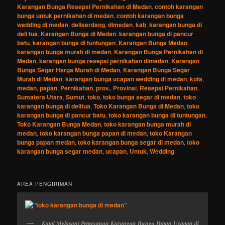
Karangan Bunga Resepsi Pernikahan di Medan
,
contoh karangan
bunga untuk pernikahan di medan
,
contoh karangan bunga
wedding di medan
,
deliserdang
,
dimedan
,
kab
,
karangan bunga di
deli tua
,
Karangan Bunga di Medan
,
karangan bunga di pancur
batu
,
karangan bunga di tuntungan
,
Karangan Bunga Medan
,
karangan bunga murah di medan
,
Karangan Bunga Pernikahan di
Medan
,
karangan bunga resepsi pernikahan dimedan
,
Karangan
Bunga Segar Harga Murah di Medan
,
Karangan Bunga Segar
Murah di Medan
,
karangan bunga ucapan wedding di medan
,
kota
,
medan
,
papan
,
Pernikahan
,
prov.
,
Provinsi
,
Resepsi Pernikahan
,
Sumatera Utara
,
Sumut
,
toko
,
toko bunga segar di medan
,
toko
karangan bunga di delitua
,
Toko Karangan Bunga di Medan
,
toko
karangan bunga di pancur batu
,
toko karangan bunga di tuntungan
,
Toko Karangan Bunga Medan
,
toko karangan bunga murah di
medan
,
toko karangan bunga papan di medan
,
toko Karangan
bunga papan medan
,
toko karangan bunga segar di medan
,
toko
karangan bunga segar medan
,
ucapan
,
Untuk
,
Wedding
AREA PENGIRIMAN
Kami Melayani Pemesanan Karangan Bunga Papan Ucapan di