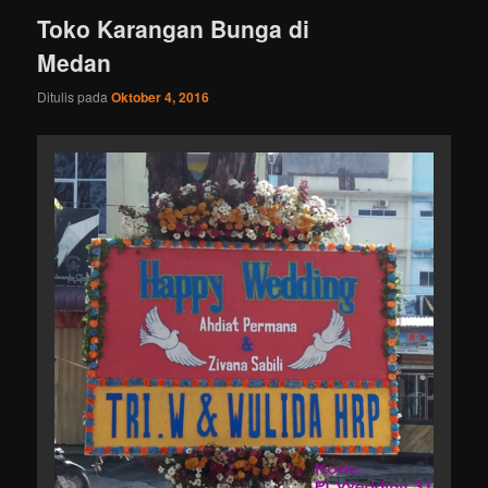
Toko Karangan Bunga di
Medan
Ditulis pada
Oktober 4, 2016