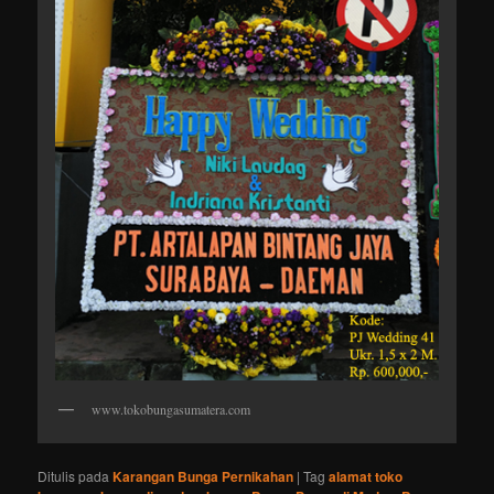
www.tokobungasumatera.com
Ditulis pada
Karangan Bunga Pernikahan
|
Tag
alamat toko