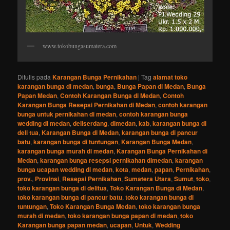
www.tokobungasumatera.com
Ditulis pada
Karangan Bunga Pernikahan
|
Tag
alamat toko
karangan bunga di medan
,
bunga
,
Bunga Papan di Medan
,
Bunga
Papan Medan
,
Contoh Karangan Bunga di Medan
,
Contoh
Karangan Bunga Resepsi Pernikahan di Medan
,
contoh karangan
bunga untuk pernikahan di medan
,
contoh karangan bunga
wedding di medan
,
deliserdang
,
dimedan
,
kab
,
karangan bunga di
deli tua
,
Karangan Bunga di Medan
,
karangan bunga di pancur
batu
,
karangan bunga di tuntungan
,
Karangan Bunga Medan
,
karangan bunga murah di medan
,
Karangan Bunga Pernikahan di
Medan
,
karangan bunga resepsi pernikahan dimedan
,
karangan
bunga ucapan wedding di medan
,
kota
,
medan
,
papan
,
Pernikahan
,
prov.
,
Provinsi
,
Resepsi Pernikahan
,
Sumatera Utara
,
Sumut
,
toko
,
toko karangan bunga di delitua
,
Toko Karangan Bunga di Medan
,
toko karangan bunga di pancur batu
,
toko karangan bunga di
tuntungan
,
Toko Karangan Bunga Medan
,
toko karangan bunga
murah di medan
,
toko karangan bunga papan di medan
,
toko
Karangan bunga papan medan
,
ucapan
,
Untuk
,
Wedding