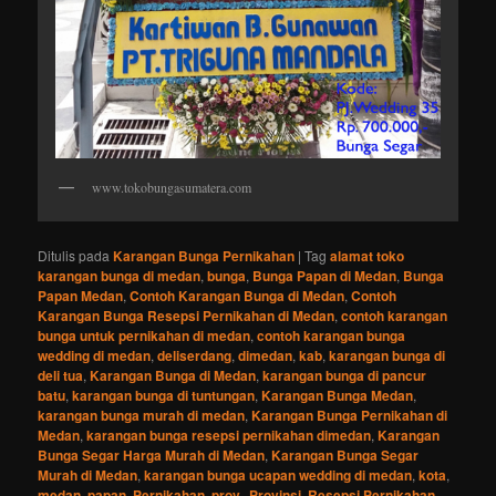
www.tokobungasumatera.com
Ditulis pada
Karangan Bunga Pernikahan
|
Tag
alamat toko
karangan bunga di medan
,
bunga
,
Bunga Papan di Medan
,
Bunga
Papan Medan
,
Contoh Karangan Bunga di Medan
,
Contoh
Karangan Bunga Resepsi Pernikahan di Medan
,
contoh karangan
bunga untuk pernikahan di medan
,
contoh karangan bunga
wedding di medan
,
deliserdang
,
dimedan
,
kab
,
karangan bunga di
deli tua
,
Karangan Bunga di Medan
,
karangan bunga di pancur
batu
,
karangan bunga di tuntungan
,
Karangan Bunga Medan
,
karangan bunga murah di medan
,
Karangan Bunga Pernikahan di
Medan
,
karangan bunga resepsi pernikahan dimedan
,
Karangan
Bunga Segar Harga Murah di Medan
,
Karangan Bunga Segar
Murah di Medan
,
karangan bunga ucapan wedding di medan
,
kota
,
medan
,
papan
,
Pernikahan
,
prov.
,
Provinsi
,
Resepsi Pernikahan
,