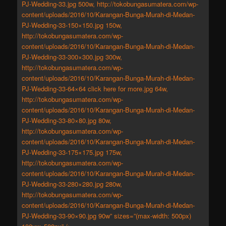
PJ-Wedding-33.jpg 500w, http://tokobungasumatera.com/wp-
content/uploads/2016/10/Karangan-Bunga-Murah-di-Medan-
PJ-Wedding-33-150×150.jpg 150w,
http://tokobungasumatera.com/wp-
content/uploads/2016/10/Karangan-Bunga-Murah-di-Medan-
PJ-Wedding-33-300×300.jpg 300w,
http://tokobungasumatera.com/wp-
content/uploads/2016/10/Karangan-Bunga-Murah-di-Medan-
PJ-Wedding-33-64×64
click here for more
.jpg 64w,
http://tokobungasumatera.com/wp-
content/uploads/2016/10/Karangan-Bunga-Murah-di-Medan-
PJ-Wedding-33-80×80.jpg 80w,
http://tokobungasumatera.com/wp-
content/uploads/2016/10/Karangan-Bunga-Murah-di-Medan-
PJ-Wedding-33-175×175.jpg 175w,
http://tokobungasumatera.com/wp-
content/uploads/2016/10/Karangan-Bunga-Murah-di-Medan-
PJ-Wedding-33-280×280.jpg 280w,
http://tokobungasumatera.com/wp-
content/uploads/2016/10/Karangan-Bunga-Murah-di-Medan-
PJ-Wedding-33-90×90.jpg 90w” sizes=”(max-width: 500px)