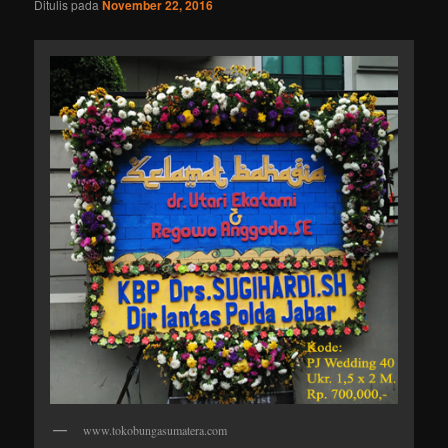
Ditulis pada
November 22, 2016
www.tokobungasumatera.com