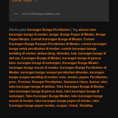
100vw, 500px” />
www.tokobungasumatera.com
Ditulis pada
Karangan Bunga Pernikahan
|
Tag
alamat toko
karangan bunga di medan
,
bunga
,
Bunga Papan di Medan
,
Bunga
Papan Medan
,
Contoh Karangan Bunga di Medan
,
Contoh
Karangan Bunga Resepsi Pernikahan di Medan
,
contoh karangan
bunga untuk pernikahan di medan
,
contoh karangan bunga
wedding di medan
,
deliserdang
,
dimedan
,
kab
,
karangan bunga di
deli tua
,
Karangan Bunga di Medan
,
karangan bunga di pancur
batu
,
karangan bunga di tuntungan
,
Karangan Bunga Medan
,
karangan bunga murah di medan
,
Karangan Bunga Pernikahan di
Medan
,
karangan bunga resepsi pernikahan dimedan
,
karangan
bunga ucapan wedding di medan
,
kota
,
medan
,
papan
,
Pernikahan
,
prov.
,
Provinsi
,
Resepsi Pernikahan
,
Sumatera Utara
,
Sumut
,
toko
,
toko karangan bunga di delitua
,
Toko Karangan Bunga di Medan
,
toko karangan bunga di pancur batu
,
toko karangan bunga di
tuntungan
,
Toko Karangan Bunga Medan
,
toko karangan bunga
murah di medan
,
toko karangan bunga papan di medan
,
toko
Karangan bunga papan medan
,
ucapan
,
Untuk
,
Wedding