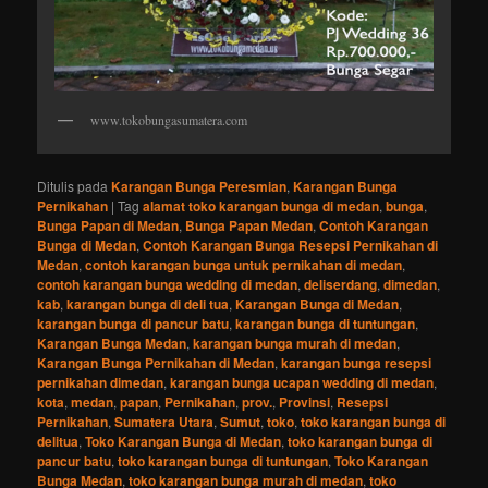
www.tokobungasumatera.com
Ditulis pada
Karangan Bunga Peresmian
,
Karangan Bunga
Pernikahan
|
Tag
alamat toko karangan bunga di medan
,
bunga
,
Bunga Papan di Medan
,
Bunga Papan Medan
,
Contoh Karangan
Bunga di Medan
,
Contoh Karangan Bunga Resepsi Pernikahan di
Medan
,
contoh karangan bunga untuk pernikahan di medan
,
contoh karangan bunga wedding di medan
,
deliserdang
,
dimedan
,
kab
,
karangan bunga di deli tua
,
Karangan Bunga di Medan
,
karangan bunga di pancur batu
,
karangan bunga di tuntungan
,
Karangan Bunga Medan
,
karangan bunga murah di medan
,
Karangan Bunga Pernikahan di Medan
,
karangan bunga resepsi
pernikahan dimedan
,
karangan bunga ucapan wedding di medan
,
kota
,
medan
,
papan
,
Pernikahan
,
prov.
,
Provinsi
,
Resepsi
Pernikahan
,
Sumatera Utara
,
Sumut
,
toko
,
toko karangan bunga di
delitua
,
Toko Karangan Bunga di Medan
,
toko karangan bunga di
pancur batu
,
toko karangan bunga di tuntungan
,
Toko Karangan
Bunga Medan
,
toko karangan bunga murah di medan
,
toko