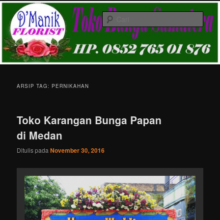
Langsung
Langsung
Melayani Pemesanan karangan bunga papan ucapan di Kota Medan &
ke
ke
Gratis Ongkir
Cari
konten
konten
utama
sekunder
Toko Karangan Bunga Medan HP.
081361155843
Menu
utama
ARSIP TAG:
PERNIKAHAN
Toko Karangan Bunga Papan
di Medan
Ditulis pada
November 30, 2016