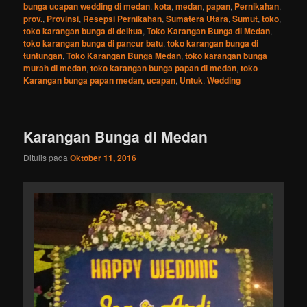
bunga ucapan wedding di medan
,
kota
,
medan
,
papan
,
Pernikahan
,
prov.
,
Provinsi
,
Resepsi Pernikahan
,
Sumatera Utara
,
Sumut
,
toko
,
toko karangan bunga di delitua
,
Toko Karangan Bunga di Medan
,
toko karangan bunga di pancur batu
,
toko karangan bunga di
tuntungan
,
Toko Karangan Bunga Medan
,
toko karangan bunga
murah di medan
,
toko karangan bunga papan di medan
,
toko
Karangan bunga papan medan
,
ucapan
,
Untuk
,
Wedding
Karangan Bunga di Medan
Ditulis pada
Oktober 11, 2016