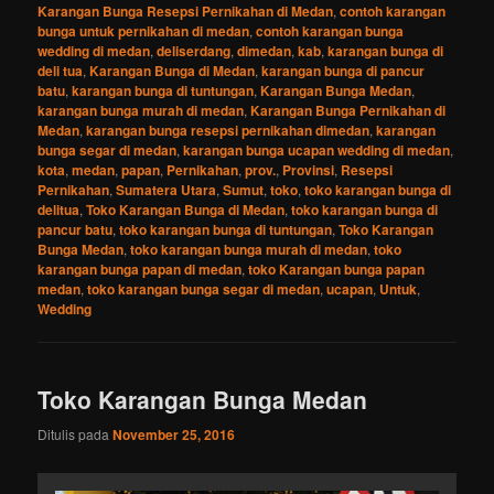
Karangan Bunga Resepsi Pernikahan di Medan
,
contoh karangan
bunga untuk pernikahan di medan
,
contoh karangan bunga
wedding di medan
,
deliserdang
,
dimedan
,
kab
,
karangan bunga di
deli tua
,
Karangan Bunga di Medan
,
karangan bunga di pancur
batu
,
karangan bunga di tuntungan
,
Karangan Bunga Medan
,
karangan bunga murah di medan
,
Karangan Bunga Pernikahan di
Medan
,
karangan bunga resepsi pernikahan dimedan
,
karangan
bunga segar di medan
,
karangan bunga ucapan wedding di medan
,
kota
,
medan
,
papan
,
Pernikahan
,
prov.
,
Provinsi
,
Resepsi
Pernikahan
,
Sumatera Utara
,
Sumut
,
toko
,
toko karangan bunga di
delitua
,
Toko Karangan Bunga di Medan
,
toko karangan bunga di
pancur batu
,
toko karangan bunga di tuntungan
,
Toko Karangan
Bunga Medan
,
toko karangan bunga murah di medan
,
toko
karangan bunga papan di medan
,
toko Karangan bunga papan
medan
,
toko karangan bunga segar di medan
,
ucapan
,
Untuk
,
Wedding
Toko Karangan Bunga Medan
Ditulis pada
November 25, 2016