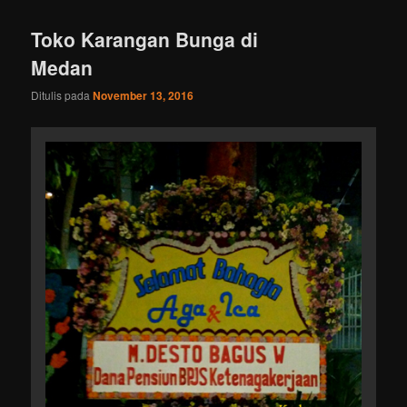
Toko Karangan Bunga di
Medan
Ditulis pada
November 13, 2016