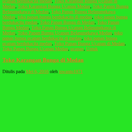
Medan
,
Bunga Papan Gratis Ongkir di Medan
,
Bunga Papan
Medan
,
Bunga Papan Ucapan Belasungkawa di Medan
,
Bunga
Papan Ucapan Belasungkawa Medan
,
bunga papan ucapan
berdukacita di medan
,
bunga papan ucapan berdukacita medan
,
Bunga Papan Ucapan di Medan
,
Bunga Papan Ucapan Medan
,
contoh
,
dimedan
,
Free Delivery
,
Gambar Bunga Papan di Medan
,
gambar karangan bunga dimedan
,
Gratis Ongkir
,
gratis ongkos
kirim
,
karangan
,
Karangan Belasungkawa Bunga Medan
,
Karangan
Bunga Belasungkawa di Medan
,
karangan bunga berdukacita di
medan
,
karangan bunga berdukacita medan
,
Karangan Bunga di
Medan
,
Karangan Bunga Free Delivery di Medan
,
Karangan Bunga
Gratis Ongkir di Medan
,
Karangan Bunga Gratis Ongkos Kirim di
Medan
,
Karangan Bunga Gratis Ongkos Kirim diMedan
,
Karangan
Bunga Medan
,
Karangan Bunga Ucapan Belasungkawa di Medan
,
Karangan Bunga Ucapan Belasungkawa Medan
,
karangan bunga
ucapan berdukacita di medan
,
karangan bunga ucapan berdukacita
medan
,
Karangan Bunga Ucapan di Medan
,
Karangan Bunga
Ucapan Medan
,
kota
,
medan
,
order
,
order bunga berdukacita di
medan
,
order bunga papan belasungkawa di medan
,
order bunga
papan berdukacita di medan
,
order bunga segar di medan
,
order
bunga ucapan untuk belasungkawa di medan
,
order bunga untuk
ucapan berdukacita di medan
,
order karangan bunga belasungkawa
di medan
,
order karangan bunga berdukacita di medan
,
order
karangan bunga segar di medan
,
order papan bunga belasungkawa
di medan
,
order papan bunga berdukacita di medan
,
papan
,
Papan