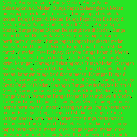
bunga segar di medan
,
toko bunga segar medan
,
Toko Karangan
Belasungkawa Bunga Medan
,
Toko Karangan Bunga
Belasungkawa di Medan
,
toko karangan bunga berdukacita di
medan
,
toko karangan bunga berdukacita medan
,
Toko Karangan
Bunga di Medan
,
Toko Karangan Bunga Medan
,
toko karangan
bunga segar di medan
,
toko karangan bunga segar medan
,
Toko
Karangan Bunga Ucapan Belasungkawa di Medan
,
Toko Karangan
Bunga Ucapan Belasungkawa Medan
,
toko karangan bunga ucapan
berdukacita di medan
,
toko karangan bunga ucapan berdukacita
medan
,
Toko Karangan Bunga Ucapan di Medan
,
Toko Karangan
Bunga Ucapan Medan
,
Toko Papan Bunga Belasungkawa di
Medan
,
Toko Papan Bunga Belasungkawa Medan
,
toko papan
bunga berdukacita di medan
,
toko papan bunga berdukacita medan
,
Toko Papan Bunga di Medan
,
Toko Papan Bunga Medan
,
Toko
Papan Bunga Ucapan Belasungkawa di Medan
,
Toko Papan Bunga
Ucapan Belasungkawa Medan
,
toko papan bunga ucapan
berdukacita di medan
,
toko papan bunga ucapan berdukacita medan
,
Toko Papan Bunga Ucapan di Medan
,
Toko Papan Bunga Ucapan
Medan
,
ucapan
,
Untuk
Karangan Bunga Medan
Ditulis pada
Mei 1, 2016
oleh
iswanto1971