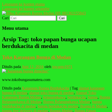
Langsung ke konten utama
Langsung ke konten sekunder
Cari
Melayani Pemesanan karangan bunga
Toko Karangan Bunga Medan
papan ucapan di Kota Medan & Gratis
Menu utama
HP. 081361155843
Ongkir
Arsip Tag:
toko papan bunga ucapan
berdukacita di medan
Toko Karangan Bunga di Medan
Ditulis pada
Juni 12, 2016
oleh
iswanto1971
www.tokobungasumatera.com
Ditulis pada
Karangan Bunga Berdukacita
|
Tag
alamat karangan
bunga di medan
,
alamat toko bunga di medan
,
Alamat Toko
Karangan Bunga Medan
,
belasungkawa
,
berdukacita
,
bunga
,
Bunga
Belasungkawa di Medan
,
Bunga Belasungkawa Medan
,
bunga
berdukacita di medan
,
bunga berdukacita medan
,
Bunga di Medan
,
bunga free delivery di medan
,
Bunga Medan
,
Bunga Papan