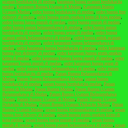
untuk ucapan berdukacita di medan
,
pesan karangan bunga
belasungkawa di medan
,
pesan karangan bunga berdukacita di
medan
,
pesan karangan bunga free delivery di medan
,
Pesan
Karangan Bunga Gratis Ongkos Kirim di Medan
,
pesan karangan
bunga harga murah di medan
,
pesan karangan bunga murah di
medan
,
pesan karangan bunga segar di medan
,
pesan papan bunga
belasungkawa di medan
,
pesan papan bunga berdukacita di medan
,
Toko Bunga Belasungkawa di Medan
,
Toko Bunga Belasungkawa
Medan
,
toko bunga berdukacita di medan
,
Toko Bunga di Medan
,
Toko Bunga Dukacita Medan
,
toko bunga free delivery di medan
,
toko bunga gratis ongkos kirim di kota medan
,
toko bunga harga
murah di medan
,
Toko Bunga Medan
,
toko bunga murah di medan
,
Toko Bunga Papan Belasungkawa di Medan
,
Toko Bunga Papan
Belasungkawa Medan
,
toko bunga papan berdukacita di medan
,
toko bunga papan berdukacita medan
,
toko bunga papan di medan
,
toko bunga papan medan
,
Toko Bunga Papan Ucapan
Belasungkawa di Medan
,
Toko Bunga Papan Ucapan
Belasungkawa Medan
,
toko bunga papan ucapan berdukacita di
medan
,
toko bunga papan ucapan berdukacita medan
,
Toko Bunga
Papan Ucapan di Medan
,
Toko Bunga Papan Ucapan Medan
,
toko
bunga segar di medan
,
toko bunga segar medan
,
Toko Karangan
Belasungkawa Bunga Medan
,
Toko Karangan Bunga
Belasungkawa di Medan
,
toko karangan bunga berdukacita di
medan
,
toko karangan bunga berdukacita medan
,
Toko Karangan
Bunga di Medan
,
toko karangan bunga free delivery di medan
,
toko