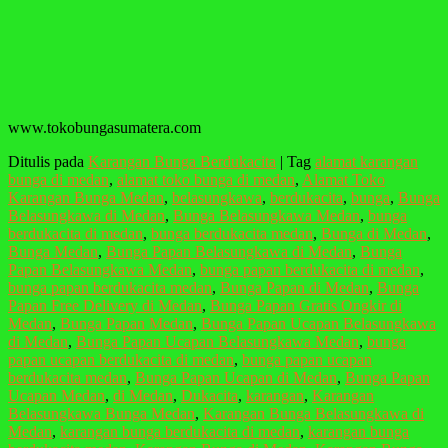
Toko Bunga Belasungkawa di Medan
,
Toko Bunga Belasungkawa
Medan
,
toko bunga berdukacita di medan
,
Toko Bunga di Medan
,
Toko Bunga Dukacita Medan
,
Toko Bunga Medan
,
Toko Bunga
Papan Belasungkawa di Medan
,
Toko Bunga Papan Belasungkawa
Medan
,
toko bunga papan berdukacita di medan
,
toko bunga papan
berdukacita medan
,
toko bunga papan di medan
,
toko bunga papan
medan
,
Toko Bunga Papan Ucapan Belasungkawa di Medan
,
Toko
Bunga Papan Ucapan Belasungkawa Medan
,
toko bunga papan
ucapan berdukacita di medan
,
toko bunga papan ucapan berdukacita
medan
,
Toko Bunga Papan Ucapan di Medan
,
Toko Bunga Papan
Ucapan Medan
,
toko bunga segar di medan
,
toko bunga segar
medan
,
Toko Karangan Belasungkawa Bunga Medan
,
Toko
Karangan Bunga Belasungkawa di Medan
,
toko karangan bunga
berdukacita di medan
,
toko karangan bunga berdukacita medan
,
Toko Karangan Bunga di Medan
,
Toko Karangan Bunga Medan
,
toko karangan bunga segar di medan
,
toko karangan bunga segar
medan
,
Toko Karangan Bunga Ucapan Belasungkawa di Medan
,
Toko Karangan Bunga Ucapan Belasungkawa Medan
,
toko
karangan bunga ucapan berdukacita di medan
,
toko karangan bunga
ucapan berdukacita medan
,
Toko Karangan Bunga Ucapan di
Medan
,
Toko Karangan Bunga Ucapan Medan
,
Toko Papan Bunga
Belasungkawa di Medan
,
Toko Papan Bunga Belasungkawa
Medan
,
toko papan bunga berdukacita di medan
,
toko papan bunga
berdukacita medan
,
Toko Papan Bunga di Medan
,
Toko Papan