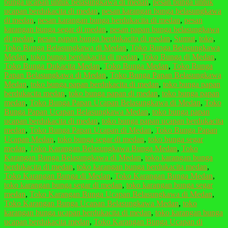
sizes=”(max-width: 500px) 100vw, 500px” />
www.tokobungasumatera.com
Ditulis pada
Karangan Bunga Berdukacita
|
Tag
alamat karangan
bunga di medan
,
alamat toko bunga di medan
,
Alamat Toko
Karangan Bunga Medan
,
belasungkawa
,
bunga
,
Bunga
Belasungkawa di Medan
,
Bunga Belasungkawa Medan
,
bunga
berdukacita di medan
,
bunga berdukacita medan
,
Bunga di Medan
,
Bunga Medan
,
Bunga Papan Belasungkawa di Medan
,
Bunga
Papan Belasungkawa Medan
,
bunga papan berdukacita di medan
,
bunga papan berdukacita medan
,
Bunga Papan di Medan
,
Bunga
Papan Free Delivery di Medan
,
Bunga Papan Gratis Ongkir di
Medan
,
Bunga Papan Medan
,
Bunga Papan Ucapan Belasungkawa
di Medan
,
Bunga Papan Ucapan Belasungkawa Medan
,
bunga
papan ucapan berdukacita di medan
,
bunga papan ucapan
berdukacita medan
,
Bunga Papan Ucapan di Medan
,
Bunga Papan
Ucapan Medan
,
Contoh Bunga Belasungkawa diMedan
,
Contoh
Bunga Dukacita di Medan
,
Contoh Bunga Papan Medan
,
dimedan
,
Dukacita
,
Gratis Ongkir
,
Karangan Belasungkawa Bunga Medan
,
Karangan Bunga Belasungkawa di Medan
,
karangan bunga
berdukacita di medan
,
karangan bunga berdukacita medan
,
Karangan Bunga di Medan
,
Karangan Bunga di Tuntungan
Kab.Deli Serdang Provinsi Sumatera Utara
,
Karangan Bunga Free
Delivery di Medan
,
Karangan Bunga Gratis Ongkir di Medan
,