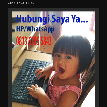
AREA PENGIRIMAN