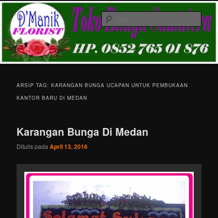
Langsung
Langsung
Melayani Pemesanan karangan bunga papan ucapan di Kota Medan &
ke
ke
Gratis Ongkir
Cari
konten
konten
utama
sekunder
Toko Karangan Bunga Medan HP.
081361155843
Menu
utama
ARSIP TAG:
KARANGAN BUNGA UCAPAN UNTUK PEMBUKAAN
KANTOR BARU DI MEDAN
Karangan Bunga Di Medan
Ditulis pada
April 13, 2016