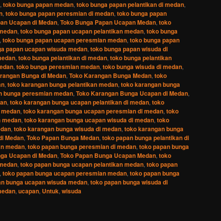
,
toko bunga papan medan
,
toko bunga papan pelantikan di medan
,
n
,
toko bunga papan peresmian di medan
,
toko bunga papan
an Ucapan di Medan
,
Toko Bunga Papan Ucapan Medan
,
toko
 medan
,
toko bunga papan ucapan pelantikan medan
,
toko bunga
,
toko bunga papan ucapan peresmian medan
,
toko bunga papan
ga papan ucapan wisuda medan
,
toko bunga papan wisuda di
medan
,
toko bunga pelantikan di medan
,
toko bunga pelantikan
medan
,
toko bunga peresmian medan
,
toko bunga wisuda di medan
,
rangan Bunga di Medan
,
Toko Karangan Bunga Medan
,
toko
an
,
toko karangan bunga pelantikan medan
,
toko karangan bunga
n bunga peresmian medan
,
Toko Karangan Bunga Ucapan di Medan
,
dan
,
toko karangan bunga ucapan pelantikan di medan
,
toko
n medan
,
toko karangan bunga ucapan peresmian di medan
,
toko
n medan
,
toko karangan bunga ucapan wisuda di medan
,
toko
edan
,
toko karangan bunga wisuda di medan
,
toko karangan bunga
di Medan
,
Toko Papan Bunga Medan
,
toko papan bunga pelantikan di
kan medan
,
toko papan bunga peresmian di medan
,
toko papan bunga
ga Ucapan di Medan
,
Toko Papan Bunga Ucapan Medan
,
toko
 medan
,
toko papan bunga ucapan pelantikan medan
,
toko papan
,
toko papan bunga ucapan peresmian medan
,
toko papan bunga
an bunga ucapan wisuda medan
,
toko papan bunga wisuda di
medan
,
ucapan
,
Untuk
,
wisuda