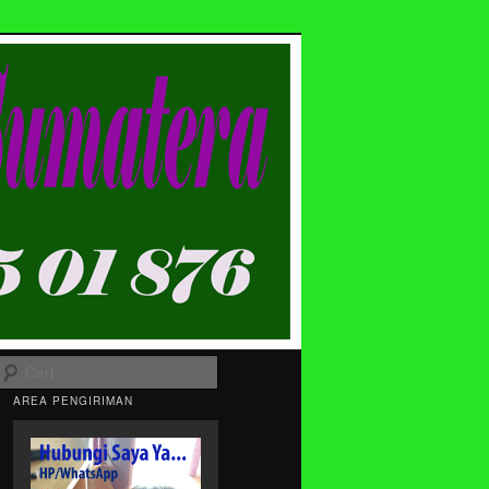
Cari
AREA PENGIRIMAN