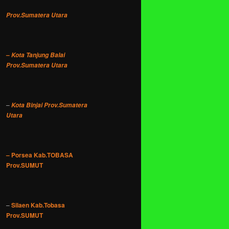
Prov.Sumatera Utara
–
Kota Tanjung Balai
Prov.Sumatera Utara
–
Kota Binjai Prov.Sumatera
Utara
– Porsea Kab.TOBASA
Prov.SUMUT
–
Silaen Kab.Tobasa
Prov.SUMUT