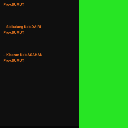
Prov.SUMUT
–
Sidikalang Kab.DAIRI
Prov.SUMUT
– Kisaran Kab.ASAHAN
Prov.SUMUT