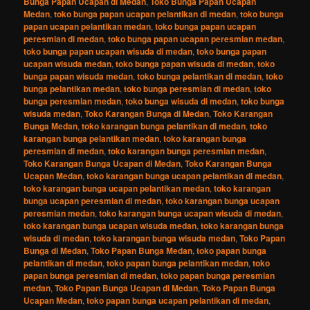
Bunga Papan Ucapan di Medan
,
Toko Bunga Papan Ucapan
Medan
,
toko bunga papan ucapan pelantikan di medan
,
toko bunga
papan ucapan pelantikan medan
,
toko bunga papan ucapan
peresmian di medan
,
toko bunga papan ucapan peresmian medan
,
toko bunga papan ucapan wisuda di medan
,
toko bunga papan
ucapan wisuda medan
,
toko bunga papan wisuda di medan
,
toko
bunga papan wisuda medan
,
toko bunga pelantikan di medan
,
toko
bunga pelantikan medan
,
toko bunga peresmian di medan
,
toko
bunga peresmian medan
,
toko bunga wisuda di medan
,
toko bunga
wisuda medan
,
Toko Karangan Bunga di Medan
,
Toko Karangan
Bunga Medan
,
toko karangan bunga pelantikan di medan
,
toko
karangan bunga pelantikan medan
,
toko karangan bunga
peresmian di medan
,
toko karangan bunga peresmian medan
,
Toko Karangan Bunga Ucapan di Medan
,
Toko Karangan Bunga
Ucapan Medan
,
toko karangan bunga ucapan pelantikan di medan
,
toko karangan bunga ucapan pelantikan medan
,
toko karangan
bunga ucapan peresmian di medan
,
toko karangan bunga ucapan
peresmian medan
,
toko karangan bunga ucapan wisuda di medan
,
toko karangan bunga ucapan wisuda medan
,
toko karangan bunga
wisuda di medan
,
toko karangan bunga wisuda medan
,
Toko Papan
Bunga di Medan
,
Toko Papan Bunga Medan
,
toko papan bunga
pelantikan di medan
,
toko papan bunga pelantikan medan
,
toko
papan bunga peresmian di medan
,
toko papan bunga peresmian
medan
,
Toko Papan Bunga Ucapan di Medan
,
Toko Papan Bunga
Ucapan Medan
,
toko papan bunga ucapan pelantikan di medan
,