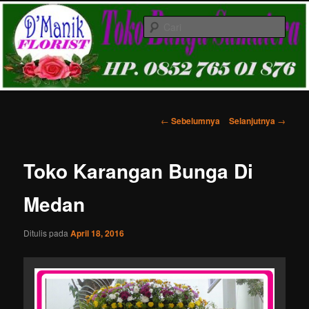
Langsung
Melayani Pemesanan karangan bunga papan ucapan di Kota Medan &
ke
Gratis Ongkir
Cari
konten
utama
Toko Karangan Bunga Medan HP.
081361155843
Menu
utama
Navigasi
←
Sebelumnya
Selanjutnya
→
Tulisan
Toko Karangan Bunga Di
Medan
Ditulis pada
April 18, 2016