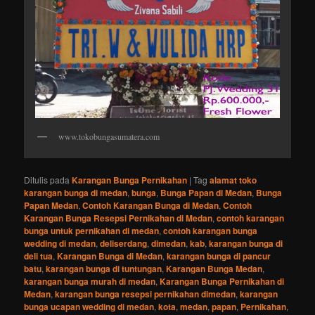
www.tokobungasumatera.com
Ditulis pada
Karangan Bunga Pernikahan
|
Tag
alamat toko
karangan bunga di medan
,
bunga
,
Bunga Papan di Medan
,
Bunga
Papan Medan
,
Contoh Karangan Bunga di Medan
,
Contoh
Karangan Bunga Resepsi Pernikahan di Medan
,
contoh karangan
bunga untuk pernikahan di medan
,
contoh karangan bunga
wedding di medan
,
deliserdang
,
dimedan
,
kab
,
karangan bunga di
deli tua
,
Karangan Bunga di Medan
,
karangan bunga di pancur
batu
,
karangan bunga di tuntungan
,
Karangan Bunga Medan
,
karangan bunga murah di medan
,
Karangan Bunga Pernikahan di
Medan
,
karangan bunga resepsi pernikahan dimedan
,
karangan
bunga ucapan wedding di medan
,
kota
,
medan
,
papan
,
Pernikahan
,