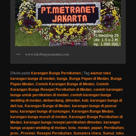
www.tokobungasumatera.com
Ditulis pada
Karangan Bunga Pernikahan
|
Tag
alamat toko
karangan bunga di medan
,
bunga
,
Bunga Papan di Medan
,
Bunga
Papan Medan
,
Contoh Karangan Bunga di Medan
,
Contoh
Karangan Bunga Resepsi Pernikahan di Medan
,
contoh karangan
bunga untuk pernikahan di medan
,
contoh karangan bunga
wedding di medan
,
deliserdang
,
dimedan
,
kab
,
karangan bunga di
deli tua
,
Karangan Bunga di Medan
,
karangan bunga di pancur
batu
,
karangan bunga di tuntungan
,
Karangan Bunga Medan
,
karangan bunga murah di medan
,
Karangan Bunga Pernikahan di
Medan
,
karangan bunga resepsi pernikahan dimedan
,
karangan
bunga ucapan wedding di medan
,
kota
,
medan
,
papan
,
Pernikahan
,
prov.
,
Provinsi
,
Resepsi Pernikahan
,
Sumatera Utara
,
Sumut
,
toko
,