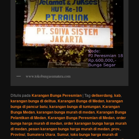
www.tokobungasumatera.com
Ditulis pada
Karangan Bunga Peresmian
|
Tag
deliserdang
,
kab
,
karangan bunga di delitua
,
Karangan Bunga di Medan
,
karangan
bunga di pancur batu
,
karangan bunga di tuntungan
,
Karangan
Bunga Medan
,
karangan bunga murah di medan
,
Karangan Bunga
Pelantikan di Medan
,
Karangan Bunga Peresmian di Medan
,
order
bunga harga murah di medan
,
order karangan bunga harga murah
di medan
,
pesan karangan bunga harga murah di medan
,
prov.
,
Provinsi
,
Sumatera Utara
,
Sumut
,
toko bunga harga murah di