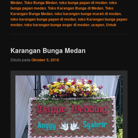
Medan
,
Toko Bunga Medan
,
toko bunga papan di medan
,
toko
bunga papan medan
,
Toko Karangan Bunga di Medan
,
Toko
Karangan Bunga Medan
,
toko karangan bunga murah di medan
,
toko karangan bunga papan di medan
,
toko Karangan bunga papan
medan
,
toko karangan bunga segar di medan
,
ucapan
,
Untuk
Karangan Bunga Medan
Ditulis pada
Oktober 5, 2016