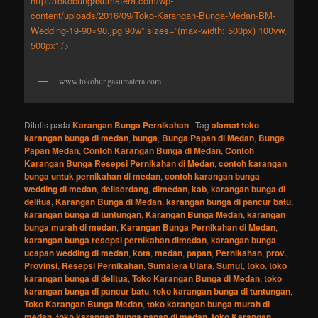
http://tokobungasumatera.com/wp-
content/uploads/2016/09/Toko-Karangan-Bunga-Medan-BM-
Wedding-19-90×90.jpg 90w” sizes=”(max-width: 500px) 100vw,
500px” />
www.tokobungasumatera.com
Ditulis pada
Karangan Bunga Pernikahan
|
Tag
alamat toko
karangan bunga di medan
,
bunga
,
Bunga Papan di Medan
,
Bunga
Papan Medan
,
Contoh Karangan Bunga di Medan
,
Contoh
Karangan Bunga Resepsi Pernikahan di Medan
,
contoh karangan
bunga untuk pernikahan di medan
,
contoh karangan bunga
wedding di medan
,
deliserdang
,
dimedan
,
kab
,
karangan bunga di
delitua
,
Karangan Bunga di Medan
,
karangan bunga di pancur batu
,
karangan bunga di tuntungan
,
Karangan Bunga Medan
,
karangan
bunga murah di medan
,
Karangan Bunga Pernikahan di Medan
,
karangan bunga resepsi pernikahan dimedan
,
karangan bunga
ucapan wedding di medan
,
kota
,
medan
,
papan
,
Pernikahan
,
prov.
,
Provinsi
,
Resepsi Pernikahan
,
Sumatera Utara
,
Sumut
,
toko
,
toko
karangan bunga di delitua
,
Toko Karangan Bunga di Medan
,
toko
karangan bunga di pancur batu
,
toko karangan bunga di tuntungan
,
Toko Karangan Bunga Medan
,
toko karangan bunga murah di
medan
,
toko karangan bunga papan di medan
,
toko Karangan