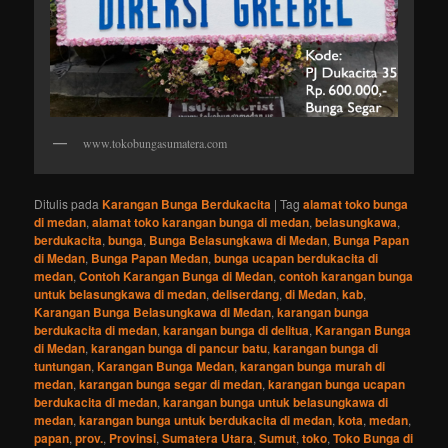
www.tokobungasumatera.com
Ditulis pada
Karangan Bunga Berdukacita
|
Tag
alamat toko bunga
di medan
,
alamat toko karangan bunga di medan
,
belasungkawa
,
berdukacita
,
bunga
,
Bunga Belasungkawa di Medan
,
Bunga Papan
di Medan
,
Bunga Papan Medan
,
bunga ucapan berdukacita di
medan
,
Contoh Karangan Bunga di Medan
,
contoh karangan bunga
untuk belasungkawa di medan
,
deliserdang
,
di Medan
,
kab
,
Karangan Bunga Belasungkawa di Medan
,
karangan bunga
berdukacita di medan
,
karangan bunga di delitua
,
Karangan Bunga
di Medan
,
karangan bunga di pancur batu
,
karangan bunga di
tuntungan
,
Karangan Bunga Medan
,
karangan bunga murah di
medan
,
karangan bunga segar di medan
,
karangan bunga ucapan
berdukacita di medan
,
karangan bunga untuk belasungkawa di
medan
,
karangan bunga untuk berdukacita di medan
,
kota
,
medan
,
papan
,
prov.
,
Provinsi
,
Sumatera Utara
,
Sumut
,
toko
,
Toko Bunga di