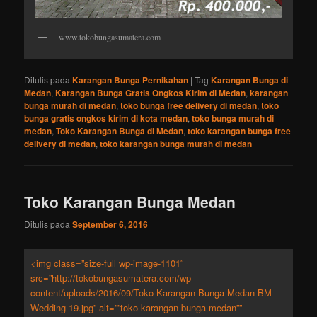
www.tokobungasumatera.com
Ditulis pada
Karangan Bunga Pernikahan
|
Tag
Karangan Bunga di
Medan
,
Karangan Bunga Gratis Ongkos Kirim di Medan
,
karangan
bunga murah di medan
,
toko bunga free delivery di medan
,
toko
bunga gratis ongkos kirim di kota medan
,
toko bunga murah di
medan
,
Toko Karangan Bunga di Medan
,
toko karangan bunga free
delivery di medan
,
toko karangan bunga murah di medan
Toko Karangan Bunga Medan
Ditulis pada
September 6, 2016
<img class=”size-full wp-image-1101″
src=”http://tokobungasumatera.com/wp-
content/uploads/2016/09/Toko-Karangan-Bunga-Medan-BM-
Wedding-19.jpg” alt=””toko karangan bunga medan””