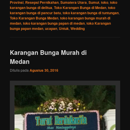
Provinsi
,
Resepsi Pernikahan
,
Sumatera Utara
,
Sumut
,
toko
,
toko
karangan bunga di delitua
,
Toko Karangan Bunga di Medan
,
toko
karangan bunga di pancur batu
,
toko karangan bunga di tuntungan
,
Toko Karangan Bunga Medan
,
toko karangan bunga murah di
medan
,
toko karangan bunga papan di medan
,
toko Karangan
bunga papan medan
,
ucapan
,
Untuk
,
Wedding
Karangan Bunga Murah di
Medan
Ditulis pada
Agustus 30, 2016