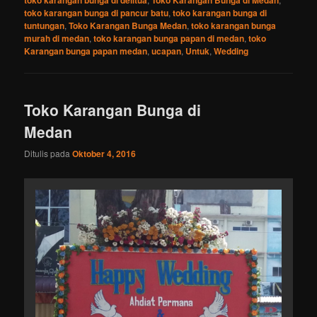
toko karangan bunga di delitua
Toko Karangan Bunga di Medan
toko karangan bunga di pancur batu
,
toko karangan bunga di
tuntungan
,
Toko Karangan Bunga Medan
,
toko karangan bunga
murah di medan
,
toko karangan bunga papan di medan
,
toko
Karangan bunga papan medan
,
ucapan
,
Untuk
,
Wedding
Toko Karangan Bunga di
Medan
Ditulis pada
Oktober 4, 2016