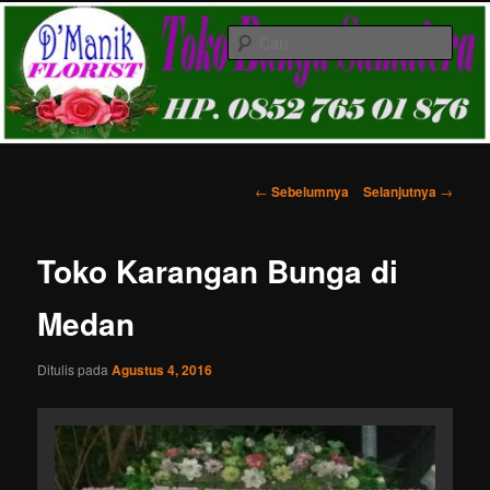
Langsung
Melayani Pemesanan karangan bunga papan ucapan di Kota Medan &
ke
Gratis Ongkir
Cari
konten
utama
Toko Karangan Bunga Medan HP.
081361155843
Menu
utama
Navigasi
←
Sebelumnya
Selanjutnya
→
Tulisan
Toko Karangan Bunga di
Medan
Ditulis pada
Agustus 4, 2016