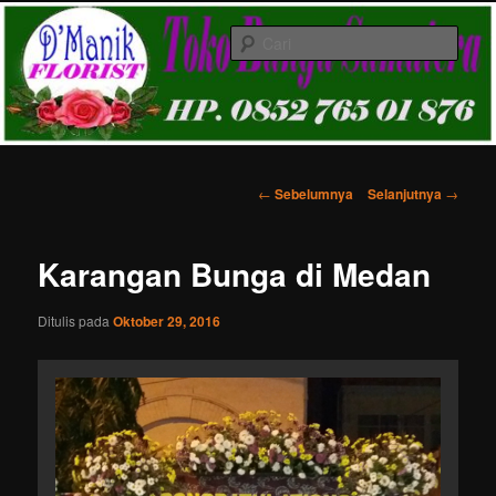
Langsung
Melayani Pemesanan karangan bunga papan ucapan di Kota Medan &
ke
Gratis Ongkir
Cari
konten
utama
Toko Karangan Bunga Medan HP.
081361155843
Menu
utama
Navigasi
←
Sebelumnya
Selanjutnya
→
Tulisan
Karangan Bunga di Medan
Ditulis pada
Oktober 29, 2016